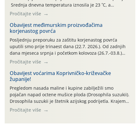
Srednja dnevna temperatura iznosila je 23 ˚C, a
maksimalne su posljednjih dana dosezale do 35 ˚C.
Pročitajte više
Simptome plamenjače vinove loze (Plasmoparas
viticola) vidljivi su na zapercima i vršnom mladom lišću.
Obavijest međimurskim proizvođačima
korjenastog povrća
Kako bi i dalje održali zdravu lisnu masu u zaštiti je
moguće […]
Posljednju preporuku za zaštitu korjenastog povrća
uputili smo prije trinaest dana (22.7. 2026.). Od zadnjih
dana mjeseca srpnja i početkom kolovoza (26.7.-03.8.)
traje izuzetno nepovoljno meteorološko razdoblje za rast
Pročitajte više
i razvoj korjenastog povrća: najviše dnevne temperature
zraka zadnjih su devet dana u rasponu 30,7°-38,0°C!
Obavijest voćarima Koprivničko-križevačke
županije!
Drugi ovogodišnji “toplinski udar” naročito je izražen
zadnja četiri dana (31.7.-03.8.), […]
Pregledom nasada maline i kupine zabilježili smo
pojačan napad octene mušice ploda (Drosophila suzukii).
Drosophila suzukii je štetnik azijskog podrijetla. Krajem
2010. godine prvi puta je registriran u Hrvatskoj, a u
Pročitajte više
rujnu 2016. godine na našem su području zabilježene
gospodarski važne štete. Riječ je o štetniku vrlo sličnom
dobro poznatoj vinskoj mušici, no za razliku […]