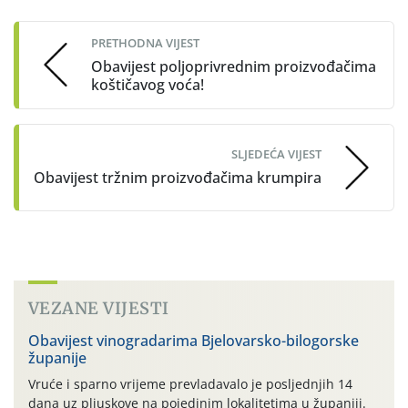
navigation
PRETHODNA VIJEST
Obavijest poljoprivrednim proizvođačima
koštičavog voća!
SLJEDEĆA VIJEST
Obavijest tržnim proizvođačima krumpira
VEZANE VIJESTI
Obavijest vinogradarima Bjelovarsko-bilogorske
županije
Vruće i sparno vrijeme prevladavalo je posljednjih 14
dana uz pljuskove na pojedinim lokalitetima u županiji.