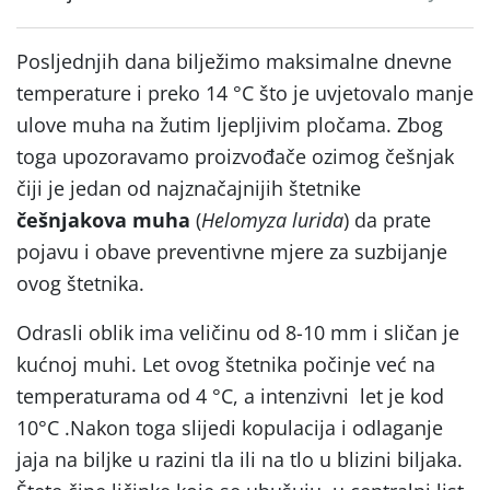
Posljednjih dana bilježimo maksimalne dnevne
temperature i preko 14 °C što je uvjetovalo manje
ulove muha na žutim ljepljivim pločama. Zbog
toga upozoravamo proizvođače ozimog češnjak
čiji je jedan od najznačajnijih štetnike
češnjakova muha
(
Helomyza lurida
) da prate
pojavu i obave preventivne mjere za suzbijanje
ovog štetnika.
Odrasli oblik ima veličinu od 8-10 mm i sličan je
kućnoj muhi. Let ovog štetnika počinje već na
temperaturama od 4 °C, a intenzivni let je kod
10°C .Nakon toga slijedi kopulacija i odlaganje
jaja na biljke u razini tla ili na tlo u blizini biljaka.