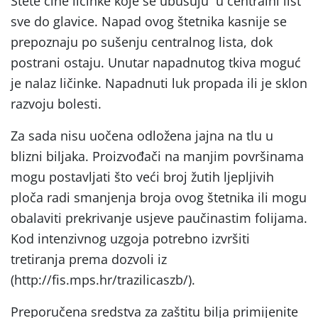
Štete čine ličinke koje se ubušuju u centralni list
sve do glavice. Napad ovog štetnika kasnije se
prepoznaju po sušenju centralnog lista, dok
postrani ostaju. Unutar napadnutog tkiva moguć
je nalaz ličinke. Napadnuti luk propada ili je sklon
razvoju bolesti.
Za sada nisu uočena odložena jajna na tlu u
blizni biljaka. Proizvođači na manjim površinama
mogu postavljati što veći broj žutih ljepljivih
ploča radi smanjenja broja ovog štetnika ili mogu
obalaviti prekrivanje usjeve paučinastim folijama.
Kod intenzivnog uzgoja potrebno izvršiti
tretiranja prema dozvoli iz
(http://fis.mps.hr/trazilicaszb/).
Preporučena sredstva za zaštitu bilja primijenite