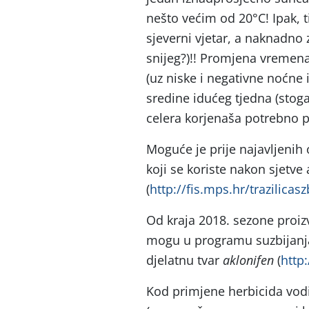
nešto većim od 20°C! Ipak,
sjeverni vjetar, a naknadno 
snijeg?)!! Promjena vremen
(uz niske i negativne noćne 
sredine idućeg tjedna (stog
celera korjenaša potrebno p
Moguće je prije najavljenih 
koji se koriste nakon sjetve 
(
http://fis.mps.hr/trazilicasz
Od kraja 2018. sezone proiz
mogu u programu suzbijanja 
djelatnu tvar
aklonifen
(
http:
Kod primjene herbicida vodit