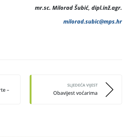
mr.sc. Milorad Šubić, dipl.inž.agr.
milorad.subic@mps.hr
SLJEDEĆA VIJEST
te –
Obavijest voćarima