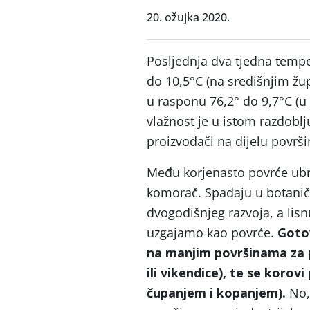
20. ožujka 2020.
Posljednja dva tjedna tempe
do 10,5°C (na središnjim žu
u rasponu 76,2° do 9,7°C (u
vlažnost je u istom razdoblj
proizvođači na dijelu površi
Među korjenasto povrće ubra
komorač. Spadaju u botaničk
dvogodišnjeg razvoja, a lisnu
uzgajamo kao povrće.
Goto
na manjim površinama za 
ili vikendice), te se korov
čupanjem i kopanjem).
No,