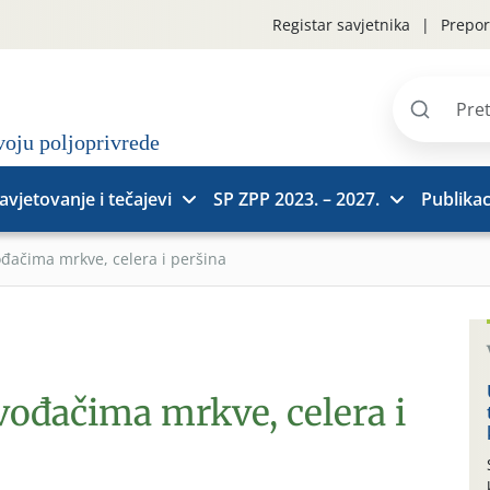
Registar savjetnika
Prepor
Pretraži
stranice
avjetovanje i tečajevi
SP ZPP 2023. – 2027.
Publikac
ođačima mrkve, celera i peršina
vođačima mrkve, celera i