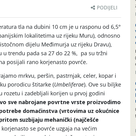
PODIJELI
ratura tla na dubini 10 cm je u rasponu od 6,5°
panijskim lokalitetima uz rijeku Muru), odnosno
 istočnom dijelu Međimurja uz rijeku Dravu),
u u trendu pada sa 27 do 22 %, pa su tržni
na posijali rano korjenasto povrće.
jamo mrkvu, peršin, pastrnjak, celer, kopar i
u porodicu štitarke (
Umbeliferae
). Ove su biljke
 rozetu i zadebljali korijen u prvoj godini
vo sve nabrojane povrtne vrste proizvodimo
potrebe domaćinstva (vrtovima uz okućnice
i pritom suzbijaju mehanički (najčešće
 korjenasto se povrće uzgaja na većim