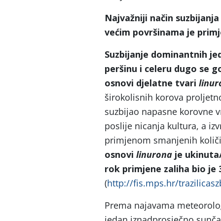
Najvažniji način suzbijanj
većim površinama je primj
Suzbijanje dominantnih jed
peršinu i celeru dugo se 
osnovi djelatne tvari
linur
širokolisnih korova proljetno
suzbijao napasne korovne v
poslije nicanja kultura, a iz
primjenom smanjenih količ
osnovi
linurona
je ukinuta/
rok primjene zaliha bio je 
(
http://fis.mps.hr/trazilicasz
Prema najavama meteorolog
jedan iznadprosječno sunča