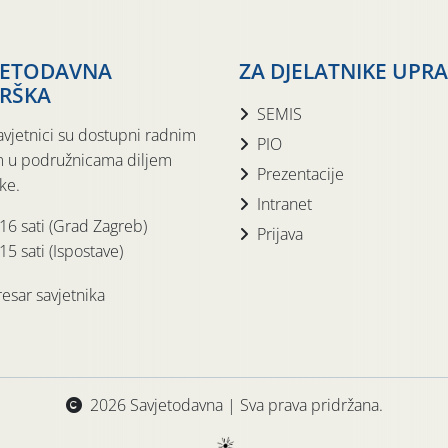
JETODAVNA
ZA DJELATNIKE UPR
RŠKA
SEMIS
avjetnici su dostupni radnim
PIO
 u podružnicama diljem
Prezentacije
ke.
Intranet
 16 sati (Grad Zagreb)
Prijava
15 sati (Ispostave)
esar savjetnika
2026 Savjetodavna | Sva prava pridržana.