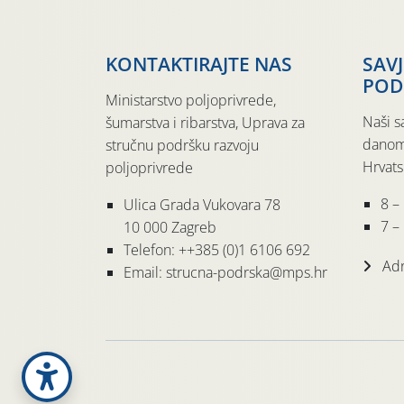
KONTAKTIRAJTE NAS
SAV
POD
Ministarstvo poljoprivrede,
Naši s
šumarstva i ribarstva, Uprava za
danom
stručnu podršku razvoju
Hrvats
poljoprivrede
8 –
Ulica Grada Vukovara 78
7 – 
10 000 Zagreb
Telefon: ++385 (0)1 6106 692
Adr
Email: strucna-podrska@mps.hr