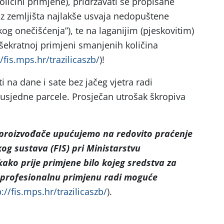
ičini primjene), pridržavati se propisane
iz zemljišta najlakše usvaja nedopuštene
kog onečišćenja”), te na laganijim (pjeskovitim)
išekratnoj primjeni smanjenih količina
//fis.mps.hr/trazilicaszb/
)!
i na dane i sate bez jačeg vjetra radi
usjedne parcele. Prosječan utrošak škropiva
 proizvođače upućujemo na
redovito praćenje
og sustava (FIS) pri Ministarstvu
kako prije primjene bilo kojeg sredstva za
a profesionalnu primjenu radi moguće
p://fis.mps.hr/trazilicaszb/
).