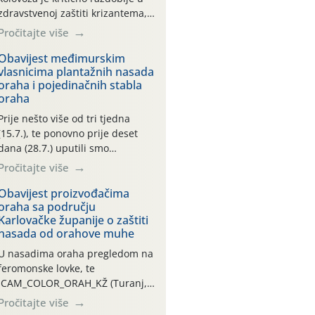
zdravstvenoj zaštiti krizantema,
a prije zamračivanja u proteklom
Pročitajte više
smo mjesecu tri puta upućivali
preporuke o preventivnim
Obavijest međimurskim
vlasnicima plantažnih nasada
mjerama zaštite krizantema od
oraha i pojedinačnih stabla
najčešćih uzročnika bolesti,
oraha
štetnika i fito-fagnih grinja (23.7.,
14.7., 06.7.)! Na početku ovog
Prije nešto više od tri tjedna
mjeseca je zabilježeno je
(15.7.), te ponovno prije deset
povijesno i ekstremno vruće
dana (28.7.) uputili smo
meteorološko razdoblje, uz
obavijesti vlasnicima plantažnih
Pročitajte više
najviše temperature […]
nasada oraha i pojedinačnih
stabla o početku leta i
Obavijest proizvođačima
oraha sa području
ovogodišnjoj potrebi usmjerenog
Karlovačke županije o zaštiti
suzbijanja orahove muhe
nasada od orahove muhe
(Rhagoletis completa)! Već
dvanaest dana traje drugi
U nasadima oraha pregledom na
ovogodišnji “toplinski udar”, koji
feromonske lovke, te
naročito izražen zadnja šest
CAM_COLOR_ORAH_KŽ (Turanj,
dana (31.7.-05.8.), jer najviše
Vojnić) zabilježena je mala
Pročitajte više
temperature zraka svakodnevno
populacija odraslih oblika