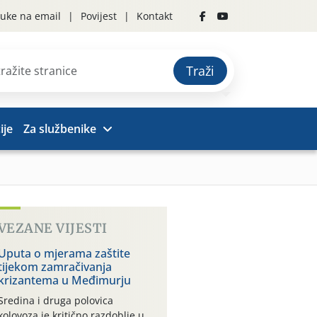
uke na email
Povijest
Kontakt
Traži
ije
Za službenike
VEZANE VIJESTI
Uputa o mjerama zaštite
tijekom zamračivanja
krizantema u Međimurju
Sredina i druga polovica
kolovoza je kritično razdoblje u