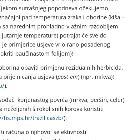
 tijekom sutrašnjeg popodneva očekujemo
značajni pad temperatura zraka i oborine (kiša –
a sa narednim prohladno-vlažnim razdobljem
i jutarnje temperature) potrajat će sve do
a je primjerice usjeve vrlo rano posađenog
okriti paučinastom folijom)!
oborina obaviti primjenu rezidualnih herbicida,
a prije nicanja usjeva (
post-em
) (npr. mrkva)!
b/
).
vođači korjenastog povrća (mrkva, peršin, celer)
neželjenih širokolisnih korova koristiti
//fis.mps.hr/trazilicaszb/
)!
i računa o njihovoj selektivnosti