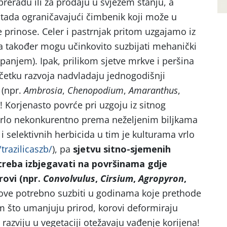
reradu ili za prodaju u svježem stanju, a
vi tada ograničavajući čimbenik koji može u
e prinose. Celer i pastrnjak pritom uzgajamo iz
a također mogu učinkovito suzbijati mehanički
panjem). Ipak, prilikom sjetve mrkve i peršina
očetku razvoja nadvladaju jednogodišnji
 (npr.
Ambrosia
,
Chenopodium
,
Amaranthus
,
)! Korjenasto povrće pri uzgoju iz sitnog
 vrlo nekonkurentno prema neželjenim biljkama
i selektivnih herbicida u tim je kulturama vrlo
/trazilicaszb/
), pa
sjetvu sitno-sjemenih
 treba izbjegavati na površinama gdje
rovi (npr.
Convolvulus
,
Cirsium
,
Agropyron
,
ove potrebno suzbiti u godinama koje prethode
m što umanjuju prirod, korovi deformiraju
razviju u vegetaciji otežavaju vađenje korijena!