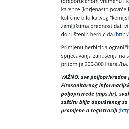
(preporučenom vremenu i kol
karence (korjenasto povrće 
količine bilo kakvog “kemijs
zemljištima prednost dati v
dopuštenih herbicida (
http:
Primjenu herbicida ograničit
sprječavanja zanošenja na s
pritom je 200-300 litara./ha.
VAŽNO
:
sve poljoprivredne
Fitosanitarnog informacijsk
poljoprivrede (mps.hr), sva
zaštitu bilja dopuštenog z
promjene u registraciji
(
htt