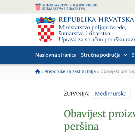
Naslovna stranica
Stručna područja
S
»
Preporuke za zaštitu bilja
»
Obavijest proizv
ŽUPANIJA:
Međimurska
Obavijest proiz
peršina