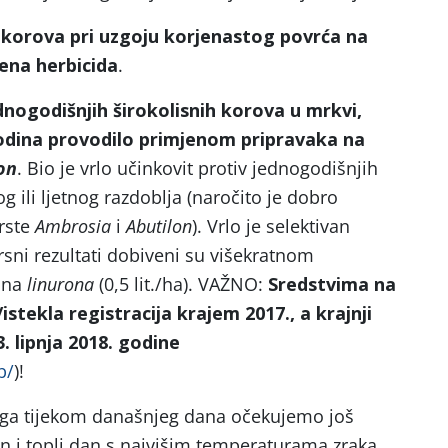
a korova pri uzgoju korjenastog povrća na
ena herbicida
.
nogodišnjih širokolisnih korova u mrkvi,
godina provodilo primjenom pripravaka na
on
. Bio je vrlo učinkovit protiv jednogodišnjih
g ili ljetnog razdoblja (naročito je dobro
rste
Ambrosia
i
Abutilon
). Vrlo je selektivan
vrsni rezultati dobiveni su višekratnom
ina
linurona
(0,5 lit./ha). VAŽNO:
Sredstvima na
istekla registracija krajem 2017., a krajnji
3. lipnja 2018. godine
b/
)!
a tijekom današnjeg dana očekujemo još
n i topli dan s najvišim temperaturama zraka