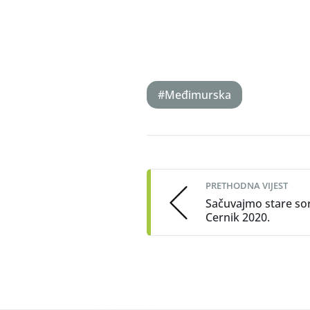
#Međimurska
Post
navigation
PRETHODNA VIJEST
Sačuvajmo stare sor
Cernik 2020.