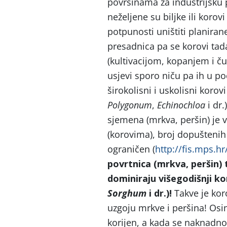
površinama za industrijsku p
neželjene su biljke ili koro
potpunosti uništiti planiran
presadnica pa se korovi tad
(kultivacijom, kopanjem i ču
usjevi sporo niču pa ih u p
širokolisni i uskolisni korovi
Polygonum
,
Echinochloa
i dr.
sjemena (mrkva, peršin) je
(korovima), broj dopuštenih 
ograničen (
http://fis.mps.hr
povrtnica (mrkva, peršin)
dominiraju višegodišnji ko
Sorghum
i dr.)!
Takve je kor
uzgoju mrkve i peršina! Osi
korijen, a kada se naknadno 