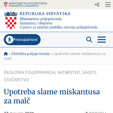
Pristupačnost
»
Ekološka poljoprivreda
»
Upotreba slame miskantusa za
malč
EKOLOŠKA POLJOPRIVREDA
,
RATARSTVO
,
SAVJETI
,
STOČARSTVO
Upotreba slame miskantusa
za malč