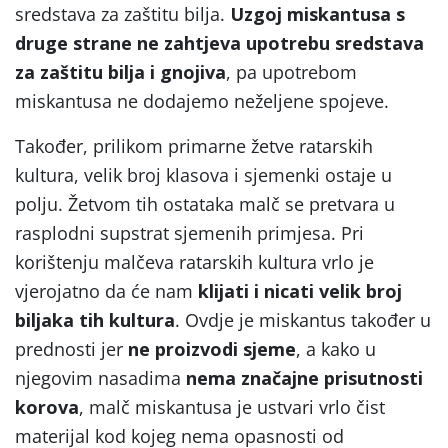
sredstava za zaštitu bilja.
Uzgoj miskantusa s
druge strane ne zahtjeva upotrebu sredstava
za zaštitu bilja i gnojiva
, pa upotrebom
miskantusa ne dodajemo neželjene spojeve.
Također, prilikom primarne žetve ratarskih
kultura, velik broj klasova i sjemenki ostaje u
polju. Žetvom tih ostataka malč se pretvara u
rasplodni supstrat sjemenih primjesa. Pri
korištenju malčeva ratarskih kultura vrlo je
vjerojatno da će nam
klijati i nicati velik broj
biljaka tih kultura
. Ovdje je miskantus također u
prednosti jer
ne proizvodi sjeme
, a kako u
njegovim nasadima
nema značajne prisutnosti
korova
, malč miskantusa je ustvari vrlo čist
materijal kod kojeg nema opasnosti od