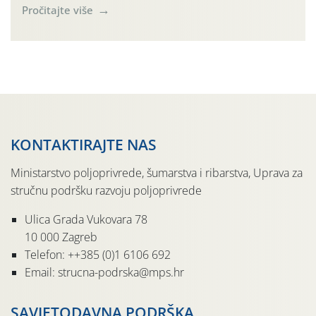
parcele temelj je za pravilnu gnojidbu. Samo
Pročitajte više
izbalansiranom i pravodobnom gnojidbom možemo
osigurati dobre prinose zadovoljavajuće kvalitete. Zbog
nepoznavanja opskrbljenosti tla i njegove reakcije često
se u praksi događa da radi […]
KONTAKTIRAJTE NAS
Ministarstvo poljoprivrede, šumarstva i ribarstva, Uprava za
stručnu podršku razvoju poljoprivrede
Ulica Grada Vukovara 78
10 000 Zagreb
Telefon: ++385 (0)1 6106 692
Email: strucna-podrska@mps.hr
SAVJETODAVNA PODRŠKA