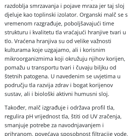
razdoblja smrzavanja i pojave mraza jer taj sloj
djeluje kao toplinski izolator. Organski malč se s
vremenom razgrađuje, poboljšavajući time
strukturu i kvalitetu tla vraćajući hranjive tvari u
tlo. Vraćena hranjiva su od velike važnosti
kulturama koje uzgajamo, ali i korisnim
mikroorganizmima koji okružuju njihov korijen,
pomažu u transportu tvari i čuvaju biljku od
štetnih patogena. U navedenim se uvjetima u
području tla razvija zdrav i bogat korijenov
sustav, ali i biološki aktivni humusni sloj.
Također, malč izgrađuje i održava profil tla,
regulira pH vrijednost tla, štiti od UV zračenja,
smanjuje potrebe za navodnjavanjem i
prihranom, povećava sposobnost filtracije vode,