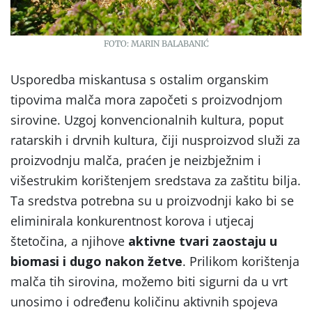
FOTO: MARIN BALABANIĆ
Usporedba miskantusa s ostalim organskim
tipovima malča mora započeti s proizvodnjom
sirovine. Uzgoj konvencionalnih kultura, poput
ratarskih i drvnih kultura, čiji nusproizvod služi za
proizvodnju malča, praćen je neizbježnim i
višestrukim korištenjem sredstava za zaštitu bilja.
Ta sredstva potrebna su u proizvodnji kako bi se
eliminirala konkurentnost korova i utjecaj
štetočina, a njihove
aktivne tvari zaostaju u
biomasi i dugo nakon žetve
. Prilikom korištenja
malča tih sirovina, možemo biti sigurni da u vrt
unosimo i određenu količinu aktivnih spojeva