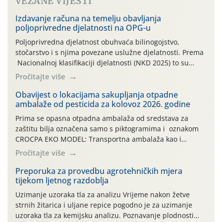
VEZANE VIJESTI
Izdavanje računa na temelju obavljanja
poljoprivredne djelatnosti na OPG-u
Poljoprivredna djelatnost obuhvaća bilinogojstvo,
stočarstvo i s njima povezane uslužne djelatnosti. Prema
Nacionalnoj klasifikaciji djelatnosti (NKD 2025) to su
skupne 01.1, 01.2, 01.3, 01.4, 01.5 i 01.6. Djelatnost
Pročitajte više
prerade poljoprivrednih proizvoda je svako djelovanje na
poljoprivredni proizvod čiji je rezultat proizvod koji
Obavijest o lokacijama sakupljanja otpadne
ambalaže od pesticida za kolovoz 2026. godine
također može biti poljoprivredni proizvod poput npr.
maslinovog ulja, bučinog ulja, vino od […]
Prima se opasna otpadna ambalaža od sredstava za
zaštitu bilja označena samo s piktogramima i oznakom
CROCPA EKO MODEL: Transportna ambalaža kao i
ambalaža drugih proizvoda koji nisu sredstva za zaštitu
Pročitajte više
bilja (npr. ambalaža od mineralnih gnojiva,) se ne
prihvaća. Korisnicima je osiguran besplatni povrat
Preporuka za provedbu agrotehničkih mjera
tijekom ljetnog razdoblja
prazne ambalaže isključivo ovih tvrtki: AGROCHEM-MAKS,
AGRONOM, ALBAUGH TKI* (PINUS […]
Uzimanje uzoraka tla za analizu Vrijeme nakon žetve
strnih žitarica i uljane repice pogodno je za uzimanje
uzoraka tla za kemijsku analizu. Poznavanje plodnosti