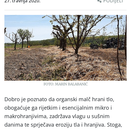
27. travnja 2020.
PODIJELI
FOTO: MARIN BALABANIĆ
Dobro je poznato da organski malč hrani tlo,
obogaćuje ga rijetkim i esencijalnim mikro i
makrohranjivima, zadržava vlagu u sušnim
danima te sprječava eroziju tla i hranjiva. Stoga,