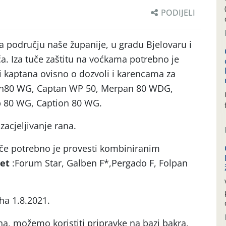
PODIJELI
a području naše županije, u gradu Bjelovaru i
uča. Iza tuče zaštitu na voćkama potrebno je
i kaptana ovisno o dozvoli i karencama za
tan80 WG, Captan WP 50, Merpan 80 WDG,
b 80 WG, Caption 80 WG.
zacjeljivanje rana.
uče potrebno je provesti kombiniranim
pet
:Forum Star, Galben F*,Pergado F, Folpan
iha 1.8.2021.
na, možemo koristiti pripravke na bazi bakra,