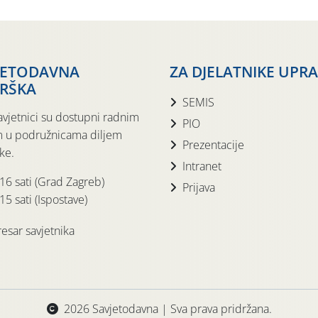
JETODAVNA
ZA DJELATNIKE UPR
RŠKA
SEMIS
avjetnici su dostupni radnim
PIO
 u podružnicama diljem
Prezentacije
ke.
Intranet
 16 sati (Grad Zagreb)
Prijava
15 sati (Ispostave)
esar savjetnika
2026 Savjetodavna | Sva prava pridržana.