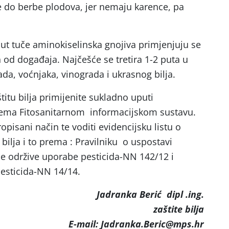
 do berbe plodova, jer nemaju karence, pa
ut tuče aminokiselinska gnojiva primjenjuju se
 od događaja. Najčešće se tretira 1-2 puta u
da, voćnjaka, vinograda i ukrasnog bilja.
itu bilja primijenite sukladno uputi
rema Fitosanitarnom informacijskom sustavu.
pisani način te voditi evidencijsku listu o
 bilja i to prema : Pravilniku o uspostavi
nje održive uporabe pesticida-NN 142/12 i
esticida-NN 14/14.
Jadranka Berić dipl .ing.
zaštite bilja
E-mail: Jadranka.Beric@mps.hr