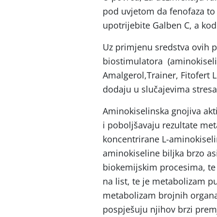
pod uvjetom da fenofaza to 
upotrijebite Galben C, a k
Uz primjenu sredstva ovih p
biostimulatora (aminokiselin
Amalgerol,Trainer, Fitofert 
dodaju u slučajevima stresa z
Aminokiselinska gnojiva akti
i poboljšavaju rezultate me
koncentrirane L-aminokiseli
aminokiseline biljka brzo as
biokemijskim procesima, te
na list, te je metabolizam p
metabolizam brojnih organa
pospješuju njihov brzi premj