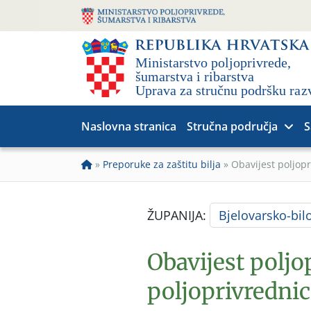
Naslovna stranica
Stručna područja
S
»
Preporuke za zaštitu bilja
»
Obavijest poljop
ŽUPANIJA:
Bjelovarsko-bil
Obavijest polj
poljoprivrednic