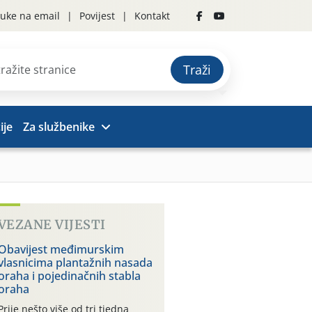
uke na email
Povijest
Kontakt
Traži
ije
Za službenike
VEZANE VIJESTI
Obavijest međimurskim
vlasnicima plantažnih nasada
oraha i pojedinačnih stabla
oraha
Prije nešto više od tri tjedna