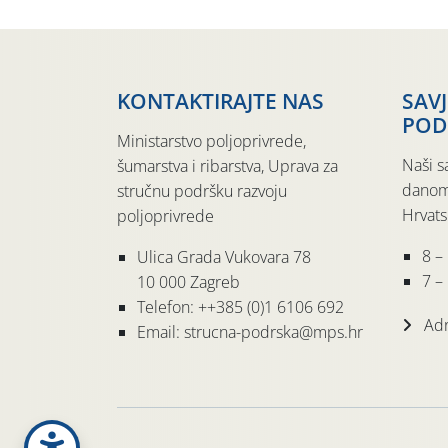
KONTAKTIRAJTE NAS
SAV
POD
Ministarstvo poljoprivrede,
Naši s
šumarstva i ribarstva, Uprava za
danom
stručnu podršku razvoju
Hrvats
poljoprivrede
8 –
Ulica Grada Vukovara 78
7 – 
10 000 Zagreb
Telefon: ++385 (0)1 6106 692
Adr
Email: strucna-podrska@mps.hr