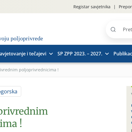
Registar savjetnika
Prepor
Pretraži
stranice
avjetovanje i tečajevi
SP ZPP 2023. – 2027.
Publikac
rivrednim poljoprivrednicima !
ogorska
oprivrednim
ima !