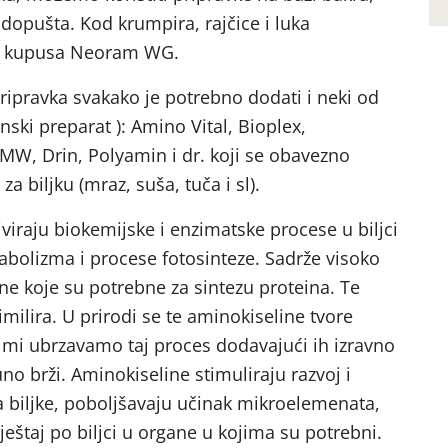
dopušta. Kod krumpira, rajčice i luka
od kupusa Neoram WG.
ripravka svakako je potrebno dodati i neki od
ski preparat ): Amino Vital, Bioplex,
LMW, Drin, Polyamin i dr. koji se obavezno
a biljku (mraz, suša, tuča i sl).
viraju biokemijske i enzimatske procese u biljci
tabolizma i procese fotosinteze. Sadrže visoko
ne koje su potrebne za sintezu proteina. Te
imilira. U prirodi se te aminokiseline tvore
 mi ubrzavamo taj proces dodavajući ih izravno
uno brži. Aminokiseline stimuliraju razvoj i
 biljke, poboljšavaju učinak mikroelemenata,
eštaj po biljci u organe u kojima su potrebni.