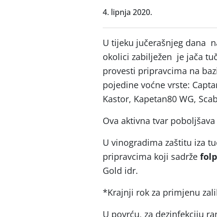
4. lipnja 2020.
U tijeku jučerašnjeg dana n
okolici zabilježen je jača t
provesti pripravcima na baz
pojedine voćne vrste: Cap
Kastor, Kapetan80 WG, Sca
Ova aktivna tvar poboljšava 
U vinogradima zaštitu iza t
pripravcima koji sadrže
fol
Gold idr.
*Krajnji rok za primjenu zal
U povrću, za dezinfekciju ra