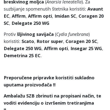
breskvinog moljca
(
Anarsia leneatella
). Za
suzbijanje spomenutih štetnika koristiti:
Avaunt
EC
,
Affirm
,
Affirm opti
,
Imidan SC
,
Coragen 20
SC
,
Delegate 250 WG
Protiv
šljivinog savijača
(
Cydia funebrana
)
koristiti:
Scato
,
Rotor super
,
Coragen 20 SC
,
Delegate 250 WG
,
Affirm opti
,
Insegar 25 WG
,
Demetrina 25 EC
.
Preporučene pripravke koristiti sukladno
uputama proizvođača !!
Ambalažu SZB zbrinuti na propisani način, te
voditi evidenciju o izvršenim tretiranjima
!!