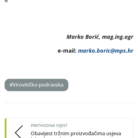
Marko Borić, mag.ing.agr
e-mail:
marko.boric@mps.hr
#Virovitičko-podravska
Post
navigation
PRETHODNA VIJEST
Obavijest tržnim proizvođačima usjeva