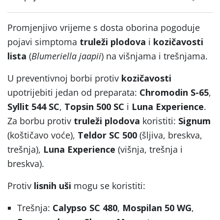
Promjenjivo vrijeme s dosta oborina pogoduje
pojavi simptoma
truleži plodova
i
kozičavosti
lista
(
Blumeriella jaapii
) na višnjama i trešnjama.
U preventivnoj borbi protiv
kozičavosti
upotrijebiti jedan od preparata:
Chromodin S-65
,
Syllit 544 SC
,
Topsin 500 SC
i
Luna Experience
.
Za borbu protiv
truleži plodova
koristiti:
Signum
(koštičavo voće),
Teldor SC 500
(šljiva, breskva,
trešnja),
Luna Experience
(višnja, trešnja i
breskva).
Protiv
lisnih uši
mogu se koristiti:
Trešnja:
Calypso SC 480
,
Mospilan 50 WG
,