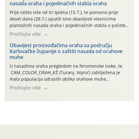
nasada oraha i pojedinačnih stabla oraha
povijesno i ekstremno vruće meteorološko razdoblje, uz
najviše temperature […]
Prije nešto više od tri tjedna (15.7.), te ponovno prije
deset dana (28.7.) uputili smo obavijesti vlasnicima
plantažnih nasada oraha i pojedinačnih stabla o početku
leta i ovogodišnjoj potrebi usmjerenog suzbijanja
Pročitajte više
orahove muhe (Rhagoletis completa)! Već dvanaest dana
traje drugi ovogodišnji “toplinski udar”, koji naročito
Obavijest proizvođačima oraha sa području
Karlovačke županije o zaštiti nasada od orahove
izražen zadnja šest dana (31.7.-05.8.), jer najviše
muhe
temperature zraka svakodnevno […]
U nasadima oraha pregledom na feromonske lovke, te
CAM_COLOR_ORAH_KŽ (Turanj, Vojnić) zabilježena je
mala populacija odraslih oblika orahove muhe
(Rhagoletis completa). Niska brojnost može se objasniti
Pročitajte više
činjenicom da je riječ o mladim nasadima s vrlo malim
urodom, što je povezano i s manjim brojem prezimjelih
jedinki. U starijim nasadima, na žutim ljepljivim Rebell
pločama s […]