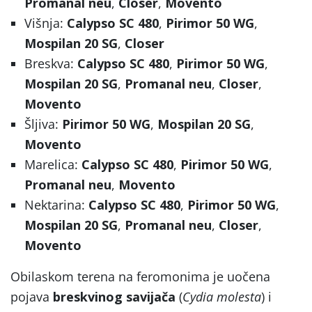
Promanal neu
,
Closer
,
Movento
Višnja:
Calypso SC 480
,
Pirimor 50 WG
,
Mospilan 20 SG
,
Closer
Breskva:
Calypso SC 480
,
Pirimor 50 WG
,
Mospilan 20 SG
,
Promanal neu
,
Closer
,
Movento
Šljiva:
Pirimor 50 WG
,
Mospilan 20 SG
,
Movento
Marelica:
Calypso SC 480
,
Pirimor 50 WG
,
Promanal neu
,
Movento
Nektarina:
Calypso SC 480
,
Pirimor 50 WG
,
Mospilan 20 SG
,
Promanal neu
,
Closer
,
Movento
Obilaskom terena na feromonima je uočena
pojava
breskvinog savijača
(
Cydia molesta
) i