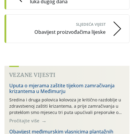
luka dugog dana
SLJEDEĆA VIJEST
Obavijest proizvođačima lijeske
VEZANE VIJESTI
Uputa o mjerama zaštite tijekom zamračivanja
krizantema u Međimurju
Sredina i druga polovica kolovoza je kritično razdoblje u
zdravstvenoj zaštiti krizantema, a prije zamračivanja u
proteklom smo mjesecu tri puta upućivali preporuke o
preventivnim mjerama zaštite krizantema od najčešćih
Pročitajte više
uzročnika bolesti, štetnika i fito-fagnih grinja (23.7., 14.7.,
06.7.)! Na početku ovog mjeseca je zabilježeno je
Obavijest međimurskim vlasnicima plantažnih