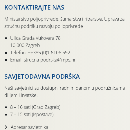
KONTAKTIRAJTE NAS
Ministarstvo poljoprivrede, šumarstva i ribarstva, Uprava za
stručnu podršku razvoju poljoprivrede
Ulica Grada Vukovara 78
10 000 Zagreb
Telefon: ++385 (0)1 6106 692
Email: strucna-podrska@mps.hr
SAVJETODAVNA PODRŠKA
Naši savjetnici su dostupni radnim danom u podružnicama
diljem Hrvatske.
8 – 16 sati (Grad Zagreb)
7 – 15 sati (Ispostave)
Adresar savjetnika