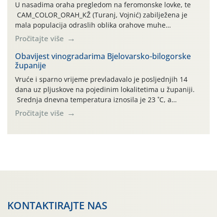
U nasadima oraha pregledom na feromonske lovke, te
CAM_COLOR_ORAH_KŽ (Turanj, Vojnić) zabilježena je
mala populacija odraslih oblika orahove muhe
(Rhagoletis completa). Niska brojnost može se objasniti
Pročitajte više
činjenicom da je riječ o mladim nasadima s vrlo malim
urodom, što je povezano i s manjim brojem prezimjelih
Obavijest vinogradarima Bjelovarsko-bilogorske
županije
jedinki. U starijim nasadima, na žutim ljepljivim Rebell
pločama s […]
Vruće i sparno vrijeme prevladavalo je posljednjih 14
dana uz pljuskove na pojedinim lokalitetima u županiji.
Srednja dnevna temperatura iznosila je 23 ˚C, a
maksimalne su posljednjih dana dosezale do 35 ˚C.
Pročitajte više
Simptome plamenjače vinove loze (Plasmoparas
viticola) vidljivi su na zapercima i vršnom mladom lišću.
Kako bi i dalje održali zdravu lisnu masu u zaštiti je
moguće […]
KONTAKTIRAJTE NAS