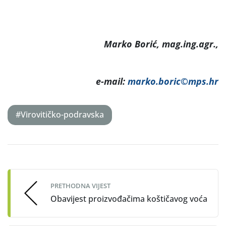
Marko Borić, mag.ing.agr.,
e-mail:
marko.boric©mps.hr
#Virovitičko-podravska
Post
navigation
PRETHODNA VIJEST
Obavijest proizvođačima koštičavog voća