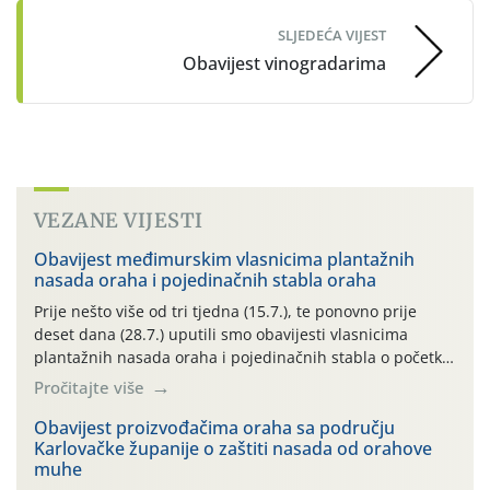
SLJEDEĆA VIJEST
Obavijest vinogradarima
VEZANE VIJESTI
Obavijest međimurskim vlasnicima plantažnih
nasada oraha i pojedinačnih stabla oraha
Prije nešto više od tri tjedna (15.7.), te ponovno prije
deset dana (28.7.) uputili smo obavijesti vlasnicima
plantažnih nasada oraha i pojedinačnih stabla o početku
leta i ovogodišnjoj potrebi usmjerenog suzbijanja
Pročitajte više
orahove muhe (Rhagoletis completa)! Već dvanaest dana
traje drugi ovogodišnji “toplinski udar”, koji naročito
Obavijest proizvođačima oraha sa području
Karlovačke županije o zaštiti nasada od orahove
izražen zadnja šest dana (31.7.-05.8.), jer najviše
muhe
temperature zraka svakodnevno […]