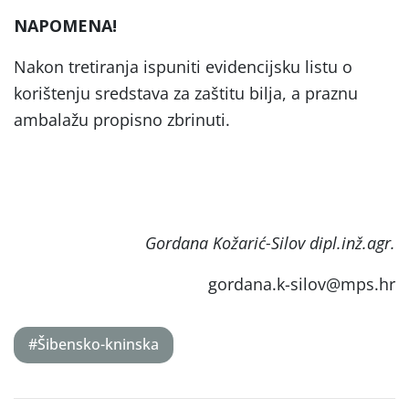
NAPOMENA!
Nakon tretiranja ispuniti evidencijsku listu o
korištenju sredstava za zaštitu bilja, a praznu
ambalažu propisno zbrinuti.
Gordana Kožarić-Silov dipl.inž.agr.
gordana.k-silov@mps.hr
#Šibensko-kninska