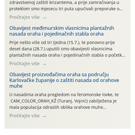
zdravstvenoj zaštiti krizantema, a prije zamračivanja u
proteklom smo mjesecu tri puta upućivali preporuke o
preventivnim mjerama zaštite krizantema od najčešćih
Pročitajte više
uzročnika bolesti, štetnika i fito-fagnih grinja (23.7., 14.7.,
06.7.)! Na početku ovog mjeseca je zabilježeno je
Obavijest međimurskim vlasnicima plantažnih
nasada oraha i pojedinačnih stabla oraha
povijesno i ekstremno vruće meteorološko razdoblje, uz
najviše temperature […]
Prije nešto više od tri tjedna (15.7.), te ponovno prije
deset dana (28.7.) uputili smo obavijesti vlasnicima
plantažnih nasada oraha i pojedinačnih stabla o početku
leta i ovogodišnjoj potrebi usmjerenog suzbijanja
Pročitajte više
orahove muhe (Rhagoletis completa)! Već dvanaest dana
traje drugi ovogodišnji “toplinski udar”, koji naročito
Obavijest proizvođačima oraha sa području
Karlovačke županije o zaštiti nasada od orahove
izražen zadnja šest dana (31.7.-05.8.), jer najviše
muhe
temperature zraka svakodnevno […]
U nasadima oraha pregledom na feromonske lovke, te
CAM_COLOR_ORAH_KŽ (Turanj, Vojnić) zabilježena je
mala populacija odraslih oblika orahove muhe
(Rhagoletis completa). Niska brojnost može se objasniti
Pročitajte više
činjenicom da je riječ o mladim nasadima s vrlo malim
urodom, što je povezano i s manjim brojem prezimjelih
jedinki. U starijim nasadima, na žutim ljepljivim Rebell