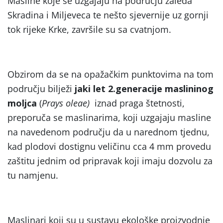
Masline koje se uzgajaju na području zaleđa
Skradina i Miljeveca te nešto sjevernije uz gornji
tok rijeke Krke, završile su sa cvatnjom.
Obzirom da se na opažačkim punktovima na tom
području bilježi
jaki let 2.generacije maslininog
moljca
(
Prays
oleae)
iznad praga štetnosti,
preporuča se maslinarima, koji uzgajaju masline
na navedenom području da u narednom tjednu,
kad plodovi dostignu veličinu cca 4 mm provedu
zaštitu jednim od pripravak koji imaju dozvolu za
tu namjenu.
Maslinari koji su u sustavu ekološke proizvodnje