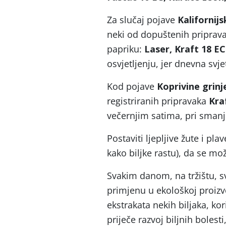
Za slučaj pojave
Kalifornij
neki od dopuštenih pripravak
papriku:
Laser, Kraft 18 EC
osvjetljenju, jer dnevna svje
Kod pojave
Koprivine grin
registriranih pripravaka
Kraf
večernjim satima, pri smanj
Postaviti ljepljive žute i pla
kako biljke rastu), da se mo
Svakim danom, na tržištu, sv
primjenu u ekološkoj proizvo
ekstrakata nekih biljaka, kori
priječe razvoj biljnih bolest