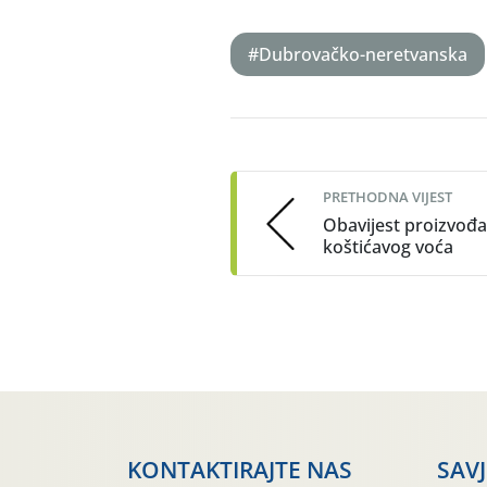
#Dubrovačko-neretvanska
Post
navigation
PRETHODNA VIJEST
Obavijest proizvođ
koštićavog voća
KONTAKTIRAJTE NAS
SAV