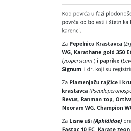
Kod povrća u fazi plodonošen
povrća od bolesti i štetnika 
karenci.
Za
Pepelnicu
Krastavca
(
Er
WG,
Karathane gold 350 E
lycopersicum
)
i paprike
(
Lev
Signum
i dr. koji su regist
Za
Plamenjaču rajčice i k
krastavca
(Pseudoperonospo
Revus, Ranman top, Ortiv
Neoram WG, Champion W
Za
Lisne uši
(Aphididae)
pri
Fastac 10 EC, Karate zeon,