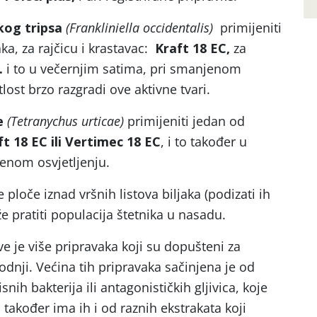
skog tripsa
(Frankliniella occidentalis)
primijeniti
a, za rajčicu i krastavac:
Kraft 18 EC,
za
.
i to u večernjim satima, pri smanjenom
tlost brzo razgradi ove aktivne tvari.
je
(Tetranychus urticae)
primijeniti jedan od
t 18 EC ili Vertimec 18 EC
, i to također u
enom osvjetljenju.
ve ploče iznad vršnih listova biljaka (podizati ih
že pratiti populacija štetnika u nasadu.
e je više pripravaka koji su dopušteni za
dnji. Većina tih pripravaka sačinjena je od
snih bakterija ili antagonističkih gljivica, koje
i, također ima ih i od raznih ekstrakata koji