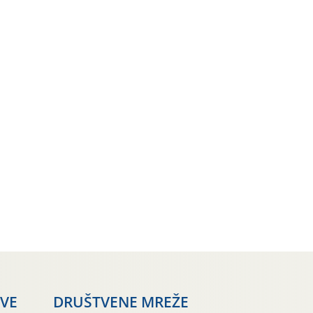
AVE
DRUŠTVENE MREŽE