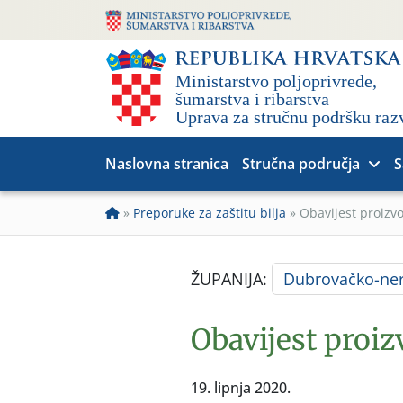
Naslovna stranica
Stručna područja
S
»
Preporuke za zaštitu bilja
»
Obavijest proizv
ŽUPANIJA:
Dubrovačko-ner
Obavijest proi
19. lipnja 2020.