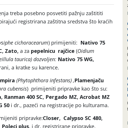
ja treba posebno posvetiti pažnju zaštititi
birajući registrirana zaštitna sredstva što kraćih
ysiphe cichoracearum
) primijeniti:
Nativo 75
C, Zato,
a za
pepelnicu rajčice
(
Oidium
eillula taurica)
dozvoljen:
Nativo 75 WG,
rirani, a kratke su karence.
rumpira
(Phytophthora infestans) ,
Plamenjaču
ra cubensis
) primijeniti pripravke kao što su:
a, Ranman 400 SC, Pergado MZ,
Acrobat MZ
G 50
i dr., pazeći na registracije po kulturama.
mijeniti pripravke:
Closer,
Calypso SC 480,
 Poleci plus,
i dr. registrirane pripravke.