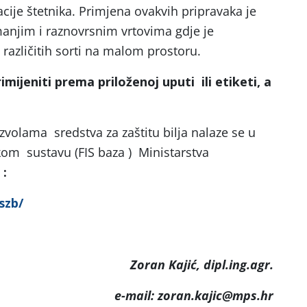
cije štetnika. Primjena ovakvih pripravaka je
manjim i raznovrsnim vrtovima gdje je
i različitih sorti na malom prostoru.
imijeniti prema priloženoj uputi ili etiketi, a
zvolama sredstva za zaštitu bilja nalaze se u
om sustavu (FIS baza ) Ministarstva
:
aszb/
Zoran Kajić, dipl.ing.agr.
e-mail: zoran.kajic@mps.hr