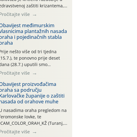
zdravstvenoj zaštiti krizantema,
a prije zamračivanja u proteklom
Pročitajte više
smo mjesecu tri puta upućivali
preporuke o preventivnim
Obavijest međimurskim
vlasnicima plantažnih nasada
mjerama zaštite krizantema od
oraha i pojedinačnih stabla
najčešćih uzročnika bolesti,
oraha
štetnika i fito-fagnih grinja (23.7.,
14.7., 06.7.)! Na početku ovog
Prije nešto više od tri tjedna
mjeseca je zabilježeno je
(15.7.), te ponovno prije deset
povijesno i ekstremno vruće
dana (28.7.) uputili smo
meteorološko razdoblje, uz
obavijesti vlasnicima plantažnih
Pročitajte više
najviše temperature […]
nasada oraha i pojedinačnih
stabla o početku leta i
Obavijest proizvođačima
oraha sa području
ovogodišnjoj potrebi usmjerenog
Karlovačke županije o zaštiti
suzbijanja orahove muhe
nasada od orahove muhe
(Rhagoletis completa)! Već
dvanaest dana traje drugi
U nasadima oraha pregledom na
ovogodišnji “toplinski udar”, koji
feromonske lovke, te
naročito izražen zadnja šest
CAM_COLOR_ORAH_KŽ (Turanj,
dana (31.7.-05.8.), jer najviše
Vojnić) zabilježena je mala
Pročitajte više
temperature zraka svakodnevno
populacija odraslih oblika