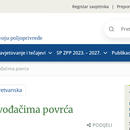
Registar savjetnika
Prepor
Pretraži
stranice
avjetovanje i tečajevi
SP ZPP 2023. – 2027.
Publikac
ođačima povrća
etvanska
zvođačima povrća
PODIJELI