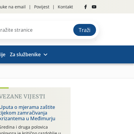
uke na email
Povijest
Kontakt
Traži
ije
Za službenike
VEZANE VIJESTI
Uputa o mjerama zaštite
tijekom zamračivanja
krizantema u Međimurju
Sredina i druga polovica
kolovoza je kritično razdoblje u