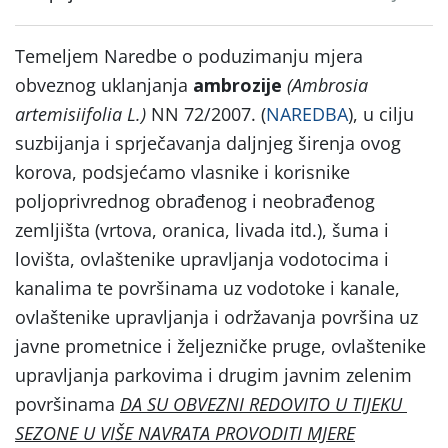
Temeljem Naredbe o poduzimanju mjera
obveznog uklanjanja
ambrozije
(
Ambrosia
artemisiifolia L.
)
NN 72/2007. (
NAREDBA
), u cilju
suzbijanja i sprječavanja daljnjeg širenja ovog
korova, podsjećamo vlasnike i korisnike
poljoprivrednog obrađenog i neobrađenog
zemljišta (vrtova, oranica, livada itd.), šuma i
lovišta, ovlaštenike upravljanja vodotocima i
kanalima te površinama uz vodotoke i kanale,
ovlaštenike upravljanja i održavanja površina uz
javne prometnice i željezničke pruge, ovlaštenike
upravljanja parkovima i drugim javnim zelenim
površinama
DA SU OBVEZNI REDOVITO U TIJEKU
SEZONE U VIŠE NAVRATA PROVODITI MJERE