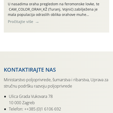
U nasadima oraha pregledom na feromonske lovke, te
CAM_COLOR_ORAH_KŽ (Turanj, Vojnić) zabilježena je
mala populacija odraslih oblika orahove muhe
(Rhagoletis completa). Niska brojnost može se objasniti
Pročitajte više
činjenicom da je riječ o mladim nasadima s vrlo malim
urodom, što je povezano i s manjim brojem prezimjelih
jedinki. U starijim nasadima, na žutim ljepljivim Rebell
pločama s […]
KONTAKTIRAJTE NAS
Ministarstvo poljoprivrede, šumarstva i ribarstva, Uprava za
stručnu podršku razvoju poljoprivrede
Ulica Grada Vukovara 78
10 000 Zagreb
Telefon: ++385 (0)1 6106 692