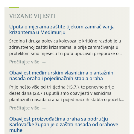
VEZANE VIJESTI
Uputa o mjerama zaštite tijekom zamračivanja
krizantema u Međimurju
Sredina i druga polovica kolovoza je kritično razdoblje u
zdravstvenoj zaštiti krizantema, a prije zamračivanja u
proteklom smo mjesecu tri puta upućivali preporuke o
preventivnim mjerama zaštite krizantema od najčešćih
Pročitajte više
uzročnika bolesti, štetnika i fito-fagnih grinja (23.7., 14.7.,
06.7.)! Na početku ovog mjeseca je zabilježeno je
Obavijest međimurskim vlasnicima plantažnih
nasada oraha i pojedinačnih stabla oraha
povijesno i ekstremno vruće meteorološko razdoblje, uz
najviše temperature […]
Prije nešto više od tri tjedna (15.7.), te ponovno prije
deset dana (28.7.) uputili smo obavijesti vlasnicima
plantažnih nasada oraha i pojedinačnih stabla o početku
leta i ovogodišnjoj potrebi usmjerenog suzbijanja
Pročitajte više
orahove muhe (Rhagoletis completa)! Već dvanaest dana
traje drugi ovogodišnji “toplinski udar”, koji naročito
Obavijest proizvođačima oraha sa području
Karlovačke županije o zaštiti nasada od orahove
izražen zadnja šest dana (31.7.-05.8.), jer najviše
muhe
temperature zraka svakodnevno […]