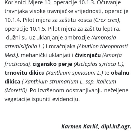
Korisnici Mjere 10, operacije 10.1.3. Očuvanje
travnjaka visoke travnjačke vrijednosti, operacije
10.1.4. Pilot mjera za zaštitu kosca
(Crex crex)
,
operacije 10.1.5. Pilot mjera za zaštitu leptira,
dužni su uz uklanjanje ambrozije
(
Ambrosia
artemisiifolia L.
)
i mračnjaka
(Abutilon theophrasti
Med.),
mehanički uklanjati i
čivitnjaču
(Amorfa
fructicosa),
cigansko perje
(Asclepias syriaca L.),
trnovitu dikicu
(Xanthium spinosum L.)
te
obalnu
dikica
( Xanthium strumarium L. ssp. italicum
(Moretti)).
Po izvršenom odstranjivanju neželjene
vegetacije ispuniti evidenciju.
Karmen Karlić, dipl.inž.agr.