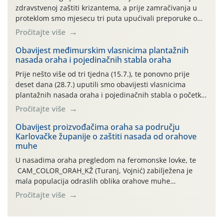
zdravstvenoj zaštiti krizantema, a prije zamračivanja u
proteklom smo mjesecu tri puta upućivali preporuke o
preventivnim mjerama zaštite krizantema od najčešćih
Pročitajte više
uzročnika bolesti, štetnika i fito-fagnih grinja (23.7., 14.7.,
06.7.)! Na početku ovog mjeseca je zabilježeno je
Obavijest međimurskim vlasnicima plantažnih
nasada oraha i pojedinačnih stabla oraha
povijesno i ekstremno vruće meteorološko razdoblje, uz
najviše temperature […]
Prije nešto više od tri tjedna (15.7.), te ponovno prije
deset dana (28.7.) uputili smo obavijesti vlasnicima
plantažnih nasada oraha i pojedinačnih stabla o početku
leta i ovogodišnjoj potrebi usmjerenog suzbijanja
Pročitajte više
orahove muhe (Rhagoletis completa)! Već dvanaest dana
traje drugi ovogodišnji “toplinski udar”, koji naročito
Obavijest proizvođačima oraha sa području
Karlovačke županije o zaštiti nasada od orahove
izražen zadnja šest dana (31.7.-05.8.), jer najviše
muhe
temperature zraka svakodnevno […]
U nasadima oraha pregledom na feromonske lovke, te
CAM_COLOR_ORAH_KŽ (Turanj, Vojnić) zabilježena je
mala populacija odraslih oblika orahove muhe
(Rhagoletis completa). Niska brojnost može se objasniti
Pročitajte više
činjenicom da je riječ o mladim nasadima s vrlo malim
urodom, što je povezano i s manjim brojem prezimjelih
jedinki. U starijim nasadima, na žutim ljepljivim Rebell