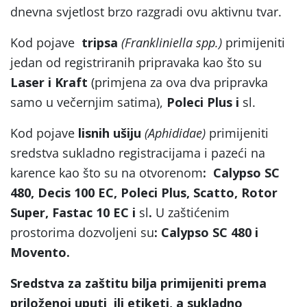
dnevna svjetlost brzo razgradi ovu aktivnu tvar.
Kod pojave
tripsa
(Frankliniella spp.)
primijeniti
jedan od registriranih pripravaka kao što su
Laser i Kraft
(primjena za ova dva pripravka
samo u večernjim satima),
Poleci Plus i
sl.
Kod pojave
lisnih ušiju
(Aphididae)
primijeniti
sredstva sukladno registracijama i pazeći na
karence kao što su na otvorenom
: Calypso SC
480, Decis 100 EC, Poleci Plus, Scatto, Rotor
Super, Fastac 10 EC i
sl
.
U zaštićenim
prostorima dozvoljeni su
: Calypso SC 480 i
Movento.
Sredstva za zaštitu bilja primijeniti prema
priloženoj uputi ili etiketi, a sukladno