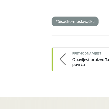
#Sisačko-moslavačka
Post
navigation
PRETHODNA VIJEST
Obavijest proizvođ
povrća