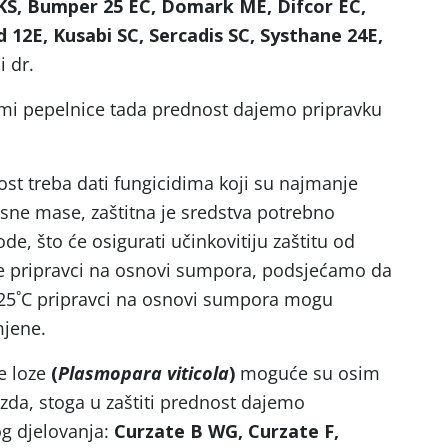
 KS, Bumper 25 EC, Domark ME, Difcor EC,
d 12E, Kusabi SC, Sercadis SC, Systhane 24E,
i dr.
omi pepelnice tada prednost dajemo pripravku
st treba dati fungicidima koji su najmanje
lisne mase, zaštitna je sredstva potrebno
ode, što će osigurati učinkovitiju zaštitu od
te pripravci na osnovi sumpora, podsjećamo da
d 25˚C pripravci na osnovi sumpora mogu
mjene.
e loze
(
Plasmopara viticola
)
moguće su osim
rozda, stoga u zaštiti prednost dajemo
g djelovanja:
Curzate B WG, Curzate F,