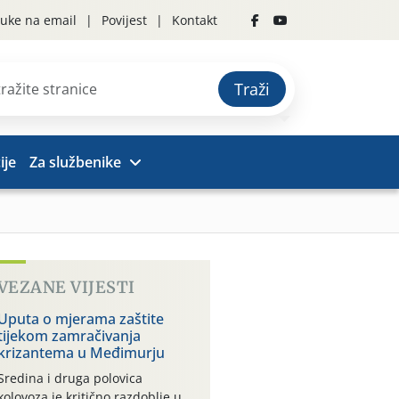
uke na email
Povijest
Kontakt
Traži
ije
Za službenike
VEZANE VIJESTI
Uputa o mjerama zaštite
tijekom zamračivanja
krizantema u Međimurju
Sredina i druga polovica
kolovoza je kritično razdoblje u