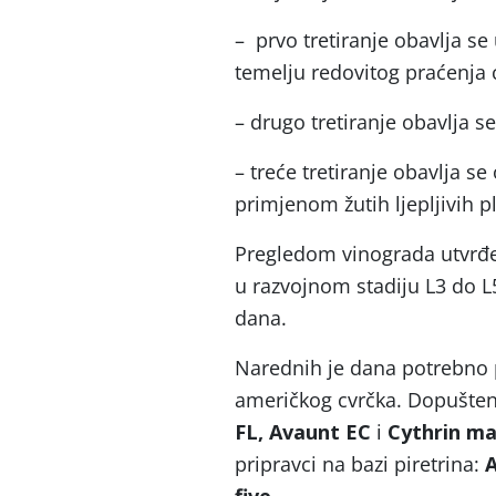
– prvo tretiranje obavlja se
temelju redovitog praćenja 
– drugo tretiranje obavlja s
– treće tretiranje obavlja se
primjenom žutih ljepljivih p
Pregledom vinograda utvrđe
u razvojnom stadiju L3 do L
dana.
Narednih je dana potrebno 
američkog cvrčka. Dopuštenj
FL, Avaunt EC
i
Cythrin m
pripravci na bazi piretrina:
A