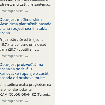
zdravstvenoj zaštiti krizantema,
a prije zamračivanja u proteklom
Pročitajte više
smo mjesecu tri puta upućivali
preporuke o preventivnim
Obavijest međimurskim
vlasnicima plantažnih nasada
mjerama zaštite krizantema od
oraha i pojedinačnih stabla
najčešćih uzročnika bolesti,
oraha
štetnika i fito-fagnih grinja (23.7.,
14.7., 06.7.)! Na početku ovog
Prije nešto više od tri tjedna
mjeseca je zabilježeno je
(15.7.), te ponovno prije deset
povijesno i ekstremno vruće
dana (28.7.) uputili smo
meteorološko razdoblje, uz
obavijesti vlasnicima plantažnih
Pročitajte više
najviše temperature […]
nasada oraha i pojedinačnih
stabla o početku leta i
Obavijest proizvođačima
oraha sa području
ovogodišnjoj potrebi usmjerenog
Karlovačke županije o zaštiti
suzbijanja orahove muhe
nasada od orahove muhe
(Rhagoletis completa)! Već
dvanaest dana traje drugi
U nasadima oraha pregledom na
ovogodišnji “toplinski udar”, koji
feromonske lovke, te
naročito izražen zadnja šest
CAM_COLOR_ORAH_KŽ (Turanj,
dana (31.7.-05.8.), jer najviše
Vojnić) zabilježena je mala
Pročitajte više
temperature zraka svakodnevno
populacija odraslih oblika