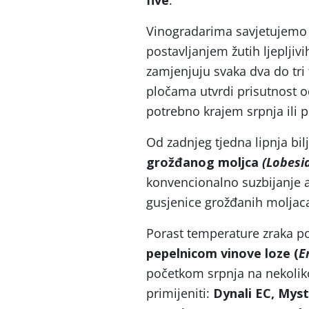
five
.
Vinogradarima savjetujemo 
postavljanjem žutih ljepljiv
zamjenjuju svaka dva do tri 
pločama utvrdi prisutnost o
potrebno krajem srpnja ili p
Od zadnjeg tjedna lipnja bil
grožđanog moljca
(Lobesi
konvencionalno suzbijanje a
gusjenice grožđanih moljac
Porast temperature zraka p
pepelnicom vinove loze
(
E
početkom srpnja na nekoliko
primijeniti:
Dynali EC,
Myst