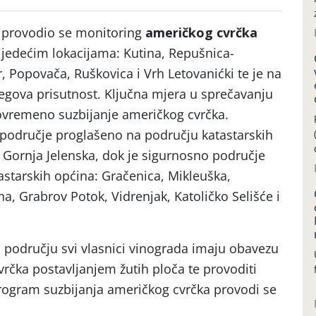
e provodio se monitoring
američkog cvrčka
ijedećim lokacijama: Kutina, Repušnica-
, Popovača, Ruškovica i Vrh Letovanićki te je na
jegova prisutnost. Ključna mjera u sprečavanju
avovremeno suzbijanje američkog cvrčka.
područje proglašeno na području katastarskih
 Gornja Jelenska, dok je sigurnosno područje
starskih općina: Gračenica, Mikleuška,
a, Grabrov Potok, Vidrenjak, Katoličko Selišće i
području svi vlasnici vinograda imaju obavezu
vrčka postavljanjem žutih ploča te provoditi
rogram suzbijanja američkog cvrčka provodi se