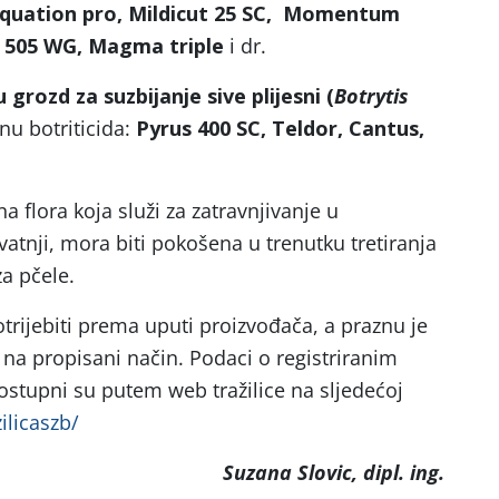
 Equation pro, Mildicut 25 SC, Momentum
e 505 WG, Magma triple
i dr.
 grozd za suzbijanje
sive plijesni
(
Botrytis
u botriticida:
Pyrus 400 SC, Teldor, Cantus,
na flora koja služi za zatravnjivanje u
vatnji, mora biti pokošena u trenutku tretiranja
a pčele.
potrijebiti prema uputi proizvođača, a praznu je
na propisani način. Podaci o registriranim
dostupni su putem web tražilice na sljedećoj
ilicaszb/
Suzana Slovic, dipl. ing.