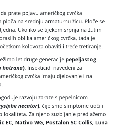
da prate pojavu američkog cvrčka
ih ploča na srednju armaturnu žicu. Ploče se
tjedna. Ukoliko se tijekom srpnja na žutim
draslih oblika američkog cvrčka, tada je
očetkom kolovoza obaviti i treće tretiranje.
ježimo let druge generacije
pepeljastog
a botrana
).
Insekticidi navedeni za
meričkog cvrčka imaju djelovanje i na
a.
ogoduje razvoju zaraze s pepelnicom
rysiphe necator
),
čije smo simptome uočili
 lokaliteta. Za njeno suzbijanje predlažemo
ic EC, Nativo WG, Postalon SC Collis, Luna