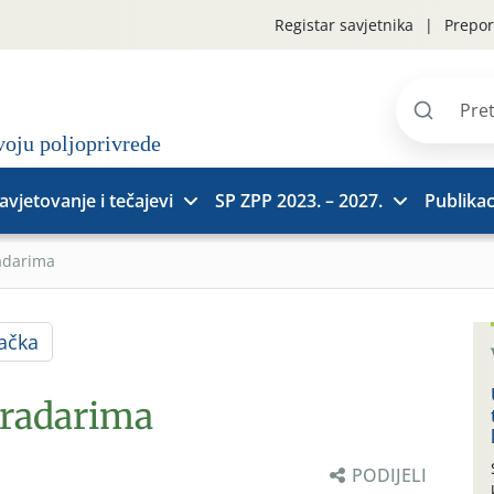
Registar savjetnika
Prepor
Pretraži
stranice
avjetovanje i tečajevi
SP ZPP 2023. – 2027.
Publikac
adarima
ačka
gradarima
PODIJELI