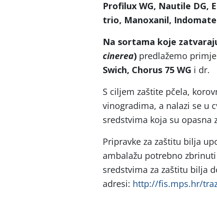
Profilux WG, Nautile DG,
trio, Manoxanil, Indomat
Na sortama koje zatvaraju
cinerea
)
predlažemo primjen
Swich, Chorus 75 WG
i dr.
S ciljem zaštite pčela, korov
vinogradima, a nalazi se u c
sredstvima koja su opasna z
Pripravke za zaštitu bilja u
ambalažu potrebno zbrinuti 
sredstvima za zaštitu bilja 
adresi:
http://fis.mps.hr/traz