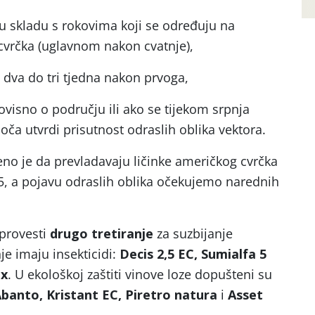
 u skladu s rokovima koji se određuju na
cvrčka (uglavnom nakon cvatnje),
e dva do tri tjedna nakon prvoga,
 ovisno o području ili ako se tijekom srpnja
loča utvrdi prisutnost odraslih oblika vektora.
no je da prevladavaju ličinke američkog cvrčka
5, a pojavu odraslih oblika očekujemo narednih
provesti
drugo tretiranje
za suzbijanje
e imaju insekticidi:
Decis 2,5 EC, Sumialfa 5
ax
. U ekološkoj zaštiti vinove loze dopušteni su
banto, Kristant EC, Piretro natura
i
Asset