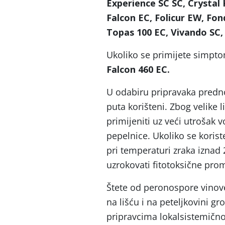
Experience SC SC, Crystal
Falcon EC, Folicur EW, Fon
Topas 100 EC, Vivando SC,
Ukoliko se primijete simpt
Falcon 460 EC.
U odabiru pripravaka predno
puta korišteni. Zbog velike 
primijeniti uz veći utrošak v
pepelnice. Ukoliko se koris
pri temperaturi zraka izna
uzrokovati fitotoksične pro
Štete od peronospore vinov
na lišću i na peteljkovini g
pripravcima lokalsistemično