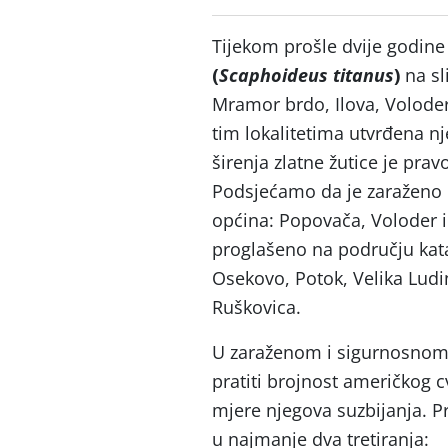
Tijekom prošle dvije godin
(
Scaphoideus titanus
)
na sl
Mramor brdo, Ilova, Voloder
tim lokalitetima utvrđena n
širenja zlatne žutice je pr
Podsjećamo da je zaraženo 
općina: Popovača, Voloder i
proglašeno na području kata
Osekovo, Potok, Velika Ludin
Ruškovica.
U zaraženom i sigurnosnom 
pratiti brojnost američkog c
mjere njegova suzbijanja. P
u najmanje dva tretiranja: