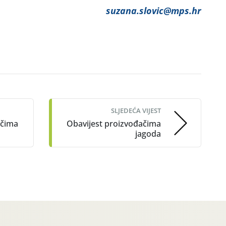
suzana.slovic@mps.hr
SLJEDEĆA VIJEST
ačima
Obavijest proizvođačima
jagoda