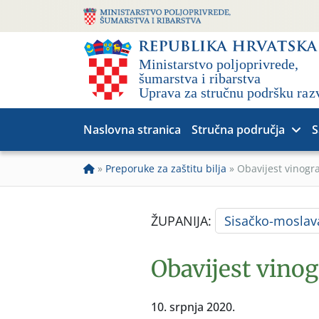
Naslovna stranica
Stručna područja
S
»
Preporuke za zaštitu bilja
»
Obavijest vinogr
ŽUPANIJA:
Sisačko-moslav
Obavijest vino
10. srpnja 2020.