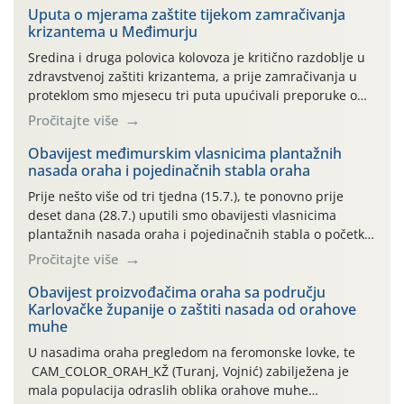
Uputa o mjerama zaštite tijekom zamračivanja
krizantema u Međimurju
Sredina i druga polovica kolovoza je kritično razdoblje u
zdravstvenoj zaštiti krizantema, a prije zamračivanja u
proteklom smo mjesecu tri puta upućivali preporuke o
preventivnim mjerama zaštite krizantema od najčešćih
Pročitajte više
uzročnika bolesti, štetnika i fito-fagnih grinja (23.7., 14.7.,
06.7.)! Na početku ovog mjeseca je zabilježeno je
Obavijest međimurskim vlasnicima plantažnih
nasada oraha i pojedinačnih stabla oraha
povijesno i ekstremno vruće meteorološko razdoblje, uz
najviše temperature […]
Prije nešto više od tri tjedna (15.7.), te ponovno prije
deset dana (28.7.) uputili smo obavijesti vlasnicima
plantažnih nasada oraha i pojedinačnih stabla o početku
leta i ovogodišnjoj potrebi usmjerenog suzbijanja
Pročitajte više
orahove muhe (Rhagoletis completa)! Već dvanaest dana
traje drugi ovogodišnji “toplinski udar”, koji naročito
Obavijest proizvođačima oraha sa području
Karlovačke županije o zaštiti nasada od orahove
izražen zadnja šest dana (31.7.-05.8.), jer najviše
muhe
temperature zraka svakodnevno […]
U nasadima oraha pregledom na feromonske lovke, te
CAM_COLOR_ORAH_KŽ (Turanj, Vojnić) zabilježena je
mala populacija odraslih oblika orahove muhe