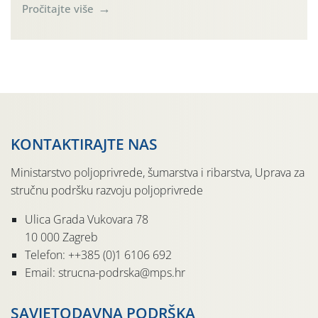
(Rhagoletis completa). Niska brojnost može se objasniti
Pročitajte više
činjenicom da je riječ o mladim nasadima s vrlo malim
urodom, što je povezano i s manjim brojem prezimjelih
jedinki. U starijim nasadima, na žutim ljepljivim Rebell
pločama s […]
KONTAKTIRAJTE NAS
Ministarstvo poljoprivrede, šumarstva i ribarstva, Uprava za
stručnu podršku razvoju poljoprivrede
Ulica Grada Vukovara 78
10 000 Zagreb
Telefon: ++385 (0)1 6106 692
Email: strucna-podrska@mps.hr
SAVJETODAVNA PODRŠKA