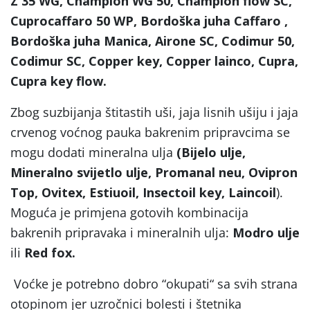
Z 35 WG, Champion
WG 50, Champion flow SC
,
Cuprocaffaro 50 WP, Bordoška juha Caffaro ,
Bordoška juha Manica, Airone SC, Codimur 50,
Codimur SC, Copper key, Copper lainco, Cupra,
Cupra key flow.
Zbog suzbijanja štitastih uši, jaja lisnih ušiju i jaja
crvenog voćnog pauka bakrenim pripravcima se
mogu dodati mineralna ulja
(
Bijelo ulje,
Mineralno svijetlo ulje, Promanal neu, Ovipron
Top, Ovitex, Estiuoil, Insectoil key, Laincoil
).
Moguća je primjena gotovih kombinacija
bakrenih pripravaka i mineralnih ulja:
Modro ulje
ili
Red fox.
Voćke je potrebno dobro “okupati“ sa svih strana
otopinom jer uzročnici bolesti i štetnika