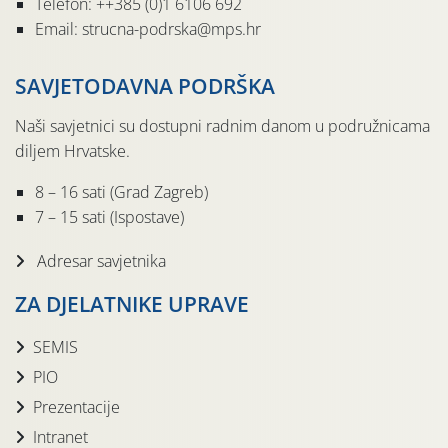
Telefon: ++385 (0)1 6106 692
Email: strucna-podrska@mps.hr
SAVJETODAVNA PODRŠKA
Naši savjetnici su dostupni radnim danom u podružnicama
diljem Hrvatske.
8 – 16 sati (Grad Zagreb)
7 – 15 sati (Ispostave)
Adresar savjetnika
ZA DJELATNIKE UPRAVE
SEMIS
PIO
Prezentacije
Intranet