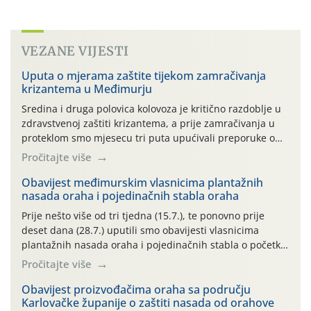
VEZANE VIJESTI
Uputa o mjerama zaštite tijekom zamračivanja
krizantema u Međimurju
Sredina i druga polovica kolovoza je kritično razdoblje u
zdravstvenoj zaštiti krizantema, a prije zamračivanja u
proteklom smo mjesecu tri puta upućivali preporuke o
preventivnim mjerama zaštite krizantema od najčešćih
Pročitajte više
uzročnika bolesti, štetnika i fito-fagnih grinja (23.7., 14.7.,
06.7.)! Na početku ovog mjeseca je zabilježeno je
Obavijest međimurskim vlasnicima plantažnih
nasada oraha i pojedinačnih stabla oraha
povijesno i ekstremno vruće meteorološko razdoblje, uz
najviše temperature […]
Prije nešto više od tri tjedna (15.7.), te ponovno prije
deset dana (28.7.) uputili smo obavijesti vlasnicima
plantažnih nasada oraha i pojedinačnih stabla o početku
leta i ovogodišnjoj potrebi usmjerenog suzbijanja
Pročitajte više
orahove muhe (Rhagoletis completa)! Već dvanaest dana
traje drugi ovogodišnji “toplinski udar”, koji naročito
Obavijest proizvođačima oraha sa području
Karlovačke županije o zaštiti nasada od orahove
izražen zadnja šest dana (31.7.-05.8.), jer najviše