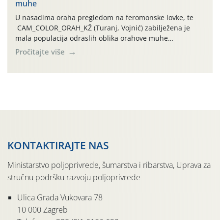
muhe
temperature zraka svakodnevno […]
U nasadima oraha pregledom na feromonske lovke, te
CAM_COLOR_ORAH_KŽ (Turanj, Vojnić) zabilježena je
mala populacija odraslih oblika orahove muhe
(Rhagoletis completa). Niska brojnost može se objasniti
Pročitajte više
činjenicom da je riječ o mladim nasadima s vrlo malim
urodom, što je povezano i s manjim brojem prezimjelih
jedinki. U starijim nasadima, na žutim ljepljivim Rebell
pločama s […]
KONTAKTIRAJTE NAS
Ministarstvo poljoprivrede, šumarstva i ribarstva, Uprava za
stručnu podršku razvoju poljoprivrede
Ulica Grada Vukovara 78
10 000 Zagreb