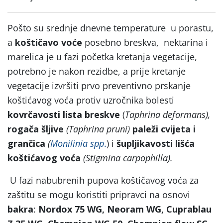
Pošto su srednje dnevne temperature u porastu,
a
koštičavo voće
posebno breskva, nektarina i
marelica je u fazi početka kretanja vegetacije,
potrebno je nakon rezidbe, a prije kretanje
vegetacije izvršiti prvo preventivno prskanje
koštićavog voća protiv uzročnika bolesti
kovrčavosti lista breskve
(
Taphrina deformans),
rogača šljive
(Taphrina pruni)
paleži cvijeta i
grančica
(
Monilinia spp
.
) i
šupljikavosti lišća
koštićavog voća
(Stigmina carpophilla).
U fazi nabubrenih pupova koštičavog voća za
zaštitu se mogu koristiti pripravci na osnovi
bakra
:
Nordox 75 WG, Neoram WG, Cuprablau