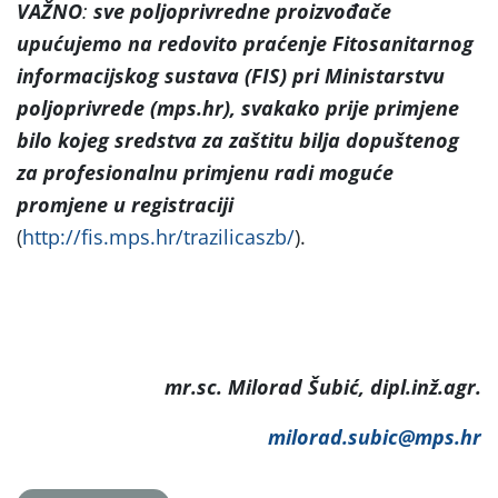
VAŽNO
:
sve poljoprivredne proizvođače
upućujemo na
redovito praćenje Fitosanitarnog
informacijskog sustava (FIS) pri Ministarstvu
poljoprivrede (mps.hr), svakako prije primjene
bilo kojeg sredstva za zaštitu bilja dopuštenog
za profesionalnu primjenu radi moguće
promjene u registraciji
(
http://fis.mps.hr/trazilicaszb/
).
mr.sc. Milorad Šubić, dipl.inž.agr.
milorad.subic@mps.hr