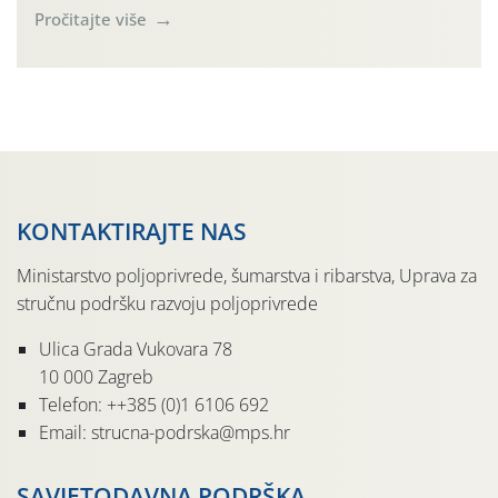
(Rhagoletis completa). Niska brojnost može se objasniti
Pročitajte više
činjenicom da je riječ o mladim nasadima s vrlo malim
urodom, što je povezano i s manjim brojem prezimjelih
jedinki. U starijim nasadima, na žutim ljepljivim Rebell
pločama s […]
KONTAKTIRAJTE NAS
Ministarstvo poljoprivrede, šumarstva i ribarstva, Uprava za
stručnu podršku razvoju poljoprivrede
Ulica Grada Vukovara 78
10 000 Zagreb
Telefon: ++385 (0)1 6106 692
Email: strucna-podrska@mps.hr
SAVJETODAVNA PODRŠKA