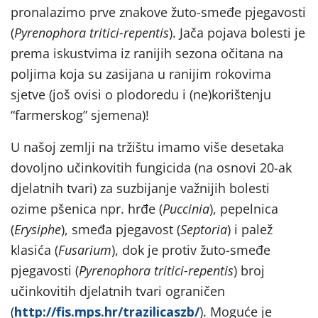
pronalazimo prve znakove žuto-smeđe pjegavosti
(
Pyrenophora tritici-repentis
). Jača pojava bolesti je
prema iskustvima iz ranijih sezona očitana na
poljima koja su zasijana u ranijim rokovima
sjetve (još ovisi o plodoredu i (ne)korištenju
“farmerskog” sjemena)!
U našoj zemlji na tržištu imamo više desetaka
dovoljno učinkovitih fungicida (na osnovi 20-ak
djelatnih tvari) za suzbijanje važnijih bolesti
ozime pšenica npr. hrđe (
Puccinia
), pepelnica
(
Erysiphe
), smeđa pjegavost (
Septoria
) i palež
klasića (
Fusarium
), dok je protiv žuto-smeđe
pjegavosti (
Pyrenophora tritici-repentis
) broj
učinkovitih djelatnih tvari ograničen
(
http://fis.mps.hr/trazilicaszb/
). Moguće je