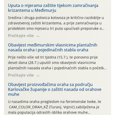
Uputa o mjerama zaštite tijekom zamračivanja
krizantema u Međimurju
Sredina i druga polovica kolovoza je kritično razdoblje u
zdravstvenoj zaštiti krizantema, a prije zamračivanja u
proteklom smo mjesecu tri puta upućivali preporuke o
preventivnim mjerama zaštite krizantema od najčešćih
Pročitajte više
uzročnika bolesti, štetnika i fito-fagnih grinja (23.7., 14.7.,
06.7.)! Na početku ovog mjeseca je zabilježeno je
Obavijest međimurskim vlasnicima plantažnih
nasada oraha i pojedinačnih stabla oraha
povijesno i ekstremno vruće meteorološko razdoblje, uz
najviše temperature […]
Prije nešto više od tri tjedna (15.7.), te ponovno prije
deset dana (28.7.) uputili smo obavijesti vlasnicima
plantažnih nasada oraha i pojedinačnih stabla o početku
leta i ovogodišnjoj potrebi usmjerenog suzbijanja
Pročitajte više
orahove muhe (Rhagoletis completa)! Već dvanaest dana
traje drugi ovogodišnji “toplinski udar”, koji naročito
Obavijest proizvođačima oraha sa području
Karlovačke županije o zaštiti nasada od orahove
izražen zadnja šest dana (31.7.-05.8.), jer najviše
muhe
temperature zraka svakodnevno […]
U nasadima oraha pregledom na feromonske lovke, te
CAM_COLOR_ORAH_KŽ (Turanj, Vojnić) zabilježena je
mala populacija odraslih oblika orahove muhe