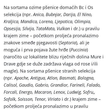
Na sortama ozime pšenice domaćih Bc i Os
selekcija (npr.
Anica, Bubnjar, Darija, El Nino,
Kraljica, Mandica, Lorena, Ljepotica, Olimpia,
Opsesija, Silvija, TataMata, Vulkan
i dr.) u pravilu
krajem zime – početkom proljeća pronalazimo
znakove smeđe pjegavosti (
Septoria
), ali je
moguća i prva pojava žute hrđe (
Puccinia
)
(naročito uz lokalitete blizu riječnih dolina Mure i
Drave gdje se duže zadržava vlaga od rose i/ili
magle). Na sortama pšenice stranih selekcija
(npr.
Apache, Antigua, Atlon, Basmati, Bologna,
Calisol, Gaudio, Gabrio, Grandior, Farineli, Falado,
Forcali, Energo, Macaron, Lenox, Ludwig, Sofru,,
Sofolk, Soisson, Tenor, Viriato
i dr.) krajem zime –
početkom proljeća pronalazimo u pravilu