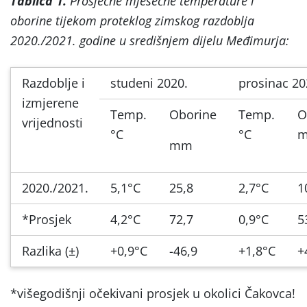
Tablica 1.
Prosječne mjesečne temperature i
oborine tijekom proteklog zimskog razdoblja
2020./2021. godine u središnjem dijelu Međimurja:
Razdoblje i
studeni 2020.
prosinac 20
izmjerene
Temp.
Oborine
Temp.
O
vrijednosti
°C
°C
mm
2020./2021.
5,1°C
25,8
2,7°C
1
*Prosjek
4,2°C
72,7
0,9°C
5
Razlika (±)
+0,9°C
-46,9
+1,8°C
+
*višegodišnji očekivani prosjek u okolici Čakovca!