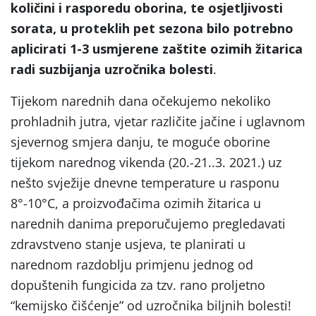
količini i rasporedu oborina, te osjetljivosti
sorata, u proteklih pet sezona bilo potrebno
aplicirati 1-3 usmjerene zaštite ozimih žitarica
radi suzbijanja uzročnika bolesti
.
Tijekom narednih dana očekujemo nekoliko
prohladnih jutra, vjetar različite jačine i uglavnom
sjevernog smjera danju, te moguće oborine
tijekom narednog vikenda (20.-21..3. 2021.) uz
nešto svježije dnevne temperature u rasponu
8°-10°C, a proizvođačima ozimih žitarica u
narednih danima preporučujemo pregledavati
zdravstveno stanje usjeva, te planirati u
narednom razdoblju primjenu jednog od
dopuštenih fungicida za tzv. rano proljetno
“kemijsko čišćenje” od uzročnika biljnih bolesti!