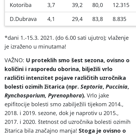
Kotoriba
3,7
39,2
80,0
12.315
D.Dubrava
4,1
29,4
83,8
8.835
*dani 1.-15.3. 2021. (do 6.00 sati ujutro); vlaženje
je izraženo u minutama!
VAŽNO:
U proteklih smo šest sezona, ovisno o
količini i rasporedu oborina, bilježili vrlo
različiti intenzitet pojave različitih uzročnika
bolesti ozimih žitarica (npr.
Septoria
,
Puccinia
,
Rynchosporium, Pyrenophora
).
Vrlo jake
epifitocije bolesti smo zabilježili tijekom 2014.,
2018. i 2019. sezone, dok je naprotiv u 2015.,
2017. i 2020. štetnost od uzročnika bolesti ozimih
žitarica bila značajno manja!
Stoga je ovisno o