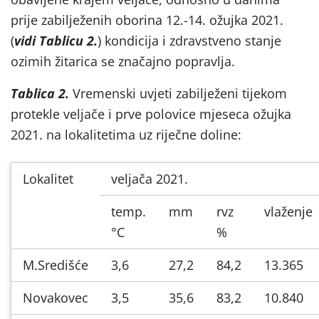
prije zabilježenih oborina 12.-14. ožujka 2021.
(
vidi Tablicu 2.
) kondicija i zdravstveno stanje
ozimih žitarica se značajno popravlja.
Tablica 2.
Vremenski uvjeti zabilježeni tijekom
protekle veljače i prve polovice mjeseca ožujka
2021. na lokalitetima uz riječne doline:
Lokalitet
veljača 2021.
temp.
mm
rvz
vlaženje
°C
%
M.Središće
3,6
27,2
84,2
13.365
Novakovec
3,5
35,6
83,2
10.840