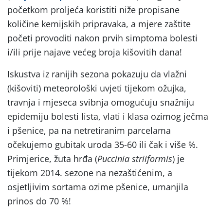
početkom proljeća koristiti niže propisane
količine kemijskih pripravaka, a mjere zaštite
početi provoditi nakon prvih simptoma bolesti
i/ili prije najave većeg broja kišovitih dana!
Iskustva iz ranijih sezona pokazuju da vlažni
(kišoviti) meteorološki uvjeti tijekom ožujka,
travnja i mjeseca svibnja omogućuju snažniju
epidemiju bolesti lista, vlati i klasa ozimog ječma
i pšenice, pa na netretiranim parcelama
očekujemo gubitak uroda 35-60 ili čak i više %.
Primjerice, žuta hrđa (
Puccinia striiformis
) je
tijekom 2014. sezone na nezaštićenim, a
osjetljivim sortama ozime pšenice, umanjila
prinos do 70 %!