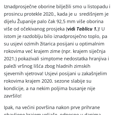
Iznadprosječne oborine bilježili smo u listopadu i
prosincu protekle 2020., kada je u središnjem je
dijelu Županije palo čak 92,5 mm više oborina
više od očekivanog prosjeka (
vidi
Tablicu 1.
)! U
istom je razdoblju bilo iznadprosječno toplo, pa
su usjevi ozimih žitarica posijani u optimalnim
rokovima već krajem zime (npr. krajem siječnja
2021.) pokazivali simptome nedostatka hranjiva i
paleži vršnog lišća zbog hladnih zimskih
sjevernih vjetrova! Usjevi posijani u zakašnjelim
rokovima krajem 2020. sezone slabije su
kondicije, a na nekim poljima busanje nije
završilo!
Ipak, na većini površina nakon prve prihrane
obavljene krajem veljače, odnosno u danima