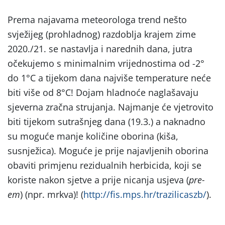
Prema najavama meteorologa trend nešto
svježijeg (prohladnog) razdoblja krajem zime
2020./21. se nastavlja i narednih dana, jutra
očekujemo s minimalnim vrijednostima od -2°
do 1°C a tijekom dana najviše temperature neće
biti više od 8°C! Dojam hladnoće naglašavaju
sjeverna zračna strujanja. Najmanje će vjetrovito
biti tijekom sutrašnjeg dana (19.3.) a naknadno
su moguće manje količine oborina (kiša,
susnježica). Moguće je prije najavljenih oborina
obaviti primjenu rezidualnih herbicida, koji se
koriste nakon sjetve a prije nicanja usjeva (
pre-
em
) (npr. mrkva)! (
http://fis.mps.hr/trazilicaszb/
).