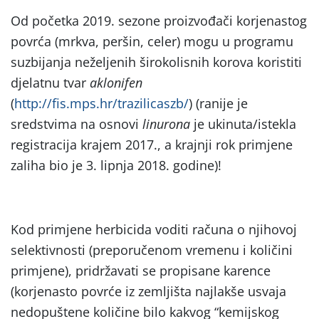
Od početka 2019. sezone proizvođači korjenastog
povrća (mrkva, peršin, celer) mogu u programu
suzbijanja neželjenih širokolisnih korova koristiti
djelatnu tvar
aklonifen
(
http://fis.mps.hr/trazilicaszb/
) (ranije je
sredstvima na osnovi
linurona
je ukinuta/istekla
registracija krajem 2017., a krajnji rok primjene
zaliha bio je 3. lipnja 2018. godine)!
Kod primjene herbicida voditi računa o njihovoj
selektivnosti (preporučenom vremenu i količini
primjene), pridržavati se propisane karence
(korjenasto povrće iz zemljišta najlakše usvaja
nedopuštene količine bilo kakvog “kemijskog