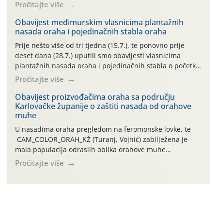
preventivnim mjerama zaštite krizantema od najčešćih
Pročitajte više
uzročnika bolesti, štetnika i fito-fagnih grinja (23.7., 14.7.,
06.7.)! Na početku ovog mjeseca je zabilježeno je
Obavijest međimurskim vlasnicima plantažnih
nasada oraha i pojedinačnih stabla oraha
povijesno i ekstremno vruće meteorološko razdoblje, uz
najviše temperature […]
Prije nešto više od tri tjedna (15.7.), te ponovno prije
deset dana (28.7.) uputili smo obavijesti vlasnicima
plantažnih nasada oraha i pojedinačnih stabla o početku
leta i ovogodišnjoj potrebi usmjerenog suzbijanja
Pročitajte više
orahove muhe (Rhagoletis completa)! Već dvanaest dana
traje drugi ovogodišnji “toplinski udar”, koji naročito
Obavijest proizvođačima oraha sa području
Karlovačke županije o zaštiti nasada od orahove
izražen zadnja šest dana (31.7.-05.8.), jer najviše
muhe
temperature zraka svakodnevno […]
U nasadima oraha pregledom na feromonske lovke, te
CAM_COLOR_ORAH_KŽ (Turanj, Vojnić) zabilježena je
mala populacija odraslih oblika orahove muhe
(Rhagoletis completa). Niska brojnost može se objasniti
Pročitajte više
činjenicom da je riječ o mladim nasadima s vrlo malim
urodom, što je povezano i s manjim brojem prezimjelih
jedinki. U starijim nasadima, na žutim ljepljivim Rebell
pločama s […]