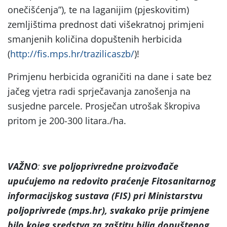
onečišćenja”), te na laganijim (pjeskovitim)
zemljištima prednost dati višekratnoj primjeni
smanjenih količina dopuštenih herbicida
(
http://fis.mps.hr/trazilicaszb/
)!
Primjenu herbicida ograničiti na dane i sate bez
jačeg vjetra radi sprječavanja zanošenja na
susjedne parcele. Prosječan utrošak škropiva
pritom je 200-300 litara./ha.
VAŽNO
:
sve poljoprivredne proizvođače
upućujemo na
redovito praćenje Fitosanitarnog
informacijskog sustava (FIS) pri Ministarstvu
poljoprivrede (mps.hr), svakako prije primjene
bilo kojeg sredstva za zaštitu bilja dopuštenog