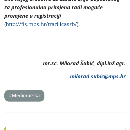
za profesionalnu primjenu radi moguće
promjene u registraciji
(
http://fis.mps.hr/trazilicaszb/
).
mr.sc. Milorad Šubić, dipl.inž.agr.
milorad.subic@mps.hr
#Međimurska
Post
navigation