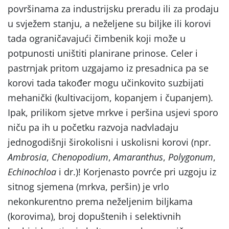
površinama za industrijsku preradu ili za prodaju
u svježem stanju, a neželjene su biljke ili korovi
tada ograničavajući čimbenik koji može u
potpunosti uništiti planirane prinose. Celer i
pastrnjak pritom uzgajamo iz presadnica pa se
korovi tada također mogu učinkovito suzbijati
mehanički (kultivacijom, kopanjem i čupanjem).
Ipak, prilikom sjetve mrkve i peršina usjevi sporo
niču pa ih u početku razvoja nadvladaju
jednogodišnji širokolisni i uskolisni korovi (npr.
Ambrosia
,
Chenopodium
,
Amaranthus
,
Polygonum
,
Echinochloa
i dr.)! Korjenasto povrće pri uzgoju iz
sitnog sjemena (mrkva, peršin) je vrlo
nekonkurentno prema neželjenim biljkama
(korovima), broj dopuštenih i selektivnih