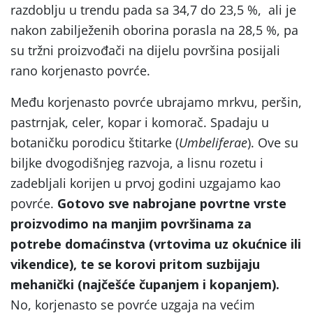
razdoblju u trendu pada sa 34,7 do 23,5 %, ali je
nakon zabilježenih oborina porasla na 28,5 %, pa
su tržni proizvođači na dijelu površina posijali
rano korjenasto povrće.
Među korjenasto povrće ubrajamo mrkvu, peršin,
pastrnjak, celer, kopar i komorač. Spadaju u
botaničku porodicu štitarke (
Umbeliferae
). Ove su
biljke dvogodišnjeg razvoja, a lisnu rozetu i
zadebljali korijen u prvoj godini uzgajamo kao
povrće.
Gotovo sve nabrojane povrtne vrste
proizvodimo na manjim površinama za
potrebe domaćinstva (vrtovima uz okućnice ili
vikendice), te se korovi pritom suzbijaju
mehanički (najčešće čupanjem i kopanjem).
No, korjenasto se povrće uzgaja na većim