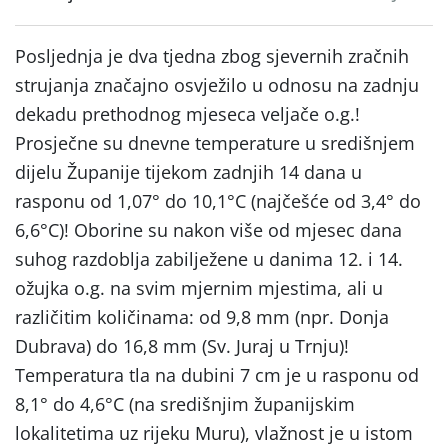
Posljednja je dva tjedna zbog sjevernih zračnih
strujanja značajno osvježilo u odnosu na zadnju
dekadu prethodnog mjeseca veljače o.g.!
Prosječne su dnevne temperature u središnjem
dijelu Županije tijekom zadnjih 14 dana u
rasponu od 1,07° do 10,1°C (najčešće od 3,4° do
6,6°C)! Oborine su nakon više od mjesec dana
suhog razdoblja zabilježene u danima 12. i 14.
ožujka o.g. na svim mjernim mjestima, ali u
različitim količinama: od 9,8 mm (npr. Donja
Dubrava) do 16,8 mm (Sv. Juraj u Trnju)!
Temperatura tla na dubini 7 cm je u rasponu od
8,1° do 4,6°C (na središnjim županijskim
lokalitetima uz rijeku Muru), vlažnost je u istom