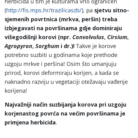
herbicida u tim je kulturama vrlo ograničen
(
http://fis.mps.hr/trazilicaszb/
), pa
sjetvu sitno-
sjemenih povrtnica (mrkva, peršin) treba
izbjegavati na površinama gdje dominiraju
višegodišnji korovi (npr.
Convolvulus
,
Cirsium
,
Agropyron
,
Sorghum
i dr.)!
Takve je korove
potrebno suzbiti u godinama koje prethode
uzgoju mrkve i peršina! Osim što umanjuju
prirod, korovi deformiraju korijen, a kada se
naknadno razviju u vegetaciji otežavaju vađenje
korijena!
Najvažniji način suzbijanja korova pri uzgoju
korjenastog povrća na većim površinama je
primjena herbicida
.