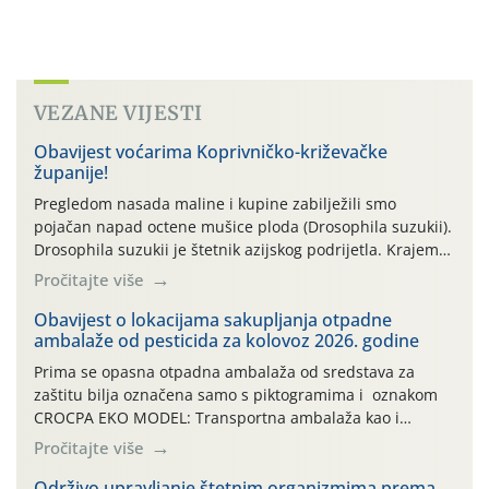
VEZANE VIJESTI
Obavijest voćarima Koprivničko-križevačke
županije!
Pregledom nasada maline i kupine zabilježili smo
pojačan napad octene mušice ploda (Drosophila suzukii).
Drosophila suzukii je štetnik azijskog podrijetla. Krajem
2010. godine prvi puta je registriran u Hrvatskoj, a u
Pročitajte više
rujnu 2016. godine na našem su području zabilježene
gospodarski važne štete. Riječ je o štetniku vrlo sličnom
Obavijest o lokacijama sakupljanja otpadne
ambalaže od pesticida za kolovoz 2026. godine
dobro poznatoj vinskoj mušici, no za razliku […]
Prima se opasna otpadna ambalaža od sredstava za
zaštitu bilja označena samo s piktogramima i oznakom
CROCPA EKO MODEL: Transportna ambalaža kao i
ambalaža drugih proizvoda koji nisu sredstva za zaštitu
Pročitajte više
bilja (npr. ambalaža od mineralnih gnojiva,) se ne
prihvaća. Korisnicima je osiguran besplatni povrat
Održivo upravljanje štetnim organizmima prema