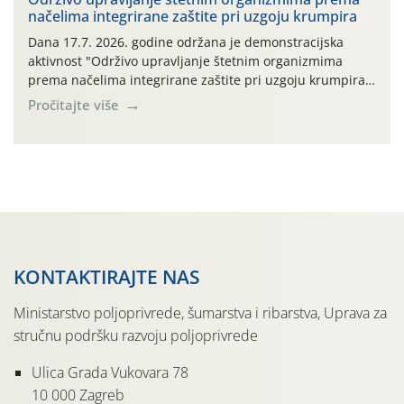
načelima integrirane zaštite pri uzgoju krumpira
prazne ambalaže isključivo ovih tvrtki: AGROCHEM-MAKS,
AGRONOM, ALBAUGH TKI* (PINUS […]
Dana 17.7. 2026. godine održana je demonstracijska
aktivnost "Održivo upravljanje štetnim organizmima
prema načelima integrirane zaštite pri uzgoju krumpira"
na pokusnom polju "Poredje", kraj naselja Belica (ARKOD
Pročitajte više
parcela ID 2445031) (središnji dio Međimurske županije).
KONTAKTIRAJTE NAS
Ministarstvo poljoprivrede, šumarstva i ribarstva, Uprava za
stručnu podršku razvoju poljoprivrede
Ulica Grada Vukovara 78
10 000 Zagreb