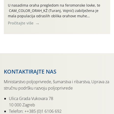
U nasadima oraha pregledom na feromonske lovke, te
CAM_COLOR_ORAH_KŽ (Turanj, Vojnić) zabilježena je
mala populacija odraslih oblika orahove muhe
(Rhagoletis completa). Niska brojnost može se objasniti
Pročitajte više
činjenicom da je riječ o mladim nasadima s vrlo malim
urodom, što je povezano i s manjim brojem prezimjelih
jedinki. U starijim nasadima, na žutim ljepljivim Rebell
pločama s […]
KONTAKTIRAJTE NAS
Ministarstvo poljoprivrede, šumarstva i ribarstva, Uprava za
stručnu podršku razvoju poljoprivrede
Ulica Grada Vukovara 78
10 000 Zagreb
Telefon: ++385 (0)1 6106 692