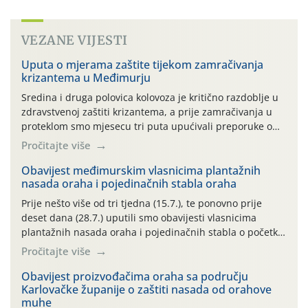
VEZANE VIJESTI
Uputa o mjerama zaštite tijekom zamračivanja
krizantema u Međimurju
Sredina i druga polovica kolovoza je kritično razdoblje u
zdravstvenoj zaštiti krizantema, a prije zamračivanja u
proteklom smo mjesecu tri puta upućivali preporuke o
preventivnim mjerama zaštite krizantema od najčešćih
Pročitajte više
uzročnika bolesti, štetnika i fito-fagnih grinja (23.7., 14.7.,
06.7.)! Na početku ovog mjeseca je zabilježeno je
Obavijest međimurskim vlasnicima plantažnih
nasada oraha i pojedinačnih stabla oraha
povijesno i ekstremno vruće meteorološko razdoblje, uz
najviše temperature […]
Prije nešto više od tri tjedna (15.7.), te ponovno prije
deset dana (28.7.) uputili smo obavijesti vlasnicima
plantažnih nasada oraha i pojedinačnih stabla o početku
leta i ovogodišnjoj potrebi usmjerenog suzbijanja
Pročitajte više
orahove muhe (Rhagoletis completa)! Već dvanaest dana
traje drugi ovogodišnji “toplinski udar”, koji naročito
Obavijest proizvođačima oraha sa području
Karlovačke županije o zaštiti nasada od orahove
izražen zadnja šest dana (31.7.-05.8.), jer najviše
muhe
temperature zraka svakodnevno […]