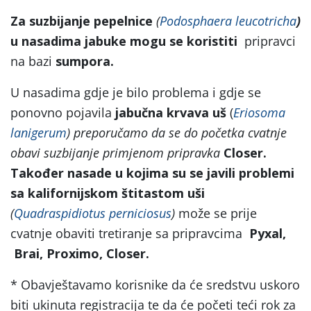
Za suzbijanje
pepelnice
(
Podosphaera leucotricha
)
u nasadima jabuke mogu se koristiti
pripravci
na bazi
sumpora.
U nasadima gdje je bilo problema i gdje se
ponovno pojavila
jabučna krvava
uš
(
Eriosoma
lanigerum
)
preporučamo da se do početka cvatnje
obavi suzbijanje primjenom pripravka
Closer.
Također nasade u kojima su se javili problemi
sa
kalifornijskom štitastom uši
(
Quadraspidiotus perniciosus
)
može se prije
cvatnje obaviti tretiranje sa pripravcima
Pyxal,
Brai, Proximo, Closer.
* Obavještavamo korisnike da će sredstvu uskoro
biti ukinuta registracija te da će početi teći rok za