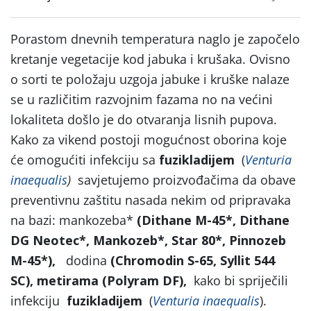
Porastom dnevnih temperatura naglo je započelo
kretanje vegetacije kod jabuka i krušaka. Ovisno
o sorti te položaju uzgoja jabuke i kruške nalaze
se u različitim razvojnim fazama no na većini
lokaliteta došlo je do otvaranja lisnih pupova.
Kako za vikend postoji mogućnost oborina koje
će omogućiti infekciju sa
fuzikladijem
(
Venturia
inaequalis
)
savjetujemo proizvođačima da obave
preventivnu zaštitu nasada nekim od pripravaka
na bazi: mankozeba*
(Dithane M-45
*
, Dithane
DG Neotec
*
, Mankozeb
*
, Star 80
*
, Pinnozeb
M-45
*
),
dodina
(Chromodin S-65, Syllit 544
SC),
metirama
(Polyram DF),
kako bi spriječili
infekciju
fuzikladijem
(
Venturia inaequalis
).