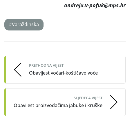
andreja.v-pofuk@mps
.hr
#Varaždinska
Post
navigation
PRETHODNA VIJEST
Obavijest voćari-koštičavo voće
SLJEDEĆA VIJEST
Obavijest proizvođačima jabuke i kruške