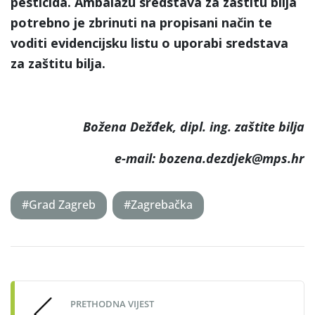
pesticida. Ambalažu sredstava za zaštitu bilja
potrebno je zbrinuti na propisani način te
voditi evidencijsku listu o uporabi sredstava
za zaštitu bilja.
Božena Dežđek, dipl. ing. zaštite bilja
e-mail: bozena.dezdjek@mps.hr
#Grad Zagreb
#Zagrebačka
Post
navigation
PRETHODNA VIJEST