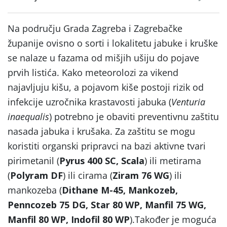
Na području Grada Zagreba i Zagrebačke
županije ovisno o sorti i lokalitetu jabuke i kruške
se nalaze u fazama od mišjih ušiju do pojave
prvih listića. Kako meteorolozi za vikend
najavljuju kišu, a pojavom kiše postoji rizik od
infekcije uzročnika krastavosti jabuka (
Venturia
inaequalis
) potrebno je obaviti preventivnu zaštitu
nasada jabuka i krušaka. Za zaštitu se mogu
koristiti organski pripravci na bazi aktivne tvari
pirimetanil (
Pyrus 400 SC, Scala
) ili metirama
(
Polyram DF
) ili cirama (
Ziram 76 WG
) ili
mankozeba (
Dithane M-45, Mankozeb,
Penncozeb 75 DG, Star 80 WP, Manfil 75 WG,
Manfil 80 WP, Indofil 80 WP
).Također je moguća