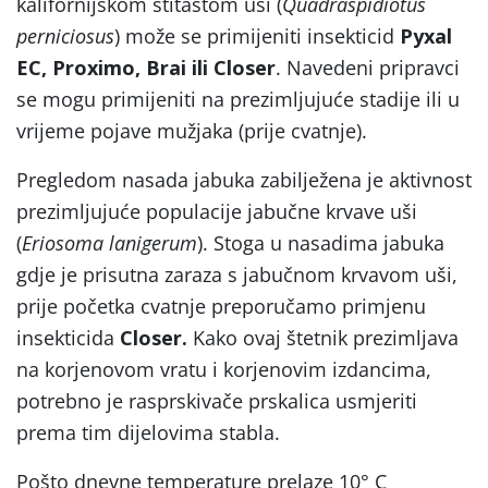
kalifornijskom štitastom uši (
Quadraspidiotus
perniciosus
) može se primijeniti insekticid
Pyxal
EC, Proximo, Brai ili Closer
. Navedeni pripravci
se mogu primijeniti na prezimljujuće stadije ili u
vrijeme pojave mužjaka (prije cvatnje).
Pregledom nasada jabuka zabilježena je aktivnost
prezimljujuće populacije jabučne krvave uši
(
Eriosoma lanigerum
). Stoga u nasadima jabuka
gdje je prisutna zaraza s jabučnom krvavom uši,
prije početka cvatnje preporučamo primjenu
insekticida
Closer.
Kako ovaj štetnik prezimljava
na korjenovom vratu i korjenovim izdancima,
potrebno je rasprskivače prskalica usmjeriti
prema tim dijelovima stabla.
Pošto dnevne temperature prelaze 10° C