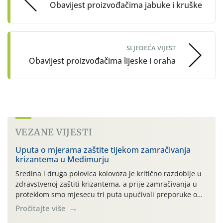
Obavijest proizvođačima jabuke i kruške
SLJEDEĆA VIJEST
Obavijest proizvođačima lijeske i oraha
VEZANE VIJESTI
Uputa o mjerama zaštite tijekom zamračivanja
krizantema u Međimurju
Sredina i druga polovica kolovoza je kritično razdoblje u
zdravstvenoj zaštiti krizantema, a prije zamračivanja u
proteklom smo mjesecu tri puta upućivali preporuke o
preventivnim mjerama zaštite krizantema od najčešćih
Pročitajte više
uzročnika bolesti, štetnika i fito-fagnih grinja (23.7., 14.7.,