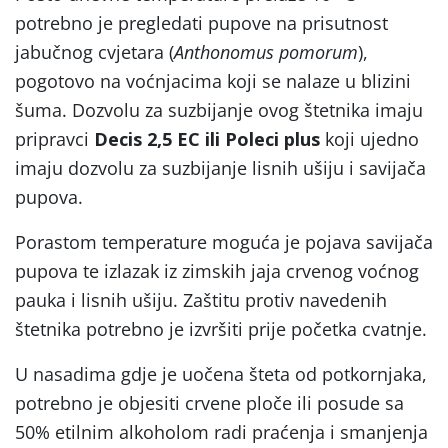
potrebno je pregledati pupove na prisutnost
jabučnog cvjetara (
Anthonomus pomorum
),
pogotovo na voćnjacima koji se nalaze u blizini
šuma. Dozvolu za suzbijanje ovog štetnika imaju
pripravci
Decis 2,5 EC ili Poleci plus
koji ujedno
imaju dozvolu za suzbijanje lisnih ušiju i savijača
pupova.
Porastom temperature moguća je pojava savijača
pupova te izlazak iz zimskih jaja crvenog voćnog
pauka i lisnih ušiju. Zaštitu protiv navedenih
štetnika potrebno je izvršiti prije početka cvatnje.
U nasadima gdje je uočena šteta od potkornjaka,
potrebno je objesiti crvene ploče ili posude sa
50% etilnim alkoholom radi praćenja i smanjenja