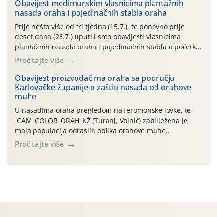
06.7.)! Na početku ovog mjeseca je zabilježeno je
Obavijest međimurskim vlasnicima plantažnih
nasada oraha i pojedinačnih stabla oraha
povijesno i ekstremno vruće meteorološko razdoblje, uz
najviše temperature […]
Prije nešto više od tri tjedna (15.7.), te ponovno prije
deset dana (28.7.) uputili smo obavijesti vlasnicima
plantažnih nasada oraha i pojedinačnih stabla o početku
leta i ovogodišnjoj potrebi usmjerenog suzbijanja
Pročitajte više
orahove muhe (Rhagoletis completa)! Već dvanaest dana
traje drugi ovogodišnji “toplinski udar”, koji naročito
Obavijest proizvođačima oraha sa području
Karlovačke županije o zaštiti nasada od orahove
izražen zadnja šest dana (31.7.-05.8.), jer najviše
muhe
temperature zraka svakodnevno […]
U nasadima oraha pregledom na feromonske lovke, te
CAM_COLOR_ORAH_KŽ (Turanj, Vojnić) zabilježena je
mala populacija odraslih oblika orahove muhe
(Rhagoletis completa). Niska brojnost može se objasniti
Pročitajte više
činjenicom da je riječ o mladim nasadima s vrlo malim
urodom, što je povezano i s manjim brojem prezimjelih
jedinki. U starijim nasadima, na žutim ljepljivim Rebell
pločama s […]