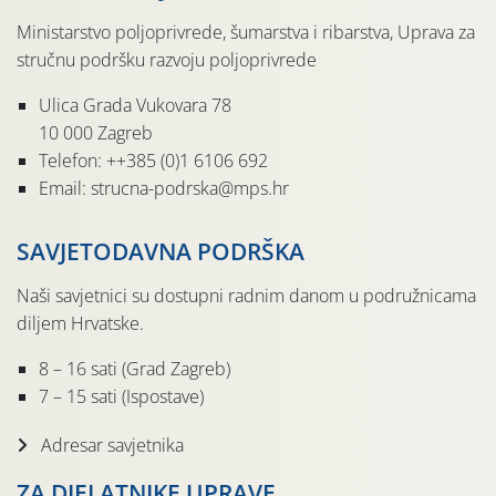
Ministarstvo poljoprivrede, šumarstva i ribarstva, Uprava za
stručnu podršku razvoju poljoprivrede
Ulica Grada Vukovara 78
10 000 Zagreb
Telefon: ++385 (0)1 6106 692
Email: strucna-podrska@mps.hr
SAVJETODAVNA PODRŠKA
Naši savjetnici su dostupni radnim danom u podružnicama
diljem Hrvatske.
8 – 16 sati (Grad Zagreb)
7 – 15 sati (Ispostave)
Adresar savjetnika
ZA DJELATNIKE UPRAVE