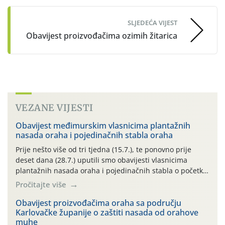
SLJEDEĆA VIJEST
Obavijest proizvođačima ozimih žitarica
VEZANE VIJESTI
Obavijest međimurskim vlasnicima plantažnih
nasada oraha i pojedinačnih stabla oraha
Prije nešto više od tri tjedna (15.7.), te ponovno prije
deset dana (28.7.) uputili smo obavijesti vlasnicima
plantažnih nasada oraha i pojedinačnih stabla o početku
leta i ovogodišnjoj potrebi usmjerenog suzbijanja
Pročitajte više
orahove muhe (Rhagoletis completa)! Već dvanaest dana
traje drugi ovogodišnji “toplinski udar”, koji naročito
Obavijest proizvođačima oraha sa području
Karlovačke županije o zaštiti nasada od orahove
izražen zadnja šest dana (31.7.-05.8.), jer najviše
muhe
temperature zraka svakodnevno […]