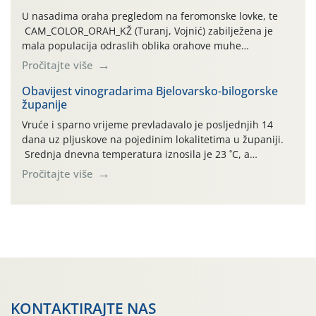
U nasadima oraha pregledom na feromonske lovke, te
CAM_COLOR_ORAH_KŽ (Turanj, Vojnić) zabilježena je
mala populacija odraslih oblika orahove muhe
(Rhagoletis completa). Niska brojnost može se objasniti
Pročitajte više
činjenicom da je riječ o mladim nasadima s vrlo malim
urodom, što je povezano i s manjim brojem prezimjelih
Obavijest vinogradarima Bjelovarsko-bilogorske
županije
jedinki. U starijim nasadima, na žutim ljepljivim Rebell
pločama s […]
Vruće i sparno vrijeme prevladavalo je posljednjih 14
dana uz pljuskove na pojedinim lokalitetima u županiji.
Srednja dnevna temperatura iznosila je 23 ˚C, a
maksimalne su posljednjih dana dosezale do 35 ˚C.
Pročitajte više
Simptome plamenjače vinove loze (Plasmoparas
viticola) vidljivi su na zapercima i vršnom mladom lišću.
Kako bi i dalje održali zdravu lisnu masu u zaštiti je
moguće […]
KONTAKTIRAJTE NAS