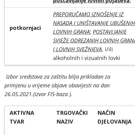
postavljanje lovnih pojaseva;
PREPORUČAMO IZNOŠENJE IZ
NASADA I UNIŠTAVANJE UBUŠENIH
potkornjaci
LOVNIH GRANA
;
POSTAVLJANJE
SVJEŽE ODREZANIH LOVNIH GRAN
I LOVNIH SVEŽNJEVA
, i/ili
alkoholnih i vizualnih lovki
Izbor sredstava za zaštitu bilja prikladan za
primjenu u vrijeme objave obavijesti na dan
26.05.2021.(izvor FIS-baza ).
AKTIVNA
TRGOVAČKI
NAČIN
TVAR
NAZIV
DJELOVANJA