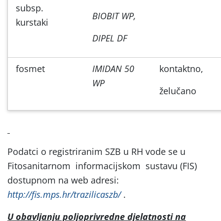
subsp.
BIOBIT WP,
kurstaki
DIPEL DF
fosmet
IMIDAN 50
kontaktno,
WP
želučano
Podatci o registriranim SZB u RH vode se u
Fitosanitarnom informacijskom sustavu (FIS)
dostupnom na web adresi:
http://fis.mps.hr/trazilicaszb/
.
U obavljanju poljoprivredne djelatnosti na