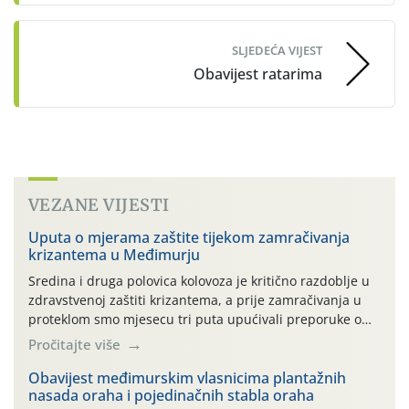
SLJEDEĆA VIJEST
Obavijest ratarima
VEZANE VIJESTI
Uputa o mjerama zaštite tijekom zamračivanja
krizantema u Međimurju
Sredina i druga polovica kolovoza je kritično razdoblje u
zdravstvenoj zaštiti krizantema, a prije zamračivanja u
proteklom smo mjesecu tri puta upućivali preporuke o
preventivnim mjerama zaštite krizantema od najčešćih
Pročitajte više
uzročnika bolesti, štetnika i fito-fagnih grinja (23.7., 14.7.,
06.7.)! Na početku ovog mjeseca je zabilježeno je
Obavijest međimurskim vlasnicima plantažnih
nasada oraha i pojedinačnih stabla oraha
povijesno i ekstremno vruće meteorološko razdoblje, uz