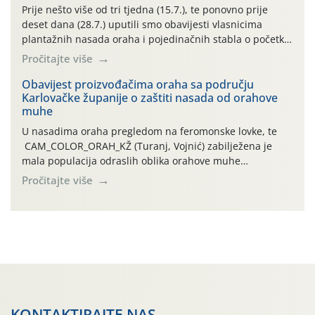
najviše temperature […]
Prije nešto više od tri tjedna (15.7.), te ponovno prije
deset dana (28.7.) uputili smo obavijesti vlasnicima
plantažnih nasada oraha i pojedinačnih stabla o početku
leta i ovogodišnjoj potrebi usmjerenog suzbijanja
Pročitajte više
orahove muhe (Rhagoletis completa)! Već dvanaest dana
traje drugi ovogodišnji “toplinski udar”, koji naročito
Obavijest proizvođačima oraha sa području
Karlovačke županije o zaštiti nasada od orahove
izražen zadnja šest dana (31.7.-05.8.), jer najviše
muhe
temperature zraka svakodnevno […]
U nasadima oraha pregledom na feromonske lovke, te
CAM_COLOR_ORAH_KŽ (Turanj, Vojnić) zabilježena je
mala populacija odraslih oblika orahove muhe
(Rhagoletis completa). Niska brojnost može se objasniti
Pročitajte više
činjenicom da je riječ o mladim nasadima s vrlo malim
urodom, što je povezano i s manjim brojem prezimjelih
jedinki. U starijim nasadima, na žutim ljepljivim Rebell
pločama s […]
KONTAKTIRAJTE NAS