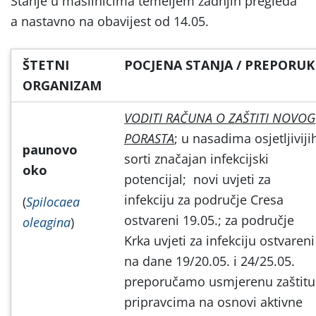
Stanje u maslinicima temeljem zadnjih pregleda
a nastavno na obavijest od 14.05.
ŠTETNI
POCJENA STANJA / PREPORUK
ORGANIZAM
VODITI RAČUNA O ZAŠTITI NOVOG
PORASTA
; u nasadima osjetljiviji
paunovo
sorti značajan infekcijski
oko
potencijal; novi uvjeti za
infekciju za područje Cresa
(
Spilocaea
ostvareni 19.05.; za područje
oleagina
)
Krka uvjeti za infekciju ostvareni
na dane 19/20.05. i 24/25.05.
preporučamo usmjerenu zaštitu
pripravcima na osnovi aktivne