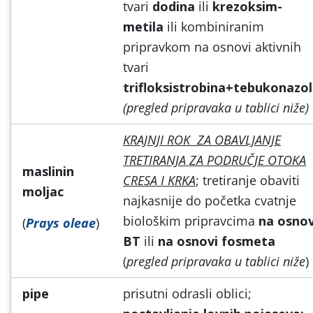
tvari
dodina
ili
krezoksim-
metila
ili kombiniranim
pripravkom na osnovi aktivnih
tvari
trifloksistrobina+tebukonazo
(pregled pripravaka u tablici niže)
KRAJNJI ROK ZA OBAVLJANJE
TRETIRANJA ZA PODRUČJE OTOKA
maslinin
CRESA I KRKA
; tretiranje obaviti
moljac
najkasnije do početka cvatnje
biološkim pripravcima
na osnov
(
Prays oleae
)
BT
ili
na osnovi fosmeta
(
pregled pripravaka u tablici niže
)
pipe
prisutni odrasli oblici;