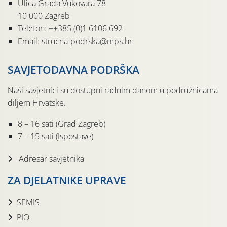
Ulica Grada Vukovara 78
10 000 Zagreb
Telefon: ++385 (0)1 6106 692
Email: strucna-podrska@mps.hr
SAVJETODAVNA PODRŠKA
Naši savjetnici su dostupni radnim danom u podružnicama
diljem Hrvatske.
8 – 16 sati (Grad Zagreb)
7 – 15 sati (Ispostave)
Adresar savjetnika
ZA DJELATNIKE UPRAVE
SEMIS
PIO