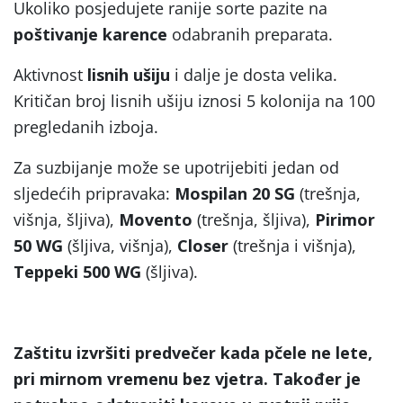
Ukoliko posjedujete ranije sorte pazite na
poštivanje karence
odabranih preparata.
Aktivnost
lisnih ušiju
i dalje je dosta velika.
Kritičan broj lisnih ušiju iznosi 5 kolonija na 100
pregledanih izboja.
Za suzbijanje može se upotrijebiti jedan od
sljedećih pripravaka:
Mospilan 20 SG
(trešnja,
višnja, šljiva),
Movento
(trešnja, šljiva),
Pirimor
50 WG
(šljiva, višnja),
Closer
(trešnja i višnja),
Teppeki 500 WG
(šljiva).
Zaštitu izvršiti predvečer kada pčele ne lete,
pri mirnom vremenu bez vjetra.
Također je