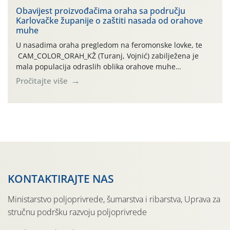
traje drugi ovogodišnji “toplinski udar”, koji naročito
Obavijest proizvođačima oraha sa području
Karlovačke županije o zaštiti nasada od orahove
izražen zadnja šest dana (31.7.-05.8.), jer najviše
muhe
temperature zraka svakodnevno […]
U nasadima oraha pregledom na feromonske lovke, te
CAM_COLOR_ORAH_KŽ (Turanj, Vojnić) zabilježena je
mala populacija odraslih oblika orahove muhe
(Rhagoletis completa). Niska brojnost može se objasniti
Pročitajte više
činjenicom da je riječ o mladim nasadima s vrlo malim
urodom, što je povezano i s manjim brojem prezimjelih
jedinki. U starijim nasadima, na žutim ljepljivim Rebell
pločama s […]
KONTAKTIRAJTE NAS
Ministarstvo poljoprivrede, šumarstva i ribarstva, Uprava za
stručnu podršku razvoju poljoprivrede