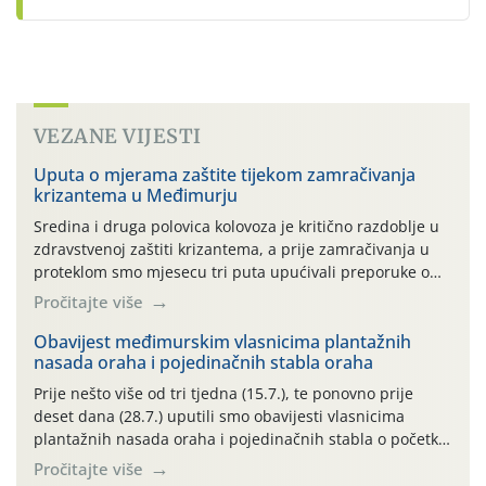
VEZANE VIJESTI
Uputa o mjerama zaštite tijekom zamračivanja
krizantema u Međimurju
Sredina i druga polovica kolovoza je kritično razdoblje u
zdravstvenoj zaštiti krizantema, a prije zamračivanja u
proteklom smo mjesecu tri puta upućivali preporuke o
preventivnim mjerama zaštite krizantema od najčešćih
Pročitajte više
uzročnika bolesti, štetnika i fito-fagnih grinja (23.7., 14.7.,
06.7.)! Na početku ovog mjeseca je zabilježeno je
Obavijest međimurskim vlasnicima plantažnih
nasada oraha i pojedinačnih stabla oraha
povijesno i ekstremno vruće meteorološko razdoblje, uz
najviše temperature […]
Prije nešto više od tri tjedna (15.7.), te ponovno prije
deset dana (28.7.) uputili smo obavijesti vlasnicima
plantažnih nasada oraha i pojedinačnih stabla o početku
leta i ovogodišnjoj potrebi usmjerenog suzbijanja
Pročitajte više
orahove muhe (Rhagoletis completa)! Već dvanaest dana