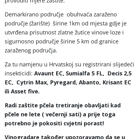
provoditi mjere zaštite.
Demarkirano područje obuhvaća zaraženo
područje (žarište) širine 1km od mjesta gdje je
utvrđena prisutnost zlatne žutice vinove loze i
sigurnosno područje širine 5 km od granice
zaraženog područja.
Za tu namjenu u Hrvatskoj su registrirani slijedeći
insekticidi:
Avaunt EC, Sumialfa 5 FL, Decis 2,5
EC, Cytrin Max, Pyregard, Abanto, Krisant EC
ili Asset five.
Radi zaštite pčela tretiranje obavljati kad
pčele ne lete ( večernji sati) a prije toga
potrebno je pokositi cvjetni porast!
Vinogradare također upozoravamo da se u