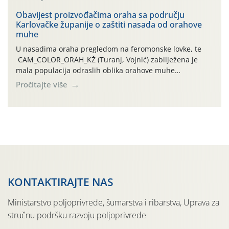
orahove muhe (Rhagoletis completa)! Već dvanaest dana
traje drugi ovogodišnji “toplinski udar”, koji naročito
Obavijest proizvođačima oraha sa području
Karlovačke županije o zaštiti nasada od orahove
izražen zadnja šest dana (31.7.-05.8.), jer najviše
muhe
temperature zraka svakodnevno […]
U nasadima oraha pregledom na feromonske lovke, te
CAM_COLOR_ORAH_KŽ (Turanj, Vojnić) zabilježena je
mala populacija odraslih oblika orahove muhe
(Rhagoletis completa). Niska brojnost može se objasniti
Pročitajte više
činjenicom da je riječ o mladim nasadima s vrlo malim
urodom, što je povezano i s manjim brojem prezimjelih
jedinki. U starijim nasadima, na žutim ljepljivim Rebell
pločama s […]
KONTAKTIRAJTE NAS
Ministarstvo poljoprivrede, šumarstva i ribarstva, Uprava za
stručnu podršku razvoju poljoprivrede