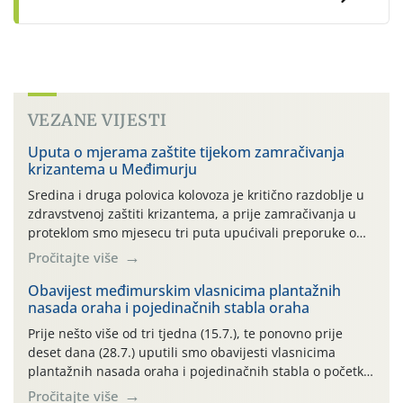
VEZANE VIJESTI
Uputa o mjerama zaštite tijekom zamračivanja
krizantema u Međimurju
Sredina i druga polovica kolovoza je kritično razdoblje u
zdravstvenoj zaštiti krizantema, a prije zamračivanja u
proteklom smo mjesecu tri puta upućivali preporuke o
preventivnim mjerama zaštite krizantema od najčešćih
Pročitajte više
uzročnika bolesti, štetnika i fito-fagnih grinja (23.7., 14.7.,
06.7.)! Na početku ovog mjeseca je zabilježeno je
Obavijest međimurskim vlasnicima plantažnih
nasada oraha i pojedinačnih stabla oraha
povijesno i ekstremno vruće meteorološko razdoblje, uz
najviše temperature […]
Prije nešto više od tri tjedna (15.7.), te ponovno prije
deset dana (28.7.) uputili smo obavijesti vlasnicima
plantažnih nasada oraha i pojedinačnih stabla o početku
leta i ovogodišnjoj potrebi usmjerenog suzbijanja
Pročitajte više