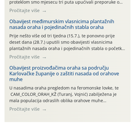
proteklom smo mjesecu tri puta upućivali preporuke o
preventivnim mjerama zaštite krizantema od najčešćih
Pročitajte više
uzročnika bolesti, štetnika i fito-fagnih grinja (23.7., 14.7.,
06.7.)! Na početku ovog mjeseca je zabilježeno je
Obavijest međimurskim vlasnicima plantažnih
nasada oraha i pojedinačnih stabla oraha
povijesno i ekstremno vruće meteorološko razdoblje, uz
najviše temperature […]
Prije nešto više od tri tjedna (15.7.), te ponovno prije
deset dana (28.7.) uputili smo obavijesti vlasnicima
plantažnih nasada oraha i pojedinačnih stabla o početku
leta i ovogodišnjoj potrebi usmjerenog suzbijanja
Pročitajte više
orahove muhe (Rhagoletis completa)! Već dvanaest dana
traje drugi ovogodišnji “toplinski udar”, koji naročito
Obavijest proizvođačima oraha sa području
Karlovačke županije o zaštiti nasada od orahove
izražen zadnja šest dana (31.7.-05.8.), jer najviše
muhe
temperature zraka svakodnevno […]
U nasadima oraha pregledom na feromonske lovke, te
CAM_COLOR_ORAH_KŽ (Turanj, Vojnić) zabilježena je
mala populacija odraslih oblika orahove muhe
(Rhagoletis completa). Niska brojnost može se objasniti
Pročitajte više
činjenicom da je riječ o mladim nasadima s vrlo malim
urodom, što je povezano i s manjim brojem prezimjelih
jedinki. U starijim nasadima, na žutim ljepljivim Rebell
pločama s […]