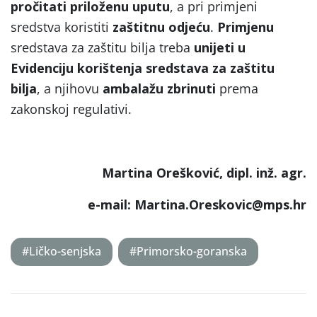
pročitati priloženu uputu
, a pri primjeni
sredstva koristiti
zaštitnu odjeću
.
Primjenu
sredstava za zaštitu bilja treba
unijeti u
Evidenciju korištenja sredstava za
zaštitu
bilja
, a njihovu
ambalažu zbrinuti
prema
zakonskoj regulativi.
Martina Orešković, dipl. inž. agr.
e-mail: Martina.Oreskovic@mps.hr
#Ličko-senjska
#Primorsko-goranska
Post