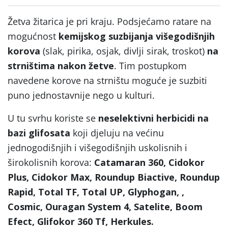
Žetva žitarica je pri kraju. Podsjećamo ratare na
mogućnost
kemijskog suzbijanja
višegodišnjih
korova
(slak, pirika, osjak, divlji sirak, troskot)
na
strništima nakon žetve
. Tim postupkom
navedene korove na strništu moguće je suzbiti
puno jednostavnije nego u kulturi.
U tu svrhu koriste se
neselektivni herbicidi na
bazi glifosata
koji djeluju na većinu
jednogodišnjih i višegodišnjih uskolisnih i
širokolisnih korova:
Catamaran 360, Cidokor
Plus, Cidokor Max, Roundup Biactive, Roundup
Rapid, Total TF, Total UP, Glyphogan, ,
Cosmic, Ouragan System 4, Satelite, Boom
Efect, Glifokor 360 Tf, Herkules.