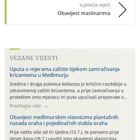
SLJEDEĆA VIJEST
Obavijest maslinarima
VEZANE VIJESTI
Uputa o mjerama zaštite tijekom zamračivanja
krizantema u Međimurju
Sredina i druga polovica kolovoza je kritično razdoblje u
zdravstvenoj zaštiti krizantema, a prije zamračivanja u
proteklom smo mjesecu tri puta upućivali preporuke o
preventivnim mjerama zaštite krizantema od najčešćih
Pročitajte više
uzročnika bolesti, štetnika i fito-fagnih grinja (23.7., 14.7.,
06.7.)! Na početku ovog mjeseca je zabilježeno je
Obavijest međimurskim vlasnicima plantažnih
nasada oraha i pojedinačnih stabla oraha
povijesno i ekstremno vruće meteorološko razdoblje, uz
najviše temperature […]
Prije nešto više od tri tjedna (15.7.), te ponovno prije
deset dana (28.7.) uputili smo obavijesti vlasnicima