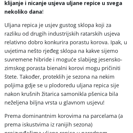
klijanje i nicanje usjeva uljane repice u svega
nekoliko dana
!
Uljana repica je usjev gustog sklopa koji za
razliku od drugih industrijskih ratarskih usjeva
relativno dobro konkurira porastu korova. Ipak, u
uvjetima nešto rjeđeg sklopa na kakve sijemo
suvremene hibride i moguće slabijeg jesensko-
zimskog porasta bienalni korovi mogu pričiniti
štete. Također, proteklih je sezona na nekim
poljima gdje se u plodoredu uljana repica sije
nakon krušnih žitarica samonikla pšenica bila
neželjena biljna vrsta u glavnom usjevu!
Prema dominantnim korovima na parcelama (a
prema iskustvima iz ranijih sezona)
proizvođačima uljane repice u narednom