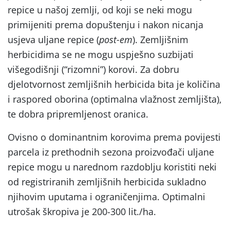
repice u našoj zemlji, od koji se neki mogu
primijeniti prema dopuštenju i nakon nicanja
usjeva uljane repice (
post-em
). Zemljišnim
herbicidima se ne mogu uspješno suzbijati
višegodišnji (“rizomni”) korovi. Za dobru
djelotvornost zemljišnih herbicida bita je količina
i raspored oborina (optimalna vlažnost zemljišta),
te dobra pripremljenost oranica.
Ovisno o dominantnim korovima prema povijesti
parcela iz prethodnih sezona proizvođači uljane
repice mogu u narednom razdoblju koristiti neki
od registriranih zemljišnih herbicida sukladno
njihovim uputama i ograničenjima. Optimalni
utrošak škropiva je 200-300 lit./ha.