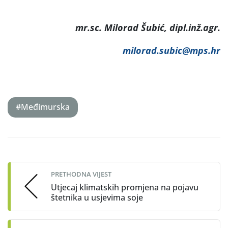
mr.sc. Milorad Šubić, dipl.inž.agr.
milorad.subic@mps.hr
#Međimurska
Post
navigation
PRETHODNA VIJEST
Utjecaj klimatskih promjena na pojavu
štetnika u usjevima soje