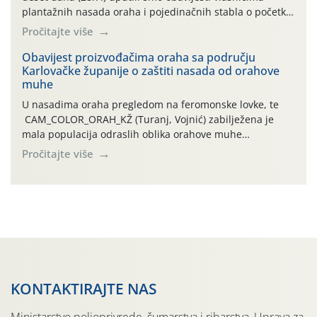
plantažnih nasada oraha i pojedinačnih stabla o početku
leta i ovogodišnjoj potrebi usmjerenog suzbijanja
Pročitajte više
orahove muhe (Rhagoletis completa)! Već dvanaest dana
traje drugi ovogodišnji “toplinski udar”, koji naročito
Obavijest proizvođačima oraha sa području
Karlovačke županije o zaštiti nasada od orahove
izražen zadnja šest dana (31.7.-05.8.), jer najviše
muhe
temperature zraka svakodnevno […]
U nasadima oraha pregledom na feromonske lovke, te
CAM_COLOR_ORAH_KŽ (Turanj, Vojnić) zabilježena je
mala populacija odraslih oblika orahove muhe
(Rhagoletis completa). Niska brojnost može se objasniti
Pročitajte više
činjenicom da je riječ o mladim nasadima s vrlo malim
urodom, što je povezano i s manjim brojem prezimjelih
jedinki. U starijim nasadima, na žutim ljepljivim Rebell
pločama s […]
KONTAKTIRAJTE NAS