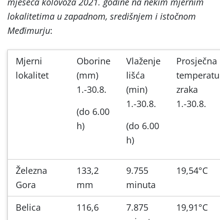
mjeseca kolovoza 2021. godine na nekim mjernim
lokalitetima u zapadnom, središnjem i istočnom
Međimurju
:
Mjerni
Oborine
Vlaženje
Prosječna
lokalitet
(mm)
lišća
temperatu
1.-30.8.
(min)
zraka
1.-30.8.
1.-30.8.
(do 6.00
h)
(do 6.00
h)
Železna
133,2
9.755
19,54°C
Gora
mm
minuta
Belica
116,6
7.875
19,91°C