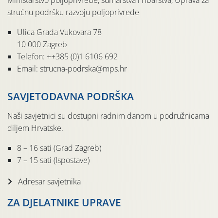
Ministarstvo poljoprivrede, šumarstva i ribarstva, Uprava za
stručnu podršku razvoju poljoprivrede
Ulica Grada Vukovara 78
10 000 Zagreb
Telefon: ++385 (0)1 6106 692
Email: strucna-podrska@mps.hr
SAVJETODAVNA PODRŠKA
Naši savjetnici su dostupni radnim danom u podružnicama
diljem Hrvatske.
8 – 16 sati (Grad Zagreb)
7 – 15 sati (Ispostave)
Adresar savjetnika
ZA DJELATNIKE UPRAVE