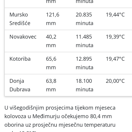
mm
minuta
Mursko
121,6
20.835
19,44°C
Središće
mm
minuta
Novakovec
40,2
11.485
19,39°C
mm
minuta
Kotoriba
65,6
12.895
19,47°C
mm
minuta
Donja
63,8
18.100
20,00°C
Dubrava
mm
minuta
U višegodišnjim prosjecima tijekom mjeseca
kolovoza u Međimurju očekujemo 80,4 mm
oborina uz prosječnu mjesečnu temperaturu