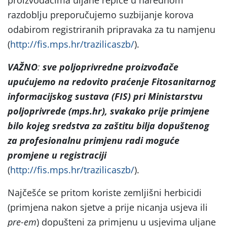
razdoblju preporučujemo suzbijanje korova
odabirom registriranih pripravaka za tu namjenu
(
http://fis.mps.hr/trazilicaszb/
).
VAŽNO
:
sve poljoprivredne proizvođače
upućujemo na
redovito praćenje Fitosanitarnog
informacijskog sustava (FIS) pri Ministarstvu
poljoprivrede (mps.hr), svakako prije primjene
bilo kojeg sredstva za zaštitu bilja dopuštenog
za profesionalnu primjenu radi moguće
promjene u registraciji
(
http://fis.mps.hr/trazilicaszb/
).
Najčešće se pritom koriste zemljišni herbicidi
(primjena nakon sjetve a prije nicanja usjeva ili
pre-em
) dopušteni za primjenu u usjevima uljane