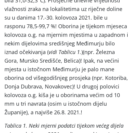
bila 31,0-32,3°C). Prosječne dnevne vrijednosti
vlažnosti zraka na lokalitetima uz riječne doline
su u danima 17.-30. kolovoza 2021. bile u
rasponu 78,5-99,7 %! Oborina je tijekom mjeseca
kolovoza o.g. na mjernim mjestima u zapadnom i
nekim dijelovima središnjeg Međimurju bilo
iznad očekivanja (
vidi Tablicu 1.
)(npr. Železna
Gora, Mursko Središće, Belica)! Ipak, na većini
mjesta u istočnom Međimurju je palo mane
oborina od višegodišnjeg prosjeka (npr. Kotoriba,
Donja Dubrava, Novakovec)! U drugoj polovici
kolovoza o.g. kiša je u oborinama većim od 10
mm u tri navrata (osim u istočnom dijelu
Županije), a najviše 26.8. 2021.!
Tablica 1. Neki mjerni podatci tijekom većeg dijela