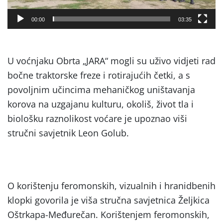
00:00
03:35
U voćnjaku Obrta „JARA“ mogli su uživo vidjeti rad
bočne traktorske freze i rotirajućih četki, a s
povoljnim učincima mehaničkog uništavanja
korova na uzgajanu kulturu, okoliš, život tla i
biološku raznolikost voćare je upoznao viši
stručni savjetnik Leon Golub.
O korištenju feromonskih, vizualnih i hranidbenih
klopki govorila je viša stručna savjetnica Željkica
Oštrkapa-Međurečan. Korištenjem feromonskih,