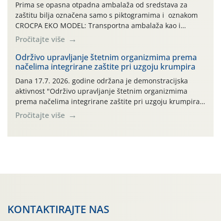
Prima se opasna otpadna ambalaža od sredstava za
zaštitu bilja označena samo s piktogramima i oznakom
CROCPA EKO MODEL: Transportna ambalaža kao i
ambalaža drugih proizvoda koji nisu sredstva za zaštitu
Pročitajte više
bilja (npr. ambalaža od mineralnih gnojiva,) se ne
prihvaća. Korisnicima je osiguran besplatni povrat
Održivo upravljanje štetnim organizmima prema
načelima integrirane zaštite pri uzgoju krumpira
prazne ambalaže isključivo ovih tvrtki: AGROCHEM-MAKS,
AGRONOM, ALBAUGH TKI* (PINUS […]
Dana 17.7. 2026. godine održana je demonstracijska
aktivnost "Održivo upravljanje štetnim organizmima
prema načelima integrirane zaštite pri uzgoju krumpira"
na pokusnom polju "Poredje", kraj naselja Belica (ARKOD
Pročitajte više
parcela ID 2445031) (središnji dio Međimurske županije).
KONTAKTIRAJTE NAS