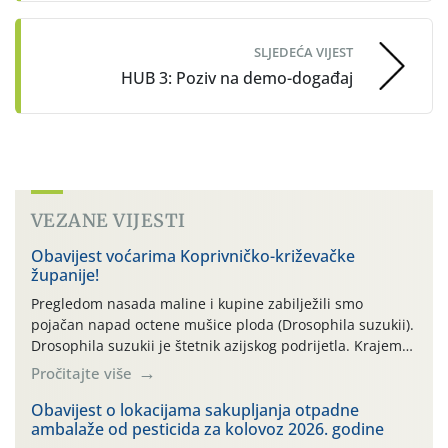
SLJEDEĆA VIJEST
HUB 3: Poziv na demo-događaj
VEZANE VIJESTI
Obavijest voćarima Koprivničko-križevačke
županije!
Pregledom nasada maline i kupine zabilježili smo
pojačan napad octene mušice ploda (Drosophila suzukii).
Drosophila suzukii je štetnik azijskog podrijetla. Krajem
2010. godine prvi puta je registriran u Hrvatskoj, a u
Pročitajte više
rujnu 2016. godine na našem su području zabilježene
gospodarski važne štete. Riječ je o štetniku vrlo sličnom
Obavijest o lokacijama sakupljanja otpadne
ambalaže od pesticida za kolovoz 2026. godine
dobro poznatoj vinskoj mušici, no za razliku […]