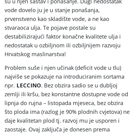
su u njen sastav i ponašanje. Dugi nedostatak
vode dovelo ju je u stanje ponašanja,
prvenstveno kao skladište vode, a ne kao
stvaraoca ulja. Te pojave postale su
destabilizirajući faktor konačne kvalitete ulja i
nedostatak u ozbiljnom ili ozbiljnijem razvoju
Hrvatskog maslinarstva!
Problem suše i njen učinak (deficit vode u tlu)
najviše se pokazuje na introduciranim sortama
npr.
LECCINO
. Bez obzira sadio se u dubljoj
zemlji ili kršu, bez konstantne dostupne vode od
lipnja do rujna – listopada mjeseca, bez obzira
što ploda ima (razlog je 90% plodnih cvjetova) ne
daje kvalitetan plod tj. razvoj mu je usporen i
zaostaje. Ovaj zaključa je donesen prema