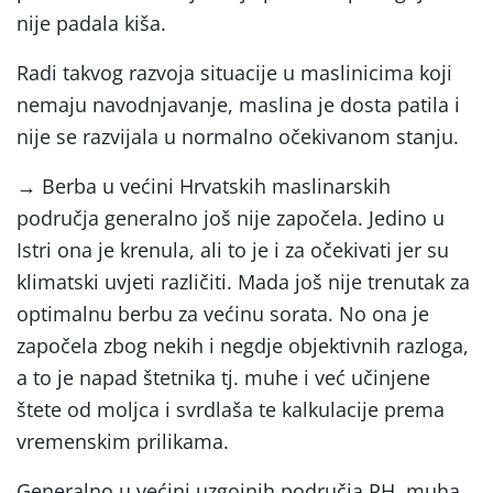
nije padala kiša.
Radi takvog razvoja situacije u maslinicima koji
nemaju navodnjavanje, maslina je dosta patila i
nije se razvijala u normalno očekivanom stanju.
→ Berba u većini Hrvatskih maslinarskih
područja generalno još nije započela. Jedino u
Istri ona je krenula, ali to je i za očekivati jer su
klimatski uvjeti različiti. Mada još nije trenutak za
optimalnu berbu za većinu sorata. No ona je
započela zbog nekih i negdje objektivnih razloga,
a to je napad štetnika tj. muhe i već učinjene
štete od moljca i svrdlaša te kalkulacije prema
vremenskim prilikama.
Generalno u većini uzgojnih područja RH, muha