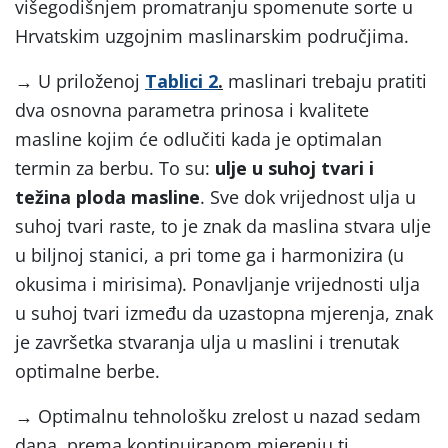
višegodišnjem promatranju spomenute sorte u
Hrvatskim uzgojnim maslinarskim područjima.
→ U priloženoj
Tablici 2
.
maslinari trebaju pratiti
dva osnovna parametra prinosa i kvalitete
masline kojim će odlučiti kada je optimalan
termin za berbu. To su:
ulje u suhoj tvari i
težina ploda masline
. Sve dok vrijednost ulja u
suhoj tvari raste, to je znak da maslina stvara ulje
u biljnoj stanici, a pri tome ga i harmonizira (u
okusima i mirisima). Ponavljanje vrijednosti ulja
u suhoj tvari između da uzastopna mjerenja, znak
je završetka stvaranja ulja u maslini i trenutak
optimalne berbe.
→ Optimalnu tehnološku zrelost u nazad sedam
dana, prema kontinuiranom mjerenju tj.