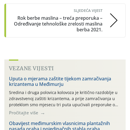
SLJEDEĆA VIJEST
Rok berbe maslina – treća preporuka –
Određivanje tehnološke zrelosti maslina
berba 2021.
VEZANE VIJESTI
Uputa o mjerama zaštite tijekom zamračivanja
krizantema u Međimurju
Sredina i druga polovica kolovoza je kritično razdoblje u
zdravstvenoj zaštiti krizantema, a prije zamračivanja u
proteklom smo mjesecu tri puta upućivali preporuke o
preventivnim mjerama zaštite krizantema od najčešćih
Pročitajte više
uzročnika bolesti, štetnika i fito-fagnih grinja (23.7., 14.7.,
06.7.)! Na početku ovog mjeseca je zabilježeno je
Obavijest međimurskim vlasnicima plantažnih
nasada oraha i pojedinačnih stabla oraha
povijesno i ekstremno vruće meteorološko razdoblje, uz