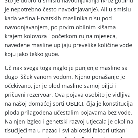
Što je dobro u smislu navodnjavanja (kroz godinu
je nepotrebno često navodnjavanje). Ali u smislu
kada većina Hrvatskih maslinika nisu pod
navodnjavanjem, po prvim obilnim kišama
krajem kolovoza i početkom rujna mjeseca,
navedene masline upijaju prevelike količine vode
koju jako teško gube.
Učinak svega toga naglo je punjenje masline sa
dugo iščekivanom vodom. Njeno ponašanje je
očekivano, jer je plod masline samoj biljci i
pričuvni rezervoar. Ova pojava osobito je vidljiva
na našoj domaćoj sorti OBLICI, čija je konstitucija
ploda prilagođena učestalim pojavama bez vode.
Na njen izgled i genetski razvoj utjecala je okolina
tisućljećima u nazad i svi abiotski faktori utkani