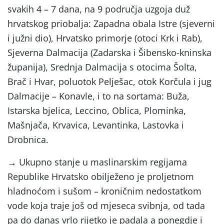
svakih 4 – 7 dana, na 9 područja uzgoja duž
hrvatskog priobalja: Zapadna obala Istre (sjeverni
i južni dio), Hrvatsko primorje (otoci Krk i Rab),
Sjeverna Dalmacija (Zadarska i Šibensko-kninska
županija), Srednja Dalmacija s otocima Šolta,
Brač i Hvar, poluotok Pelješac, otok Korčula i jug
Dalmacije – Konavle, i to na sortama: Buža,
Istarska bjelica, Leccino, Oblica, Plominka,
Mašnjača, Krvavica, Levantinka, Lastovka i
Drobnica.
→ Ukupno stanje u maslinarskim regijama
Republike Hrvatsko obilježeno je proljetnom
hladnoćom i sušom – kroničnim nedostatkom
vode koja traje još od mjeseca svibnja, od tada
pa do danas vrlo rijetko je padala a ponegdje i