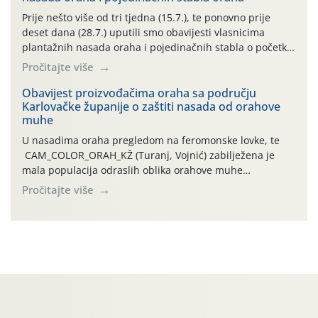
najviše temperature […]
Prije nešto više od tri tjedna (15.7.), te ponovno prije
deset dana (28.7.) uputili smo obavijesti vlasnicima
plantažnih nasada oraha i pojedinačnih stabla o početku
leta i ovogodišnjoj potrebi usmjerenog suzbijanja
Pročitajte više
orahove muhe (Rhagoletis completa)! Već dvanaest dana
traje drugi ovogodišnji “toplinski udar”, koji naročito
Obavijest proizvođačima oraha sa području
Karlovačke županije o zaštiti nasada od orahove
izražen zadnja šest dana (31.7.-05.8.), jer najviše
muhe
temperature zraka svakodnevno […]
U nasadima oraha pregledom na feromonske lovke, te
CAM_COLOR_ORAH_KŽ (Turanj, Vojnić) zabilježena je
mala populacija odraslih oblika orahove muhe
(Rhagoletis completa). Niska brojnost može se objasniti
Pročitajte više
činjenicom da je riječ o mladim nasadima s vrlo malim
urodom, što je povezano i s manjim brojem prezimjelih
jedinki. U starijim nasadima, na žutim ljepljivim Rebell
pločama s […]