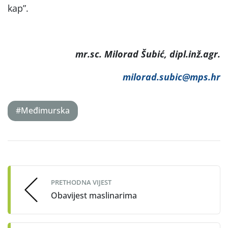
kap”.
mr.sc. Milorad Šubić, dipl.inž.agr.
milorad.subic@mps.hr
#Međimurska
Post
navigation
PRETHODNA VIJEST
Obavijest maslinarima