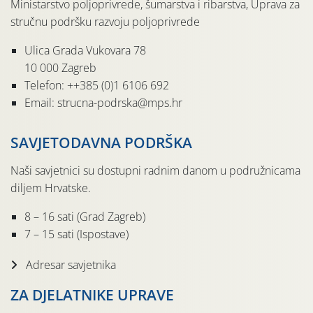
Ministarstvo poljoprivrede, šumarstva i ribarstva, Uprava za
stručnu podršku razvoju poljoprivrede
Ulica Grada Vukovara 78
10 000 Zagreb
Telefon: ++385 (0)1 6106 692
Email: strucna-podrska@mps.hr
SAVJETODAVNA PODRŠKA
Naši savjetnici su dostupni radnim danom u podružnicama
diljem Hrvatske.
8 – 16 sati (Grad Zagreb)
7 – 15 sati (Ispostave)
Adresar savjetnika
ZA DJELATNIKE UPRAVE