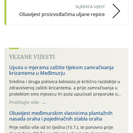
SLJEDEĆA VIJEST
Obavijest proizvođačima uljane repice
VEZANE VIJESTI
Uputa o mjerama zaštite tijekom zamračivanja
krizantema u Međimurju
Sredina i druga polovica kolovoza je kritično razdoblje u
zdravstvenoj zaštiti krizantema, a prije zamračivanja u
proteklom smo mjesecu tri puta upućivali preporuke o
preventivnim mjerama zaštite krizantema od najčešćih
Pročitajte više
uzročnika bolesti, štetnika i fito-fagnih grinja (23.7., 14.7.,
06.7.)! Na početku ovog mjeseca je zabilježeno je
Obavijest međimurskim vlasnicima plantažnih
nasada oraha i pojedinačnih stabla oraha
povijesno i ekstremno vruće meteorološko razdoblje, uz
najviše temperature […]
Prije nešto više od tri tjedna (15.7.), te ponovno prije