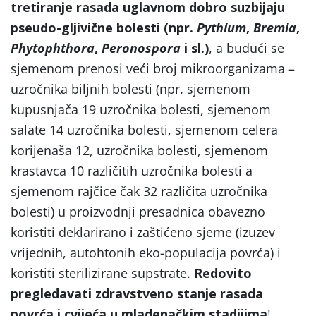
tretiranje rasada uglavnom dobro suzbijaju
pseudo-gljivične bolesti (npr.
Pythium
,
Bremia
,
Phytophthora
,
Peronospora
i sl.)
, a budući se
sjemenom prenosi veći broj mikroorganizama –
uzročnika biljnih bolesti (npr. sjemenom
kupusnjača 19 uzročnika bolesti, sjemenom
salate 14 uzročnika bolesti, sjemenom celera
korijenaša 12, uzročnika bolesti, sjemenom
krastavca 10 različitih uzročnika bolesti a
sjemenom rajčice čak 32 različita uzročnika
bolesti) u proizvodnji presadnica obavezno
koristiti deklarirano i zaštićeno sjeme (izuzev
vrijednih, autohtonih eko-populacija povrća) i
koristiti sterilizirane supstrate.
Redovito
pregledavati zdravstveno stanje rasada
povrća i cvijeća u mladenačkim stadijima
!