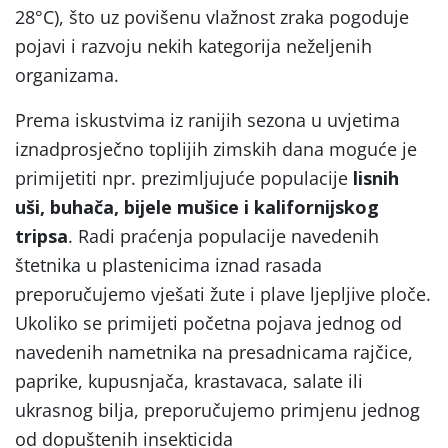
28°C), što uz povišenu vlažnost zraka pogoduje
pojavi i razvoju nekih kategorija neželjenih
organizama.
Prema iskustvima iz ranijih sezona u uvjetima
iznadprosječno toplijih zimskih dana moguće je
primijetiti npr. prezimljujuće populacije
lisnih
uši, buhača, bijele mušice i kalifornijskog
tripsa
. Radi praćenja populacije navedenih
štetnika u plastenicima iznad rasada
preporučujemo vješati žute i plave ljepljive ploče.
Ukoliko se primijeti početna pojava jednog od
navedenih nametnika na presadnicama rajčice,
paprike, kupusnjača, krastavaca, salate ili
ukrasnog bilja, preporučujemo primjenu jednog
od dopuštenih insekticida