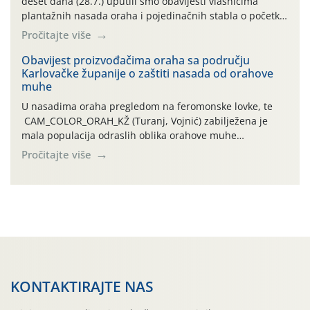
deset dana (28.7.) uputili smo obavijesti vlasnicima
plantažnih nasada oraha i pojedinačnih stabla o početku
leta i ovogodišnjoj potrebi usmjerenog suzbijanja
Pročitajte više
orahove muhe (Rhagoletis completa)! Već dvanaest dana
traje drugi ovogodišnji “toplinski udar”, koji naročito
Obavijest proizvođačima oraha sa području
Karlovačke županije o zaštiti nasada od orahove
izražen zadnja šest dana (31.7.-05.8.), jer najviše
muhe
temperature zraka svakodnevno […]
U nasadima oraha pregledom na feromonske lovke, te
CAM_COLOR_ORAH_KŽ (Turanj, Vojnić) zabilježena je
mala populacija odraslih oblika orahove muhe
(Rhagoletis completa). Niska brojnost može se objasniti
Pročitajte više
činjenicom da je riječ o mladim nasadima s vrlo malim
urodom, što je povezano i s manjim brojem prezimjelih
jedinki. U starijim nasadima, na žutim ljepljivim Rebell
pločama s […]
KONTAKTIRAJTE NAS