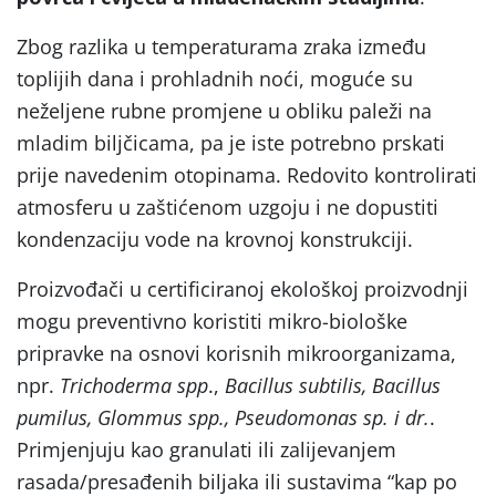
Zbog razlika u temperaturama zraka između
toplijih dana i prohladnih noći, moguće su
neželjene rubne promjene u obliku paleži na
mladim biljčicama, pa je iste potrebno prskati
prije navedenim otopinama. Redovito kontrolirati
atmosferu u zaštićenom uzgoju i ne dopustiti
kondenzaciju vode na krovnoj konstrukciji.
Proizvođači u certificiranoj ekološkoj proizvodnji
mogu preventivno koristiti mikro-biološke
pripravke na osnovi korisnih mikroorganizama,
npr.
Trichoderma
spp
.,
Bacillus subtilis, Bacillus
pumilus, Glommus spp., Pseudomonas sp. i dr.
.
Primjenjuju kao granulati ili zalijevanjem
rasada/presađenih biljaka ili sustavima “kap po