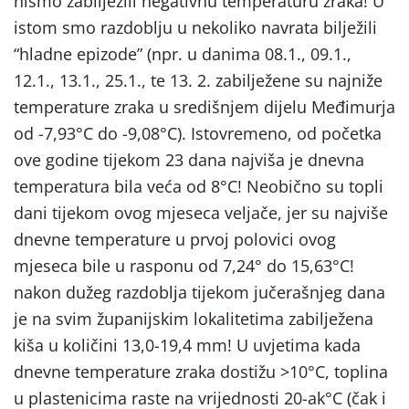
nismo zabilježili negativnu temperaturu zraka! U
istom smo razdoblju u nekoliko navrata bilježili
“hladne epizode” (npr. u danima 08.1., 09.1.,
12.1., 13.1., 25.1., te 13. 2. zabilježene su najniže
temperature zraka u središnjem dijelu Međimurja
od -7,93°C do -9,08°C). Istovremeno, od početka
ove godine tijekom 23 dana najviša je dnevna
temperatura bila veća od 8°C! Neobično su topli
dani tijekom ovog mjeseca veljače, jer su najviše
dnevne temperature u prvoj polovici ovog
mjeseca bile u rasponu od 7,24° do 15,63°C!
nakon dužeg razdoblja tijekom jučerašnjeg dana
je na svim županijskim lokalitetima zabilježena
kiša u količini 13,0-19,4 mm! U uvjetima kada
dnevne temperature zraka dostižu >10°C, toplina
u plastenicima raste na vrijednosti 20-ak°C (čak i