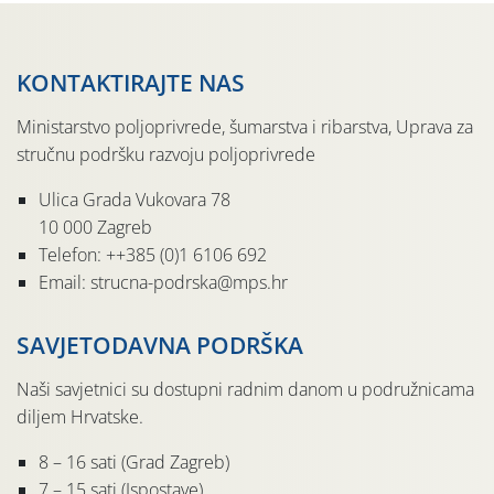
KONTAKTIRAJTE NAS
Ministarstvo poljoprivrede, šumarstva i ribarstva, Uprava za
stručnu podršku razvoju poljoprivrede
Ulica Grada Vukovara 78
10 000 Zagreb
Telefon: ++385 (0)1 6106 692
Email: strucna-podrska@mps.hr
SAVJETODAVNA PODRŠKA
Naši savjetnici su dostupni radnim danom u podružnicama
diljem Hrvatske.
8 – 16 sati (Grad Zagreb)
7 – 15 sati (Ispostave)