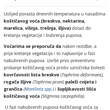
Uslijed porasta dnevnih temperatura u nasadima
koštičavog voća (breskva, nektarina,
marelica, višnja, trešnja, šljiva)
dolazi do
kretanja vegetacije i bubrenja pupova
.
Voćarima se preporuča da
nakon rezidbe, a
prije kretanje vegetacije i to najkasnije u fazi
nabubrenih pupova izvrše prvo preventivno
prskanje koštičavog voća protiv uzročnika bolesti
kovrčavosti lista breskve
(
Taphrina deformans),
rogača šljive
(Taphrina pruni)
paleži cvijeta i
grančica
(
Monilinia spp
.
) i
šupljikavosti lišća
koštičavog voća
(Stigmina carpophilla).
U fazi nabubrenih pupova koštičavog voća za