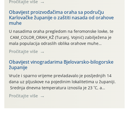
Pročitajte više
orahove muhe (Rhagoletis completa)! Već dvanaest dana
traje drugi ovogodišnji “toplinski udar”, koji naročito
Obavijest proizvođačima oraha sa području
Karlovačke županije o zaštiti nasada od orahove
izražen zadnja šest dana (31.7.-05.8.), jer najviše
muhe
temperature zraka svakodnevno […]
U nasadima oraha pregledom na feromonske lovke, te
CAM_COLOR_ORAH_KŽ (Turanj, Vojnić) zabilježena je
mala populacija odraslih oblika orahove muhe
(Rhagoletis completa). Niska brojnost može se objasniti
Pročitajte više
činjenicom da je riječ o mladim nasadima s vrlo malim
urodom, što je povezano i s manjim brojem prezimjelih
Obavijest vinogradarima Bjelovarsko-bilogorske
županije
jedinki. U starijim nasadima, na žutim ljepljivim Rebell
pločama s […]
Vruće i sparno vrijeme prevladavalo je posljednjih 14
dana uz pljuskove na pojedinim lokalitetima u županiji.
Srednja dnevna temperatura iznosila je 23 ˚C, a
maksimalne su posljednjih dana dosezale do 35 ˚C.
Pročitajte više
Simptome plamenjače vinove loze (Plasmoparas
viticola) vidljivi su na zapercima i vršnom mladom lišću.
Kako bi i dalje održali zdravu lisnu masu u zaštiti je
moguće […]