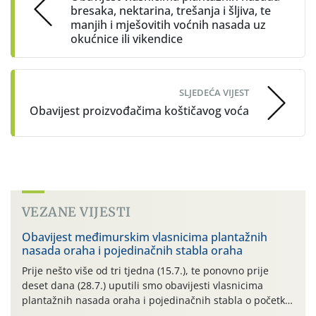
bresaka, nektarina, trešanja i šljiva, te
manjih i mješovitih voćnih nasada uz
okućnice ili vikendice
SLJEDEĆA VIJEST
Obavijest proizvođačima koštičavog voća
VEZANE VIJESTI
Obavijest međimurskim vlasnicima plantažnih
nasada oraha i pojedinačnih stabla oraha
Prije nešto više od tri tjedna (15.7.), te ponovno prije
deset dana (28.7.) uputili smo obavijesti vlasnicima
plantažnih nasada oraha i pojedinačnih stabla o početku
leta i ovogodišnjoj potrebi usmjerenog suzbijanja