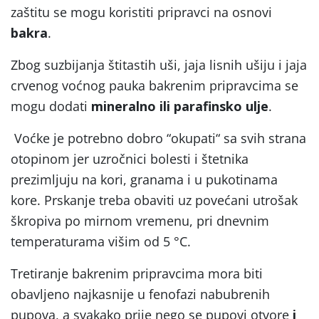
zaštitu se mogu koristiti pripravci na osnovi
bakra
.
Zbog suzbijanja štitastih uši, jaja lisnih ušiju i jaja
crvenog voćnog pauka bakrenim pripravcima se
mogu dodati
mineralno ili parafinsko ulje
.
Voćke je potrebno dobro “okupati“ sa svih strana
otopinom jer uzročnici bolesti i štetnika
prezimljuju na kori, granama i u pukotinama
kore. Prskanje treba obaviti uz povećani utrošak
škropiva po mirnom vremenu, pri dnevnim
temperaturama višim od 5 °C.
Tretiranje bakrenim pripravcima mora biti
obavljeno najkasnije u fenofazi nabubrenih
pupova, a svakako prije nego se pupovi otvore
i