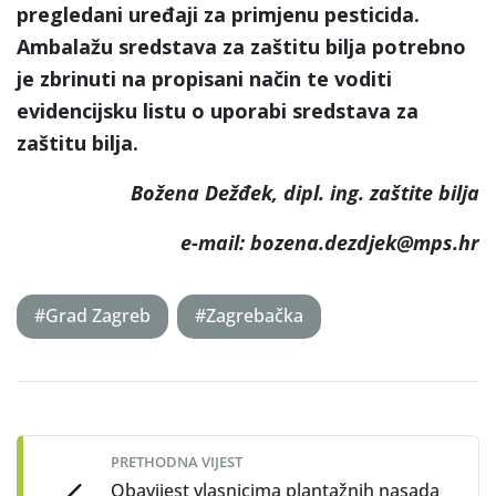
pregledani uređaji za primjenu pesticida.
Ambalažu sredstava za zaštitu bilja potrebno
je zbrinuti na propisani način te voditi
evidencijsku listu o uporabi sredstava za
zaštitu bilja.
Božena Dežđek, dipl. ing. zaštite bilja
e-mail: bozena.dezdjek@mps.hr
#Grad Zagreb
#Zagrebačka
Post
navigation
PRETHODNA VIJEST
Obavijest vlasnicima plantažnih nasada