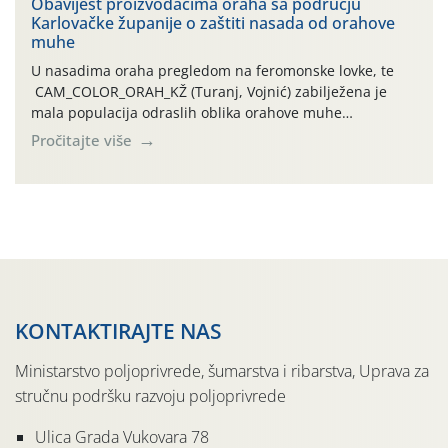
traje drugi ovogodišnji “toplinski udar”, koji naročito
Obavijest proizvođačima oraha sa području
Karlovačke županije o zaštiti nasada od orahove
izražen zadnja šest dana (31.7.-05.8.), jer najviše
muhe
temperature zraka svakodnevno […]
U nasadima oraha pregledom na feromonske lovke, te
CAM_COLOR_ORAH_KŽ (Turanj, Vojnić) zabilježena je
mala populacija odraslih oblika orahove muhe
(Rhagoletis completa). Niska brojnost može se objasniti
Pročitajte više
činjenicom da je riječ o mladim nasadima s vrlo malim
urodom, što je povezano i s manjim brojem prezimjelih
jedinki. U starijim nasadima, na žutim ljepljivim Rebell
pločama s […]
KONTAKTIRAJTE NAS
Ministarstvo poljoprivrede, šumarstva i ribarstva, Uprava za
stručnu podršku razvoju poljoprivrede
Ulica Grada Vukovara 78