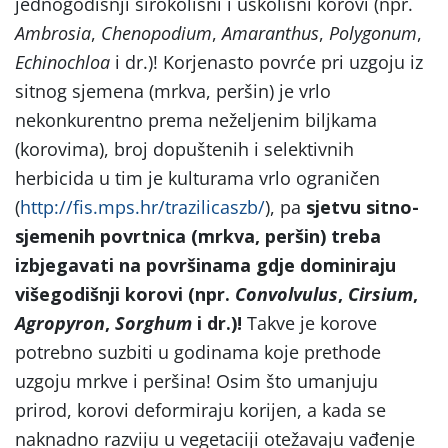
jednogodišnji širokolisni i uskolisni korovi (npr.
Ambrosia
,
Chenopodium
,
Amaranthus
,
Polygonum
,
Echinochloa
i dr.)! Korjenasto povrće pri uzgoju iz
sitnog sjemena (mrkva, peršin) je vrlo
nekonkurentno prema neželjenim biljkama
(korovima), broj dopuštenih i selektivnih
herbicida u tim je kulturama vrlo ograničen
(
http://fis.mps.hr/trazilicaszb/
), pa
sjetvu sitno-
sjemenih povrtnica (mrkva, peršin) treba
izbjegavati na površinama gdje dominiraju
višegodišnji korovi (npr.
Convolvulus
,
Cirsium
,
Agropyron
,
Sorghum
i dr.)!
Takve je korove
potrebno suzbiti u godinama koje prethode
uzgoju mrkve i peršina! Osim što umanjuju
prirod, korovi deformiraju korijen, a kada se
naknadno razviju u vegetaciji otežavaju vađenje