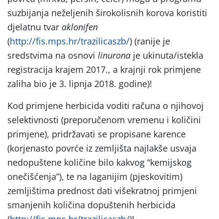
suzbijanja neželjenih širokolisnih korova koristiti
djelatnu tvar
aklonifen
(
http://fis.mps.hr/trazilicaszb/
) (ranije je
sredstvima na osnovi
linurona
je ukinuta/istekla
registracija krajem 2017., a krajnji rok primjene
zaliha bio je 3. lipnja 2018. godine)!
Kod primjene herbicida voditi računa o njihovoj
selektivnosti (preporučenom vremenu i količini
primjene), pridržavati se propisane karence
(korjenasto povrće iz zemljišta najlakše usvaja
nedopuštene količine bilo kakvog “kemijskog
onečišćenja”), te na laganijim (pjeskovitim)
zemljištima prednost dati višekratnoj primjeni
smanjenih količina dopuštenih herbicida
(
http://fis.mps.hr/trazilicaszb/
)!