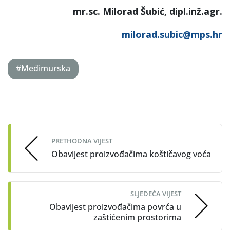
mr.sc. Milorad Šubić, dipl.inž.agr.
milorad.subic@mps.hr
#Međimurska
Post
navigation
PRETHODNA VIJEST
Obavijest proizvođačima koštičavog voća
SLJEDEĆA VIJEST
Obavijest proizvođačima povrća u
zaštićenim prostorima