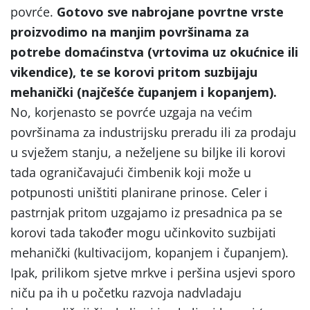
povrće.
Gotovo sve nabrojane povrtne vrste
proizvodimo na manjim površinama za
potrebe domaćinstva (vrtovima uz okućnice ili
vikendice), te se korovi pritom suzbijaju
mehanički (najčešće čupanjem i kopanjem).
No, korjenasto se povrće uzgaja na većim
površinama za industrijsku preradu ili za prodaju
u svježem stanju, a neželjene su biljke ili korovi
tada ograničavajući čimbenik koji može u
potpunosti uništiti planirane prinose. Celer i
pastrnjak pritom uzgajamo iz presadnica pa se
korovi tada također mogu učinkovito suzbijati
mehanički (kultivacijom, kopanjem i čupanjem).
Ipak, prilikom sjetve mrkve i peršina usjevi sporo
niču pa ih u početku razvoja nadvladaju