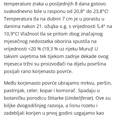
temperature zraka u posljednjih 8 dana gotovo
svakodnevno bile u rasponu od 20,8° do 23,8°C!
Temperatura tla na dubini 7 cm je u porastu u
danima nakon 21. ožujka o.g. s vrijednosti 5,4° na
10,9°C! Vlažnost tla se pritom zbog značajnog
mjesečnog nedostatka oborina spustila na
vrijednosti <20 % (19,3 % uz rijeku Muru)! U
takvim uvjetima tek tijekom zadnje dekade ovog
mjeseca tržni su proizvođači na dijelu površina
posijali rano korjenasto povrće.
Među korjenasto povrće ubrajamo mrkvu, peršin,
pastrnjak, celer, kopar i komorač. Spadaju u
botaničku porodicu štitarke (
Umbeliferae
). Ove su
biljke dvogodišnjeg razvoja, a lisnu rozetu i
zadebljali korijen u prvoj godini uzgajamo kao