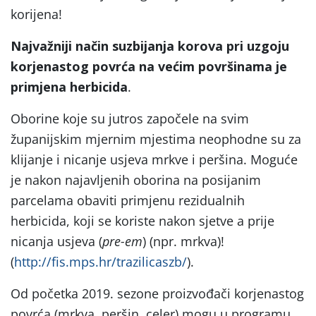
korijena!
Najvažniji način suzbijanja korova pri uzgoju
korjenastog povrća na većim površinama je
primjena herbicida
.
Oborine koje su jutros započele na svim
županijskim mjernim mjestima neophodne su za
klijanje i nicanje usjeva mrkve i peršina. Moguće
je nakon najavljenih oborina na posijanim
parcelama obaviti primjenu rezidualnih
herbicida, koji se koriste nakon sjetve a prije
nicanja usjeva (
pre-em
) (npr. mrkva)!
(
http://fis.mps.hr/trazilicaszb/
).
Od početka 2019. sezone proizvođači korjenastog
povrća (mrkva, peršin, celer) mogu u programu