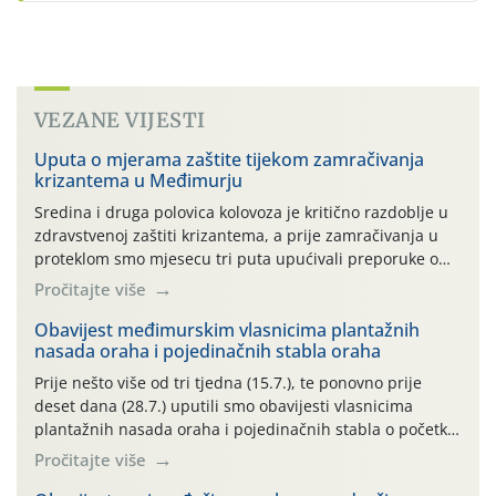
VEZANE VIJESTI
Uputa o mjerama zaštite tijekom zamračivanja
krizantema u Međimurju
Sredina i druga polovica kolovoza je kritično razdoblje u
zdravstvenoj zaštiti krizantema, a prije zamračivanja u
proteklom smo mjesecu tri puta upućivali preporuke o
preventivnim mjerama zaštite krizantema od najčešćih
Pročitajte više
uzročnika bolesti, štetnika i fito-fagnih grinja (23.7., 14.7.,
06.7.)! Na početku ovog mjeseca je zabilježeno je
Obavijest međimurskim vlasnicima plantažnih
nasada oraha i pojedinačnih stabla oraha
povijesno i ekstremno vruće meteorološko razdoblje, uz
najviše temperature […]
Prije nešto više od tri tjedna (15.7.), te ponovno prije
deset dana (28.7.) uputili smo obavijesti vlasnicima
plantažnih nasada oraha i pojedinačnih stabla o početku
leta i ovogodišnjoj potrebi usmjerenog suzbijanja
Pročitajte više
orahove muhe (Rhagoletis completa)! Već dvanaest dana