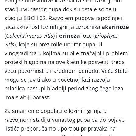
Ranije sorte vinove loze nalazi se u razvojnom
stadiju vunastog pupa dok su ostale sorte u
stadiju BBCH 02. Razvojem pupova započinje i
jača aktivnost lozinih grinja uzročnika
akarinoze
(
Calepitrimerus vitis
) i
erinoza
loze (
Eriophyes
vitis
), koje su prezimile unutar pupa. U
vinogradima u kojima su bile značajniji problem
proteklih godina na ove štetnike posvetiti treba
veću pozornost u narednom periodu. Veće štete
mogu se javiti ako u početnoj fazi razvoja
mladica nastupi hladniji period zbog čega loza
ima slabiji porast.
Za smanjenje populacije lozinih grinja u
razvojnom stadiju vunastog pupa pa do pojave
listića preporučamo uporabu pripravaka na