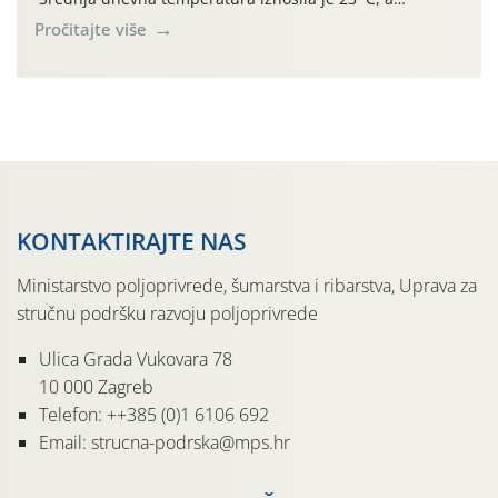
maksimalne su posljednjih dana dosezale do 35 ˚C.
Pročitajte više
Simptome plamenjače vinove loze (Plasmoparas
viticola) vidljivi su na zapercima i vršnom mladom lišću.
Kako bi i dalje održali zdravu lisnu masu u zaštiti je
moguće […]
KONTAKTIRAJTE NAS
Ministarstvo poljoprivrede, šumarstva i ribarstva, Uprava za
stručnu podršku razvoju poljoprivrede
Ulica Grada Vukovara 78
10 000 Zagreb
Telefon: ++385 (0)1 6106 692
Email: strucna-podrska@mps.hr