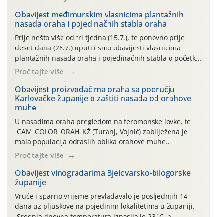
Obavijest međimurskim vlasnicima plantažnih
nasada oraha i pojedinačnih stabla oraha
Prije nešto više od tri tjedna (15.7.), te ponovno prije
deset dana (28.7.) uputili smo obavijesti vlasnicima
plantažnih nasada oraha i pojedinačnih stabla o početku
leta i ovogodišnjoj potrebi usmjerenog suzbijanja
Pročitajte više
orahove muhe (Rhagoletis completa)! Već dvanaest dana
traje drugi ovogodišnji “toplinski udar”, koji naročito
Obavijest proizvođačima oraha sa području
Karlovačke županije o zaštiti nasada od orahove
izražen zadnja šest dana (31.7.-05.8.), jer najviše
muhe
temperature zraka svakodnevno […]
U nasadima oraha pregledom na feromonske lovke, te
CAM_COLOR_ORAH_KŽ (Turanj, Vojnić) zabilježena je
mala populacija odraslih oblika orahove muhe
(Rhagoletis completa). Niska brojnost može se objasniti
Pročitajte više
činjenicom da je riječ o mladim nasadima s vrlo malim
urodom, što je povezano i s manjim brojem prezimjelih
Obavijest vinogradarima Bjelovarsko-bilogorske
županije
jedinki. U starijim nasadima, na žutim ljepljivim Rebell
pločama s […]
Vruće i sparno vrijeme prevladavalo je posljednjih 14
dana uz pljuskove na pojedinim lokalitetima u županiji.
Srednja dnevna temperatura iznosila je 23 ˚C, a