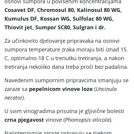
osnovi sumpora u povišenim koncentracijama
Cosavet DF, Chromosul 80, Kalinosul 80 WG,
Kumulus DF, Kossan WG, Sulfolac 80 WG,
Thiovit jet, Sumpor SC80, Sulgran i dr.
Za učinkovito djelovanje pripravaka na osnovi
sumpora temperature zraka moraju biti iznad 15
C, optimalno 18 C u trenutku tretiranja, a nakon
tretiranja nekoliko dana treba proći bez padalina.
Navedenim sumpornim pripravcima smanjuju se
zaraze sa
pepelnicom
vinove loze
(
Uncinula
necator).
U svim vinogradima prisutna je gljivične bolesti
crna pjegavost
vinove (
Phomopsis viticola
).
Najintenzivnije zaraze ostvaruju se tijekom