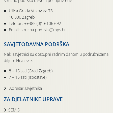
stručnu podršku razvoju poljoprivrede
Ulica Grada Vukovara 78
10 000 Zagreb
Telefon: ++385 (0)1 6106 692
Email: strucna-podrska@mps.hr
SAVJETODAVNA PODRŠKA
Naši savjetnici su dostupni radnim danom u podružnicama
diljem Hrvatske.
8 – 16 sati (Grad Zagreb)
7 – 15 sati (Ispostave)
Adresar savjetnika
ZA DJELATNIKE UPRAVE
SEMIS