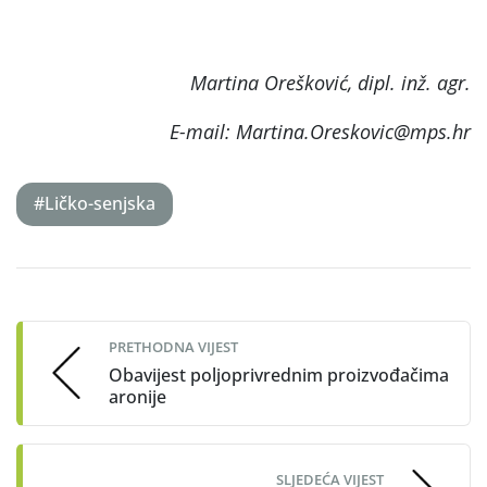
Martina Orešković, dipl. inž. agr.
E-mail: Martina.Oreskovic@mps.hr
#Ličko-senjska
Post
navigation
PRETHODNA VIJEST
Obavijest poljoprivrednim proizvođačima
aronije
SLJEDEĆA VIJEST