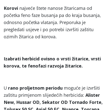
Korovi
najveće štete nanose žitaricama od
početka feno faze busanja pa do kraja busanja,
odnosno početka vlatanja. Preporuka je
pregledati usjeve i po potrebi izvršiti zaštitu
ozimih žitarica od korova.
Izabrati herbicid ovisno o vrsti žitarice, vrsti
korova, te fenofazi razvoja žitarice.
U
rano proljetnom periodu
moguće je izvršiti
zaštitu primjenom slijedećih herbicida:
Alister
New, Hussar OD, Sekator OD Tornado Forte,
Tolurex 50 SC, Axial 50 EC, Nuance, Toscana,