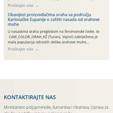
leta i ovogodišnjoj potrebi usmjerenog suzbijanja
Pročitajte više
orahove muhe (Rhagoletis completa)! Već dvanaest dana
traje drugi ovogodišnji “toplinski udar”, koji naročito
Obavijest proizvođačima oraha sa području
Karlovačke županije o zaštiti nasada od orahove
izražen zadnja šest dana (31.7.-05.8.), jer najviše
muhe
temperature zraka svakodnevno […]
U nasadima oraha pregledom na feromonske lovke, te
CAM_COLOR_ORAH_KŽ (Turanj, Vojnić) zabilježena je
mala populacija odraslih oblika orahove muhe
(Rhagoletis completa). Niska brojnost može se objasniti
Pročitajte više
činjenicom da je riječ o mladim nasadima s vrlo malim
urodom, što je povezano i s manjim brojem prezimjelih
jedinki. U starijim nasadima, na žutim ljepljivim Rebell
pločama s […]
KONTAKTIRAJTE NAS
Ministarstvo poljoprivrede, šumarstva i ribarstva, Uprava za