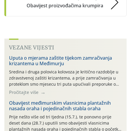
Obavijest proizvođačima krumpira
VEZANE VIJESTI
Uputa o mjerama zaštite tijekom zamračivanja
krizantema u Međimurju
Sredina i druga polovica kolovoza je kritično razdoblje u
zdravstvenoj zaštiti krizantema, a prije zamračivanja u
proteklom smo mjesecu tri puta upućivali preporuke o
preventivnim mjerama zaštite krizantema od najčešćih
Pročitajte više
uzročnika bolesti, štetnika i fito-fagnih grinja (23.7., 14.7.,
06.7.)! Na početku ovog mjeseca je zabilježeno je
Obavijest međimurskim vlasnicima plantažnih
nasada oraha i pojedinačnih stabla oraha
povijesno i ekstremno vruće meteorološko razdoblje, uz
najviše temperature […]
Prije nešto više od tri tjedna (15.7.), te ponovno prije
deset dana (28.7.) uputili smo obavijesti vlasnicima
plantažnih nasada oraha i pojedinačnih stabla o početku