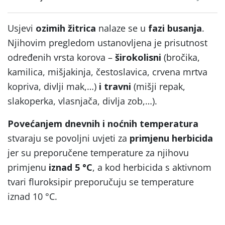
Usjevi
ozimih žitrica
nalaze se u
fazi busanja
.
Njihovim pregledom ustanovljena je prisutnost
određenih vrsta korova –
širokolisni
(bročika,
kamilica, mišjakinja, čestoslavica, crvena mrtva
kopriva, divlji mak,…)
i travni
(mišji repak,
slakoperka, vlasnjača, divlja zob,…).
Povećanjem dnevnih i noćnih temperatura
stvaraju se povoljni uvjeti za
primjenu herbicida
jer su preporučene temperature za njihovu
primjenu
iznad 5 °C
, a kod herbicida s aktivnom
tvari fluroksipir preporučuju se temperature
iznad 10 °C.