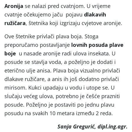
Aronija
se nalazi pred cvatnjom. U vrijeme
cvatnje očekujemo jaču pojavu
dlakavih
ružičara
, štetnika koji izgrizaju cvjetove aronije.
Ove štetnike privlači plava boja. Stoga
preporučamo postavljanje
lovnih posuda plave
boje
u nasade aronije radi ulova insekata. U
posude se stavlja voda, a poželjno je dodati i
eterično ulje anisa. Plava boja vizualno privlači
dlakave ružičare, a anis ih još dodatno privlači
mirisom. Kukci upadaju u vodu i utope se. U
slučaju većeg ulova, potrebno je češće prazniti
posude. Poželjno je postaviti po jednu plavu
posudu na svakih 10 metara između 2 reda.
Sanja Gregurić, dipl.ing.agr.