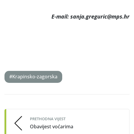
E-mail: sanja.greguric@mps.hr
#Krapinsko-zagorska
Post
navigation
PRETHODNA VIJEST
Obavijest voćarima