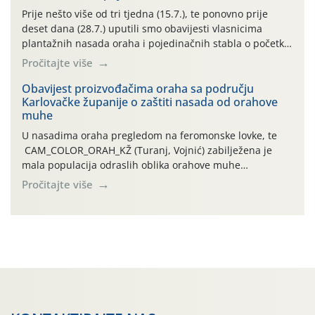
najviše temperature […]
Prije nešto više od tri tjedna (15.7.), te ponovno prije
deset dana (28.7.) uputili smo obavijesti vlasnicima
plantažnih nasada oraha i pojedinačnih stabla o početku
leta i ovogodišnjoj potrebi usmjerenog suzbijanja
Pročitajte više
orahove muhe (Rhagoletis completa)! Već dvanaest dana
traje drugi ovogodišnji “toplinski udar”, koji naročito
Obavijest proizvođačima oraha sa području
Karlovačke županije o zaštiti nasada od orahove
izražen zadnja šest dana (31.7.-05.8.), jer najviše
muhe
temperature zraka svakodnevno […]
U nasadima oraha pregledom na feromonske lovke, te
CAM_COLOR_ORAH_KŽ (Turanj, Vojnić) zabilježena je
mala populacija odraslih oblika orahove muhe
(Rhagoletis completa). Niska brojnost može se objasniti
Pročitajte više
činjenicom da je riječ o mladim nasadima s vrlo malim
urodom, što je povezano i s manjim brojem prezimjelih
jedinki. U starijim nasadima, na žutim ljepljivim Rebell
pločama s […]