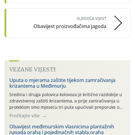
SLJEDEĆA VIJEST
Obavijest proizvođačima jagoda
VEZANE VIJESTI
Uputa o mjerama zaštite tijekom zamračivanja
krizantema u Međimurju
Sredina i druga polovica kolovoza je kritično razdoblje u
zdravstvenoj zaštiti krizantema, a prije zamračivanja u
proteklom smo mjesecu tri puta upućivali preporuke o
preventivnim mjerama zaštite krizantema od najčešćih
Pročitajte više
uzročnika bolesti, štetnika i fito-fagnih grinja (23.7., 14.7.,
06.7.)! Na početku ovog mjeseca je zabilježeno je
Obavijest međimurskim vlasnicima plantažnih
nasada oraha i pojedinačnih stabla oraha
povijesno i ekstremno vruće meteorološko razdoblje, uz