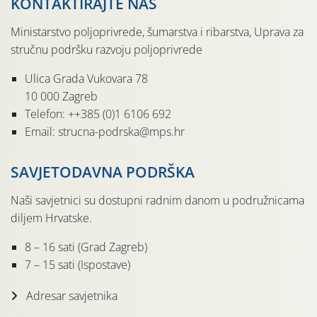
KONTAKTIRAJTE NAS
Ministarstvo poljoprivrede, šumarstva i ribarstva, Uprava za
stručnu podršku razvoju poljoprivrede
Ulica Grada Vukovara 78
10 000 Zagreb
Telefon: ++385 (0)1 6106 692
Email: strucna-podrska@mps.hr
SAVJETODAVNA PODRŠKA
Naši savjetnici su dostupni radnim danom u podružnicama
diljem Hrvatske.
8 – 16 sati (Grad Zagreb)
7 – 15 sati (Ispostave)
Adresar savjetnika