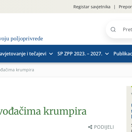
Registar savjetnika
Prepor
Pretraži
stranice
avjetovanje i tečajevi
SP ZPP 2023. – 2027.
Publikac
vođačima krumpira
zvođačima krumpira
PODIJELI