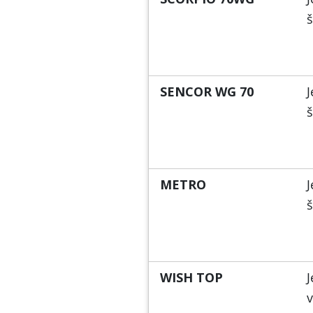
š
SENCOR WG 70
J
š
METRO
J
š
WISH TOP
J
v