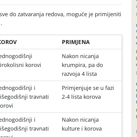
ve do zatvaranja redova, moguće je primijeniti
.
KOROV
PRIMJENA
ednogodišnji
Nakon nicanja
irokolisni korovi
krumpira, pa do
razvoja 4 lista
ednogodišnji i
Primjenjuje se u fazi
išegodišnji travnati
2-4 lista korova
orovi
ednogodišnji i
Nakon nicanja
išegodišnji travnati
kulture i korova