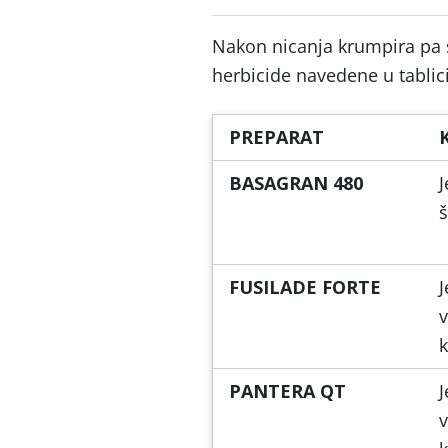
Nakon nicanja krumpira pa s
herbicide navedene u tablici
PREPARAT
BASAGRAN 480
J
š
FUSILADE FORTE
J
v
k
PANTERA QT
J
v