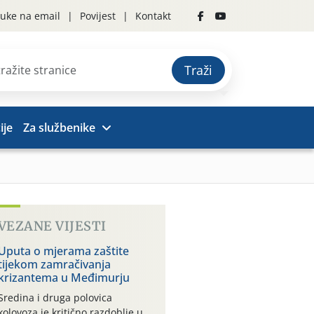
uke na email
Povijest
Kontakt
Traži
ije
Za službenike
VEZANE VIJESTI
Uputa o mjerama zaštite
tijekom zamračivanja
krizantema u Međimurju
Sredina i druga polovica
kolovoza je kritično razdoblje u