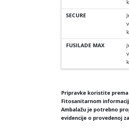
k
SECURE
J
v
k
FUSILADE MAX
J
v
k
Pripravke koristite prema
Fitosanitarnom informacijs
Ambalažu je potrebno pro
evidencije o provedenoj za