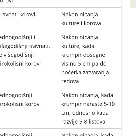
orovi
ravnati korovi
Nakon nicanja
kulture i korova
ednogodišnji i
Nakon nicanja
išegodišnji travnati,
kulture, kada
e višegodišnji
krumpir dosegne
irokolisni korovi
visinu 5 cm pa do
početka zatvaranja
redova
ednogodišnji
Nakon nicanja, kada
irokolisni korovi
krumpir naraste 5-10
cm, odnosno kada
razvije 5-8 listova
ednogodišnji
Nakon nicanja, kada