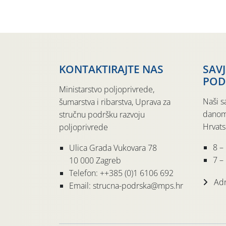
KONTAKTIRAJTE NAS
SAV
POD
Ministarstvo poljoprivrede,
Naši s
šumarstva i ribarstva, Uprava za
danom
stručnu podršku razvoju
Hrvats
poljoprivrede
8 –
Ulica Grada Vukovara 78
7 – 
10 000 Zagreb
Telefon: ++385 (0)1 6106 692
Adr
Email: strucna-podrska@mps.hr