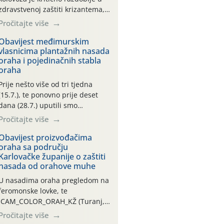
zdravstvenoj zaštiti krizantema,
a prije zamračivanja u proteklom
Pročitajte više
smo mjesecu tri puta upućivali
preporuke o preventivnim
Obavijest međimurskim
vlasnicima plantažnih nasada
mjerama zaštite krizantema od
oraha i pojedinačnih stabla
najčešćih uzročnika bolesti,
oraha
štetnika i fito-fagnih grinja (23.7.,
14.7., 06.7.)! Na početku ovog
Prije nešto više od tri tjedna
mjeseca je zabilježeno je
(15.7.), te ponovno prije deset
povijesno i ekstremno vruće
dana (28.7.) uputili smo
meteorološko razdoblje, uz
obavijesti vlasnicima plantažnih
Pročitajte više
najviše temperature […]
nasada oraha i pojedinačnih
stabla o početku leta i
Obavijest proizvođačima
oraha sa području
ovogodišnjoj potrebi usmjerenog
Karlovačke županije o zaštiti
suzbijanja orahove muhe
nasada od orahove muhe
(Rhagoletis completa)! Već
dvanaest dana traje drugi
U nasadima oraha pregledom na
ovogodišnji “toplinski udar”, koji
feromonske lovke, te
naročito izražen zadnja šest
CAM_COLOR_ORAH_KŽ (Turanj,
dana (31.7.-05.8.), jer najviše
Vojnić) zabilježena je mala
Pročitajte više
temperature zraka svakodnevno
populacija odraslih oblika