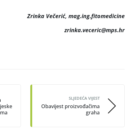
Zrinka Večerić, mag.ing.fitomedicine
zrinka.veceric@mps.hr
SLJEDEĆA VIJEST
a
ijeske
Obavijest proizvođačima
ama
graha