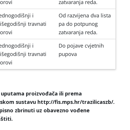
orovi
zatvaranja reda.
ednogodišnji i
Od razvijena dva lista
išegodišnji travnati
pa do potpunog
orovi
zatvaranja reda.
ednogodišnji i
Do pojave cvjetnih
išegodišnji travnati
pupova
orovi
 uputama proizvođača ili prema
kom sustavu http://fis.mps.hr/trazilicaszb/.
pisno zbrinuti uz obavezno vođene
štiti.