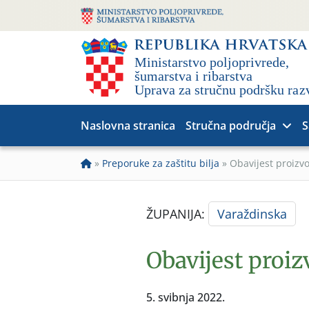
Naslovna stranica
Stručna područja
S
»
Preporuke za zaštitu bilja
»
Obavijest proiz
ŽUPANIJA:
Varaždinska
Obavijest proi
5. svibnja 2022.