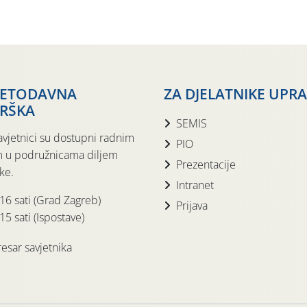
JETODAVNA
ZA DJELATNIKE UPR
RŠKA
SEMIS
avjetnici su dostupni radnim
PIO
 u podružnicama diljem
Prezentacije
ke.
Intranet
 16 sati (Grad Zagreb)
Prijava
15 sati (Ispostave)
esar savjetnika