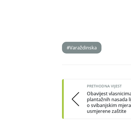
#Varaždinska
Post
navigation
PRETHODNA VIJEST
Obavijest vlasnicim
plantažnih nasada l
o svibanjskim mjer
usmjerene zaštite