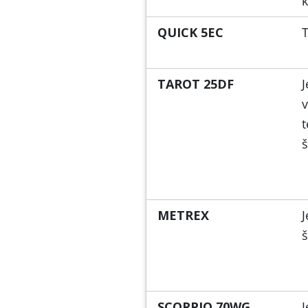
k
QUICK 5EC
T
TAROT 25DF
J
v
t
š
METREX
J
š
SCORPIO 70WG
J