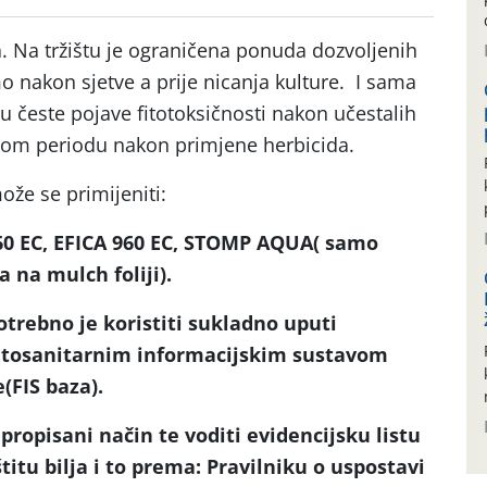
a. Na tržištu je ograničena ponuda dozvoljenih
nakon sjetve a prije nicanja kulture. I sama
 su česte pojave fitotoksičnosti nakon učestalih
om periodu nakon primjene herbicida.
ože se primijeniti:
0 EC, EFICA 960 EC, STOMP AQUA( samo
na mulch foliji).
potrebno je koristiti sukladno uputi
Fitosanitarnim informacijskim sustavom
(FIS baza).
ropisani način te voditi evidencijsku listu
titu bilja i to prema: Pravilniku o uspostavi