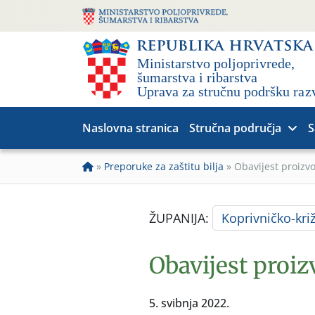
Naslovna stranica
Stručna područja
S
»
Preporuke za zaštitu bilja
»
Obavijest proizv
ŽUPANIJA:
Koprivničko-kri
Obavijest proi
5. svibnja 2022.