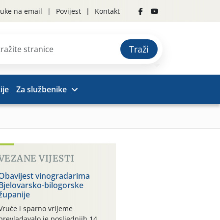
uke na email
Povijest
Kontakt
Traži
ije
Za službenike
VEZANE VIJESTI
Obavijest vinogradarima
Bjelovarsko-bilogorske
županije
Vruće i sparno vrijeme
prevladavalo je posljednjih 14