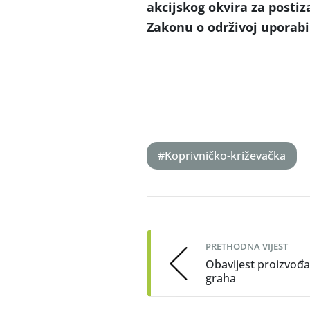
akcijskog okvira za postiz
Zakonu o održivoj uporabi
#Koprivničko-križevačka
Post
navigation
PRETHODNA VIJEST
Obavijest proizvođ
graha