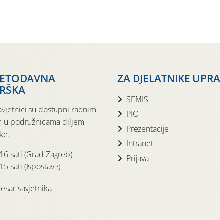
JETODAVNA
ZA DJELATNIKE UPR
RŠKA
SEMIS
avjetnici su dostupni radnim
PIO
 u podružnicama diljem
Prezentacije
ke.
Intranet
 16 sati (Grad Zagreb)
Prijava
15 sati (Ispostave)
esar savjetnika