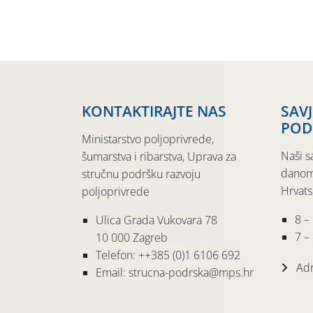
KONTAKTIRAJTE NAS
SAV
POD
Ministarstvo poljoprivrede,
Naši s
šumarstva i ribarstva, Uprava za
danom
stručnu podršku razvoju
Hrvats
poljoprivrede
8 –
Ulica Grada Vukovara 78
7 – 
10 000 Zagreb
Telefon: ++385 (0)1 6106 692
Adr
Email: strucna-podrska@mps.hr