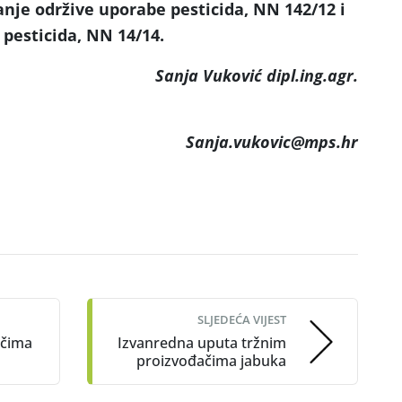
anje održive uporabe pesticida, NN 142/12 i
 pesticida, NN 14/14.
Sanja Vuković dipl.ing.agr.
Sanja.vukovic@mps.hr
SLJEDEĆA VIJEST
ačima
Izvanredna uputa tržnim
proizvođačima jabuka