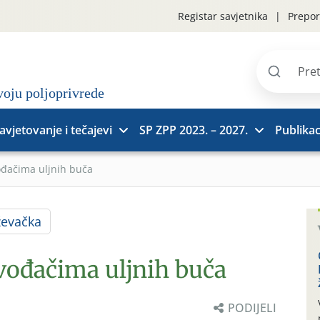
Registar savjetnika
Prepor
Pretraži
stranice
avjetovanje i tečajevi
SP ZPP 2023. – 2027.
Publikac
ođačima uljnih buča
ževačka
zvođačima uljnih buča
PODIJELI