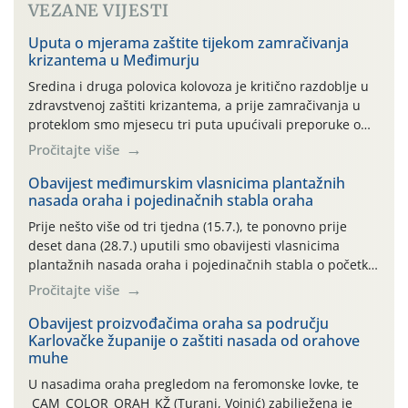
VEZANE VIJESTI
Uputa o mjerama zaštite tijekom zamračivanja
krizantema u Međimurju
Sredina i druga polovica kolovoza je kritično razdoblje u
zdravstvenoj zaštiti krizantema, a prije zamračivanja u
proteklom smo mjesecu tri puta upućivali preporuke o
preventivnim mjerama zaštite krizantema od najčešćih
Pročitajte više
uzročnika bolesti, štetnika i fito-fagnih grinja (23.7., 14.7.,
06.7.)! Na početku ovog mjeseca je zabilježeno je
Obavijest međimurskim vlasnicima plantažnih
nasada oraha i pojedinačnih stabla oraha
povijesno i ekstremno vruće meteorološko razdoblje, uz
najviše temperature […]
Prije nešto više od tri tjedna (15.7.), te ponovno prije
deset dana (28.7.) uputili smo obavijesti vlasnicima
plantažnih nasada oraha i pojedinačnih stabla o početku
leta i ovogodišnjoj potrebi usmjerenog suzbijanja
Pročitajte više
orahove muhe (Rhagoletis completa)! Već dvanaest dana
traje drugi ovogodišnji “toplinski udar”, koji naročito
Obavijest proizvođačima oraha sa području
Karlovačke županije o zaštiti nasada od orahove
izražen zadnja šest dana (31.7.-05.8.), jer najviše
muhe
temperature zraka svakodnevno […]
U nasadima oraha pregledom na feromonske lovke, te
CAM_COLOR_ORAH_KŽ (Turanj, Vojnić) zabilježena je