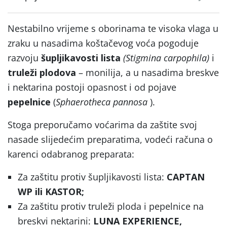
Nestabilno vrijeme s oborinama te visoka vlaga u
zraku u nasadima koštačevog voća pogoduje
razvoju
šupljikavosti lista
(Stigmina carpophila)
i
truleži plodova
– monilija, a u nasadima breskve
i nektarina postoji opasnost i od pojave
pepelnice
(
Sphaerotheca pannosa
).
Stoga preporučamo voćarima da zaštite svoj
nasade slijedećim preparatima, vodeći računa o
karenci odabranog preparata:
Za zaštitu protiv šupljikavosti lista:
CAPTAN
WP ili KASTOR;
Za zaštitu protiv truleži ploda i pepelnice na
breskvi nektarini:
LUNA EXPERIENCE,