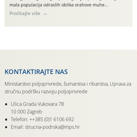
mala populacija odraslih oblika orahove muhe
(Rhagoletis completa). Niska brojnost može se objasniti
Pročitajte više
činjenicom da je riječ o mladim nasadima s vrlo malim
urodom, što je povezano i s manjim brojem prezimjelih
jedinki. U starijim nasadima, na žutim ljepljivim Rebell
pločama s […]
KONTAKTIRAJTE NAS
Ministarstvo poljoprivrede, šumarstva i ribarstva, Uprava za
stručnu podršku razvoju poljoprivrede
Ulica Grada Vukovara 78
10 000 Zagreb
Telefon: ++385 (0)1 6106 692
Email: strucna-podrska@mps.hr