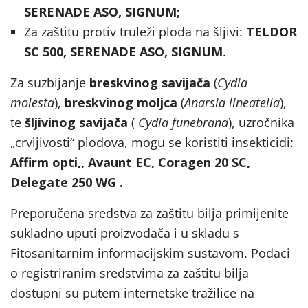
SERENADE ASO, SIGNUM;
Za zaštitu protiv truleži ploda na šljivi:
TELDOR
SC 500, SERENADE ASO, SIGNUM
.
Za suzbijanje
breskvinog savijača
(
Cydia
molesta
),
breskvinog moljca
(
Anarsia lineatella
),
te
šljivinog savijača
(
Cydia funebrana
), uzročnika
„crvljivosti“ plodova, mogu se koristiti insekticidi:
Affirm opti,, Avaunt EC, Coragen 20 SC,
Delegate 250 WG .
Preporučena sredstva za zaštitu bilja primijenite
sukladno uputi proizvođača i u skladu s
Fitosanitarnim informacijskim sustavom. Podaci
o registriranim sredstvima za zaštitu bilja
dostupni su putem internetske tražilice na