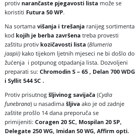
protiv
narančaste pjegavosti lista
može se
koristiti
Futura 50 WP
.
Na sortama
višanja i trešanja
ranijeg sortimenta
kod
kojih je berba završena
treba provesti
zaštitu protiv
kozičavosti lista
(
Blumeria
jaapii)
kako tijekom ljetnih mjeseci ne bi došlo do
žućenja i potpunog otpadanja lista. Dozvoljeni
preparati su:
Chromodin S – 65 , Delan 700 WDG
i Syllit 544 SC .
Protiv prisutnog
šljivinog savijača
(
Cydia
funebrana
) u nasadima
šljiva
ako je od zadnje
zaštite prošlo 14 dana preporuča se
primijeniti:
Coragen 20 SC, Mospilan 20 SP,
Delegate 250 WG, Imidan 50 WG, Affirm opti.