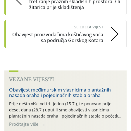
tretiranje praznih skladišnih prostora i/ili
žitarica prije skladištenja
SLJEDEĆA VIJEST
Obavijest proizvođačima koštićavog voća
sa područja Gorskog Kotara
VEZANE VIJESTI
Obavijest međimurskim vlasnicima plantažnih
nasada oraha i pojedinačnih stabla oraha
Prije nešto više od tri tjedna (15.7.), te ponovno prije
deset dana (28.7.) uputili smo obavijesti vlasnicima
plantažnih nasada oraha i pojedinačnih stabla o početku
leta i ovogodišnjoj potrebi usmjerenog suzbijanja
Pročitajte više
orahove muhe (Rhagoletis completa)! Već dvanaest dana