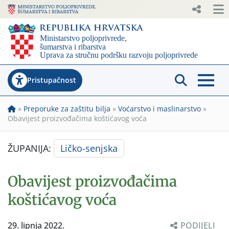
Pristupačnost
»
Preporuke za zaštitu bilja
»
Voćarstvo i maslinarstvo
»
Obavijest proizvođačima koštićavog voća
ŽUPANIJA:
Ličko-senjska
Obavijest proizvođačima
koštićavog voća
29. lipnja 2022.
PODIJELI