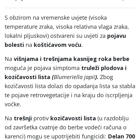
S obzirom na vremenske uvjete (visoka
temperature zraka, visoka relativna vlaga zraka,
lokalni pljuskovi) ostvareni su uvjeti za
pojavu
bolesti
na
koštićavom voću
.
Na
višnjama i trešnjama kasnijeg roka berbe
moguća je pojava simptoma
truleži plodova i
kozičavosti lista
(
Blumeriella japii
).
Zbog
kozičavosti lista dolazi do opadanja lista sa stabla
te pojave retrovegetacije i na kraju do iscrpljenja
voćke.
Na
trešnji
protiv
kozičavosti lista
(u razdoblju
od završetka cvatnje do berbe vodeći računa o
karenci) mogu se upotrijebiti fungicidi:
Delan 700