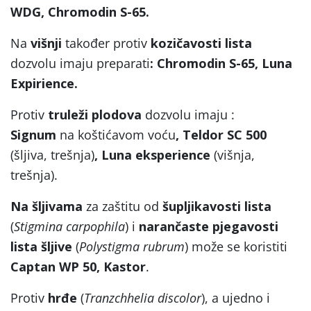
WDG, Chromodin S-65.
Na
višnji
također protiv
kozičavosti lista
dozvolu imaju preparati
: Chromodin S-65, Luna
Expirience.
Protiv
truleži plodova
dozvolu imaju :
Signum
na koštićavom voću
, Teldor SC 500
(šljiva, trešnja)
, Luna eksperience
(višnja,
trešnja).
Na šljivama
za zaštitu od
šupljikavosti lista
(
Stigmina carpophila
) i
narančaste pjegavosti
lista šljive
(
Polystigma rubrum
) može se koristiti
Captan WP 50, Kastor
.
Protiv
hrđe
(
Tranzchhelia discolor
), a ujedno i