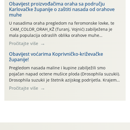
traje drugi ovogodišnji “toplinski udar”, koji naročito
Obavijest proizvođačima oraha sa području
Karlovačke županije o zaštiti nasada od orahove
izražen zadnja šest dana (31.7.-05.8.), jer najviše
muhe
temperature zraka svakodnevno […]
U nasadima oraha pregledom na feromonske lovke, te
CAM_COLOR_ORAH_KŽ (Turanj, Vojnić) zabilježena je
mala populacija odraslih oblika orahove muhe
(Rhagoletis completa). Niska brojnost može se objasniti
Pročitajte više
činjenicom da je riječ o mladim nasadima s vrlo malim
urodom, što je povezano i s manjim brojem prezimjelih
Obavijest voćarima Koprivničko-križevačke
županije!
jedinki. U starijim nasadima, na žutim ljepljivim Rebell
pločama s […]
Pregledom nasada maline i kupine zabilježili smo
pojačan napad octene mušice ploda (Drosophila suzukii).
Drosophila suzukii je štetnik azijskog podrijetla. Krajem
2010. godine prvi puta je registriran u Hrvatskoj, a u
Pročitajte više
rujnu 2016. godine na našem su području zabilježene
gospodarski važne štete. Riječ je o štetniku vrlo sličnom
dobro poznatoj vinskoj mušici, no za razliku […]