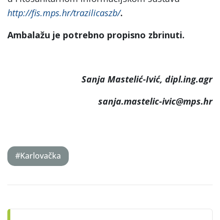
http://fis.mps.hr/trazilicaszb/
.
Ambalažu je potrebno propisno zbrinuti.
Sanja Mastelić-Ivić, dipl.ing.agr
sanja.mastelic-ivic@mps.hr
#Karlovačka
Post
navigation