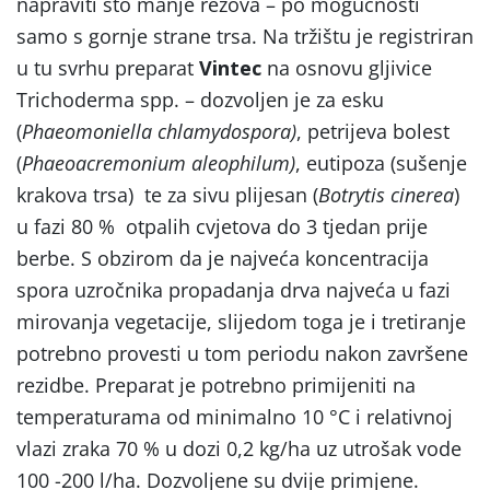
napraviti što manje rezova – po mogućnosti
samo s gornje strane trsa. Na tržištu je registriran
u tu svrhu preparat
Vintec
na osnovu gljivice
Trichoderma spp. – dozvoljen je za esku
(
Phaeomoniella chlamydospora)
, petrijeva bolest
(
Phaeoacremonium aleophilum)
, eutipoza (sušenje
krakova trsa) te za sivu plijesan (
Botrytis cinerea
)
u fazi 80 % otpalih cvjetova do 3 tjedan prije
berbe. S obzirom da je najveća koncentracija
spora uzročnika propadanja drva najveća u fazi
mirovanja vegetacije, slijedom toga je i tretiranje
potrebno provesti u tom periodu nakon završene
rezidbe. Preparat je potrebno primijeniti na
temperaturama od minimalno 10 °C i relativnoj
vlazi zraka 70 % u dozi 0,2 kg/ha uz utrošak vode
100 -200 l/ha. Dozvoljene su dvije primjene.