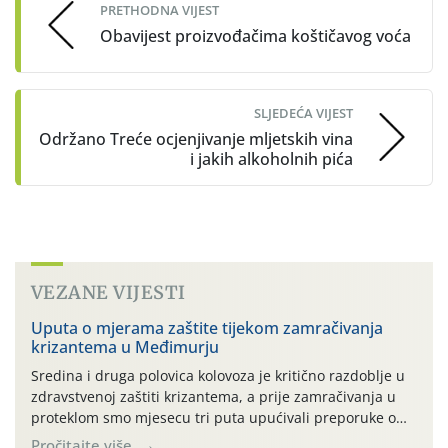
PRETHODNA VIJEST
Obavijest proizvođačima koštičavog voća
SLJEDEĆA VIJEST
Održano Treće ocjenjivanje mljetskih vina
i jakih alkoholnih pića
VEZANE VIJESTI
Uputa o mjerama zaštite tijekom zamračivanja
krizantema u Međimurju
Sredina i druga polovica kolovoza je kritično razdoblje u
zdravstvenoj zaštiti krizantema, a prije zamračivanja u
proteklom smo mjesecu tri puta upućivali preporuke o
preventivnim mjerama zaštite krizantema od najčešćih
Pročitajte više