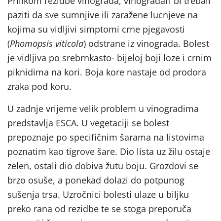
Prilikom rezidbe vinograda, vinogradari bi trebali
paziti da sve sumnjive ili zaražene lucnjeve na
kojima su vidljivi simptomi crne pjegavosti
(
Phomopsis viticola
) odstrane iz vinograda. Bolest
je vidljiva po srebrnkasto- bijeloj boji loze i crnim
piknidima na kori. Boja kore nastaje od prodora
zraka pod koru.
U zadnje vrijeme velik problem u vinogradima
predstavlja ESCA. U vegetaciji se bolest
prepoznaje po specifičnim šarama na listovima
poznatim kao tigrove šare. Dio lista uz žilu ostaje
zelen, ostali dio dobiva žutu boju. Grozdovi se
brzo osuše, a ponekad dolazi do potpunog
sušenja trsa. Uzročnici bolesti ulaze u biljku
preko rana od rezidbe te se stoga preporuča