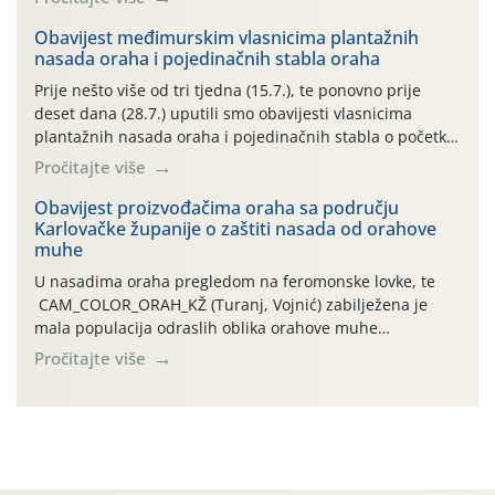
uzročnika bolesti, štetnika i fito-fagnih grinja (23.7., 14.7.,
06.7.)! Na početku ovog mjeseca je zabilježeno je
Obavijest međimurskim vlasnicima plantažnih
nasada oraha i pojedinačnih stabla oraha
povijesno i ekstremno vruće meteorološko razdoblje, uz
najviše temperature […]
Prije nešto više od tri tjedna (15.7.), te ponovno prije
deset dana (28.7.) uputili smo obavijesti vlasnicima
plantažnih nasada oraha i pojedinačnih stabla o početku
leta i ovogodišnjoj potrebi usmjerenog suzbijanja
Pročitajte više
orahove muhe (Rhagoletis completa)! Već dvanaest dana
traje drugi ovogodišnji “toplinski udar”, koji naročito
Obavijest proizvođačima oraha sa području
Karlovačke županije o zaštiti nasada od orahove
izražen zadnja šest dana (31.7.-05.8.), jer najviše
muhe
temperature zraka svakodnevno […]
U nasadima oraha pregledom na feromonske lovke, te
CAM_COLOR_ORAH_KŽ (Turanj, Vojnić) zabilježena je
mala populacija odraslih oblika orahove muhe
(Rhagoletis completa). Niska brojnost može se objasniti
Pročitajte više
činjenicom da je riječ o mladim nasadima s vrlo malim
urodom, što je povezano i s manjim brojem prezimjelih
jedinki. U starijim nasadima, na žutim ljepljivim Rebell
pločama s […]