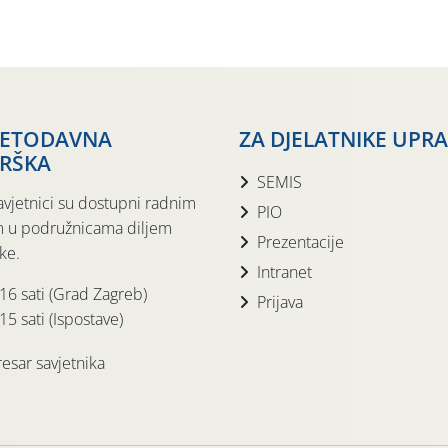
JETODAVNA
ZA DJELATNIKE UPR
RŠKA
SEMIS
avjetnici su dostupni radnim
PIO
 u podružnicama diljem
Prezentacije
ke.
Intranet
 16 sati (Grad Zagreb)
Prijava
15 sati (Ispostave)
esar savjetnika