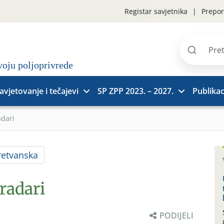
Registar savjetnika
Prepor
Pretraži
stranice
avjetovanje i tečajevi
SP ZPP 2023. – 2027.
Publikac
adari
etvanska
radari
PODIJELI