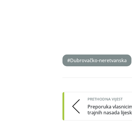
S
#Dubrovačko-neretvanska
Post
navigation
PRETHODNA VIJEST
Preporuka vlasnici
trajnih nasada lijes