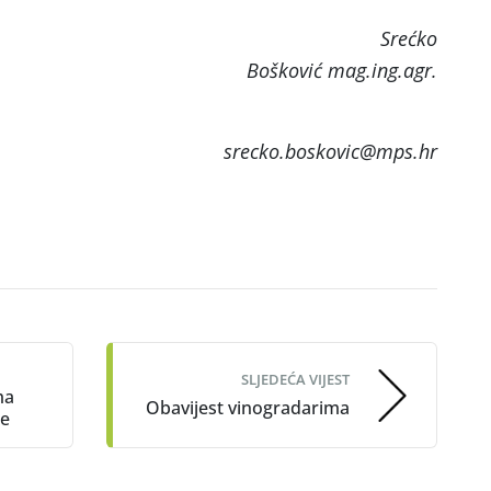
rećko
Bošković mag.ing.agr.
srecko.boskovic@mps.hr
SLJEDEĆA VIJEST
ma
Obavijest vinogradarima
ke