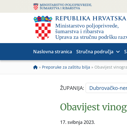
Naslovna stranica
Stručna područja
S
»
Preporuke za zaštitu bilja
»
Obavijest vinogr
ŽUPANIJA:
Dubrovačko-ner
Obavijest vinog
17. svibnja 2023.