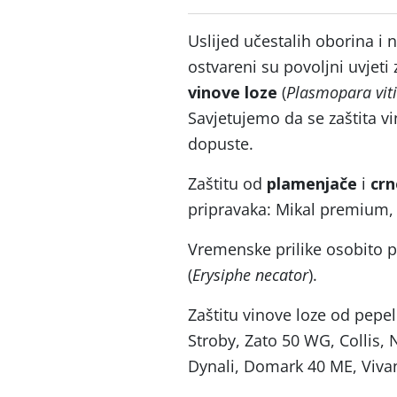
Uslijed učestalih oborina i
ostvareni su povoljni uvjeti 
vinove loze
(
Plasmopara viti
Savjetujemo da se zaštita v
dopuste.
Zaštitu od
plamenjače
i
crn
pripravaka: Mikal premium, 
Vremenske prilike osobito 
(
Erysiphe necator
).
Zaštitu vinove loze od pepe
Stroby, Zato 50 WG, Collis,
Dynali, Domark 40 ME, Vivan