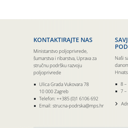
KONTAKTIRAJTE NAS
SAV
POD
Ministarstvo poljoprivrede,
Naši s
šumarstva i ribarstva, Uprava za
danom
stručnu podršku razvoju
Hrvats
poljoprivrede
8 –
Ulica Grada Vukovara 78
7 – 
10 000 Zagreb
Telefon: ++385 (0)1 6106 692
Adr
Email: strucna-podrska@mps.hr