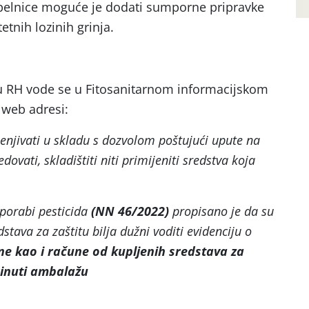
epelnice moguće je dodati sumporne pripravke
etnih lozinih grinja.
 u RH vode se u Fitosanitarnom informacijskom
 web adresi:
jenjivati u skladu s dozvolom poštujući upute na
edovati, skladištiti niti primijeniti sredstva koja
porabi pesticida
(NN 46/2022)
propisano je da su
dstava za zaštitu bilja dužni voditi evidenciju o
ine kao i račune od kupljenih sredstava za
brinuti ambalažu