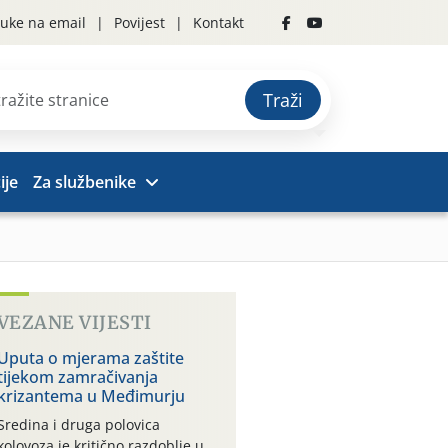
uke na email
Povijest
Kontakt
Traži
ije
Za službenike
VEZANE VIJESTI
Uputa o mjerama zaštite
tijekom zamračivanja
krizantema u Međimurju
Sredina i druga polovica
kolovoza je kritično razdoblje u