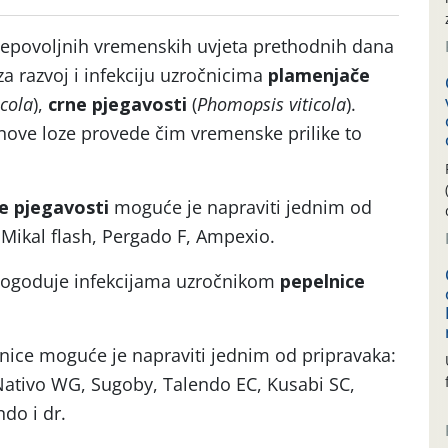
 nepovoljnih vremenskih uvjeta prethodnih dana
za razvoj i infekciju uzročnicima
plamenjače
cola
),
crne pjegavosti
(
Phomopsis viticola
).
inove loze provede čim vremenske prilike to
e pjegavosti
moguće je napraviti jednim od
Mikal flash, Pergado F, Ampexio.
pogoduje infekcijama uzročnikom
pepelnice
lnice moguće je napraviti jednim od pripravaka:
 Nativo WG, Sugoby, Talendo EC, Kusabi SC,
do i dr.