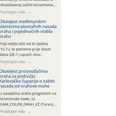
zdravstvenoj zaštiti krizantema,
a prije zamračivanja u proteklom
Pročitajte više
smo mjesecu tri puta upućivali
preporuke o preventivnim
Obavijest međimurskim
vlasnicima plantažnih nasada
mjerama zaštite krizantema od
oraha i pojedinačnih stabla
najčešćih uzročnika bolesti,
oraha
štetnika i fito-fagnih grinja (23.7.,
14.7., 06.7.)! Na početku ovog
Prije nešto više od tri tjedna
mjeseca je zabilježeno je
(15.7.), te ponovno prije deset
povijesno i ekstremno vruće
dana (28.7.) uputili smo
meteorološko razdoblje, uz
obavijesti vlasnicima plantažnih
Pročitajte više
najviše temperature […]
nasada oraha i pojedinačnih
stabla o početku leta i
Obavijest proizvođačima
oraha sa području
ovogodišnjoj potrebi usmjerenog
Karlovačke županije o zaštiti
suzbijanja orahove muhe
nasada od orahove muhe
(Rhagoletis completa)! Već
dvanaest dana traje drugi
U nasadima oraha pregledom na
ovogodišnji “toplinski udar”, koji
feromonske lovke, te
naročito izražen zadnja šest
CAM_COLOR_ORAH_KŽ (Turanj,
dana (31.7.-05.8.), jer najviše
Vojnić) zabilježena je mala
Pročitajte više
temperature zraka svakodnevno
populacija odraslih oblika