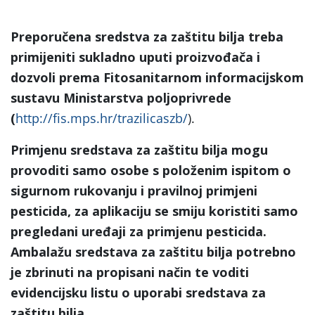
Preporučena sredstva za zaštitu bilja treba
primijeniti sukladno uputi proizvođača i
dozvoli prema Fitosanitarnom informacijskom
sustavu Ministarstva poljoprivrede
(
http://fis.mps.hr/trazilicaszb/
).
Primjenu sredstava za zaštitu bilja mogu
provoditi samo osobe s položenim ispitom o
sigurnom rukovanju i pravilnoj primjeni
pesticida, za aplikaciju se smiju koristiti samo
pregledani uređaji za primjenu pesticida.
Ambalažu sredstava za zaštitu bilja potrebno
je zbrinuti na propisani način te voditi
evidencijsku listu o uporabi sredstava za
zaštitu bilja.