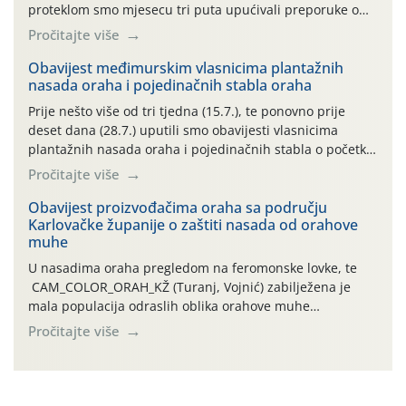
proteklom smo mjesecu tri puta upućivali preporuke o
preventivnim mjerama zaštite krizantema od najčešćih
Pročitajte više
uzročnika bolesti, štetnika i fito-fagnih grinja (23.7., 14.7.,
06.7.)! Na početku ovog mjeseca je zabilježeno je
Obavijest međimurskim vlasnicima plantažnih
nasada oraha i pojedinačnih stabla oraha
povijesno i ekstremno vruće meteorološko razdoblje, uz
najviše temperature […]
Prije nešto više od tri tjedna (15.7.), te ponovno prije
deset dana (28.7.) uputili smo obavijesti vlasnicima
plantažnih nasada oraha i pojedinačnih stabla o početku
leta i ovogodišnjoj potrebi usmjerenog suzbijanja
Pročitajte više
orahove muhe (Rhagoletis completa)! Već dvanaest dana
traje drugi ovogodišnji “toplinski udar”, koji naročito
Obavijest proizvođačima oraha sa području
Karlovačke županije o zaštiti nasada od orahove
izražen zadnja šest dana (31.7.-05.8.), jer najviše
muhe
temperature zraka svakodnevno […]
U nasadima oraha pregledom na feromonske lovke, te
CAM_COLOR_ORAH_KŽ (Turanj, Vojnić) zabilježena je
mala populacija odraslih oblika orahove muhe
(Rhagoletis completa). Niska brojnost može se objasniti
Pročitajte više
činjenicom da je riječ o mladim nasadima s vrlo malim
urodom, što je povezano i s manjim brojem prezimjelih
jedinki. U starijim nasadima, na žutim ljepljivim Rebell
pločama s […]