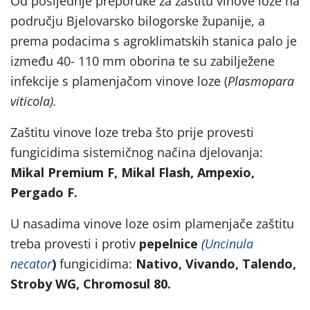
Od posljednje preporuke za zaštitu vinove loze na
području Bjelovarsko bilogorske županije, a
prema podacima s agroklimatskih stanica palo je
između 40- 110 mm oborina te su zabilježene
infekcije s plamenjačom vinove loze (
Plasmopara
viticola).
Zaštitu vinove loze treba što prije provesti
fungicidima sistemičnog načina djelovanja:
Mikal Premium F, Mikal Flash, Ampexio,
Pergado F.
U nasadima vinove loze osim plamenjače zaštitu
treba provesti i protiv
pepelnice
(
Uncinula
necator
)
fungicidima:
Nativo, Vivando, Talendo,
Stroby WG, Chromosul 80.