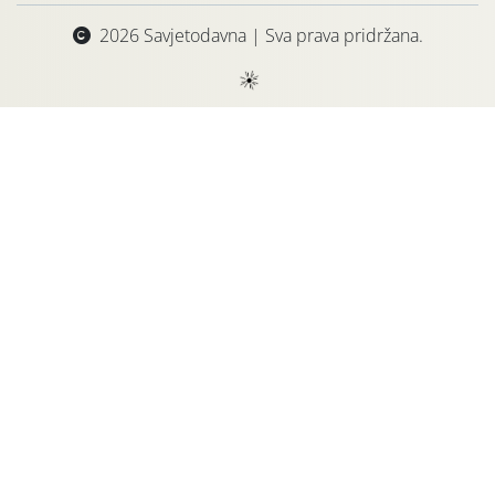
2026 Savjetodavna | Sva prava pridržana.