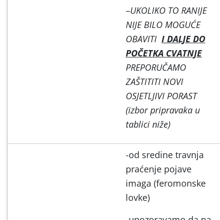
–
UKOLIKO TO RANIJE
NIJE BILO MOGUĆE
OBAVITI
I DALJE DO
POČETKA CVATNJE
PREPORUČAMO
ZAŠTITITI NOVI
OSJETLJIVI PORAST
(izbor pripravaka u
tablici niže)
-od sredine travnja
praćenje pojave
imaga (feromonske
lovke)
-upozoravamo da na