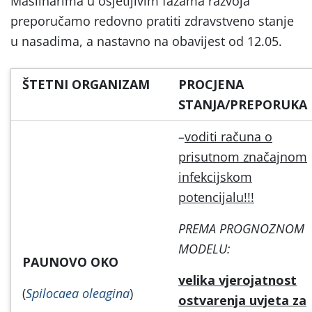
Maslinarima u osjetljivim fazama razvoja
preporučamo redovno pratiti zdravstveno stanje
u nasadima, a nastavno na obavijest od 12.05.
ŠTETNI ORGANIZAM
PROCJENA
STANJA/PREPORUKA
–
voditi računa o
prisutnom značajnom
infekcijskom
potencijalu!!!
PREMA PROGNOZNOM
MODELU:
PAUNOVO OKO
velika vjerojatnost
(
Spilocaea oleagina
)
ostvarenja uvjeta za