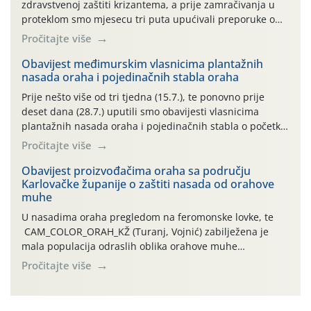
zdravstvenoj zaštiti krizantema, a prije zamračivanja u
proteklom smo mjesecu tri puta upućivali preporuke o
preventivnim mjerama zaštite krizantema od najčešćih
Pročitajte više
uzročnika bolesti, štetnika i fito-fagnih grinja (23.7., 14.7.,
06.7.)! Na početku ovog mjeseca je zabilježeno je
Obavijest međimurskim vlasnicima plantažnih
nasada oraha i pojedinačnih stabla oraha
povijesno i ekstremno vruće meteorološko razdoblje, uz
najviše temperature […]
Prije nešto više od tri tjedna (15.7.), te ponovno prije
deset dana (28.7.) uputili smo obavijesti vlasnicima
plantažnih nasada oraha i pojedinačnih stabla o početku
leta i ovogodišnjoj potrebi usmjerenog suzbijanja
Pročitajte više
orahove muhe (Rhagoletis completa)! Već dvanaest dana
traje drugi ovogodišnji “toplinski udar”, koji naročito
Obavijest proizvođačima oraha sa području
Karlovačke županije o zaštiti nasada od orahove
izražen zadnja šest dana (31.7.-05.8.), jer najviše
muhe
temperature zraka svakodnevno […]
U nasadima oraha pregledom na feromonske lovke, te
CAM_COLOR_ORAH_KŽ (Turanj, Vojnić) zabilježena je
mala populacija odraslih oblika orahove muhe
(Rhagoletis completa). Niska brojnost može se objasniti
Pročitajte više
činjenicom da je riječ o mladim nasadima s vrlo malim
urodom, što je povezano i s manjim brojem prezimjelih
jedinki. U starijim nasadima, na žutim ljepljivim Rebell