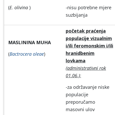
(
E. olivina
)
-nisu potrebne mjere
suzbijanja
početak praćenja
populacije vizualnim
MASLININA MUHA
i/ili feromonskim i/ili
hranidbenim
(
Bactrocera oleae
)
lovkama
(administrativni rok
01.06.);
-za održavanje niske
populacije
preporučamo
masovni ulov