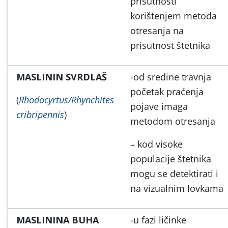
prisutnosti
korištenjem metoda
otresanja na
prisutnost štetnika
MASLININ SVRDLAŠ
-od sredine travnja
početak praćenja
(
Rhodocyrtus/Rhynchites
pojave imaga
cribripennis
)
metodom otresanja
– kod visoke
populacije štetnika
mogu se detektirati i
na vizualnim lovkama
MASLININA BUHA
-u fazi ličinke