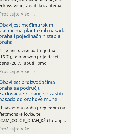
zdravstvenoj zaštiti krizantema,
a prije zamračivanja u proteklom
Pročitajte više
smo mjesecu tri puta upućivali
preporuke o preventivnim
Obavijest međimurskim
vlasnicima plantažnih nasada
mjerama zaštite krizantema od
oraha i pojedinačnih stabla
najčešćih uzročnika bolesti,
oraha
štetnika i fito-fagnih grinja (23.7.,
14.7., 06.7.)! Na početku ovog
Prije nešto više od tri tjedna
mjeseca je zabilježeno je
(15.7.), te ponovno prije deset
povijesno i ekstremno vruće
dana (28.7.) uputili smo
meteorološko razdoblje, uz
obavijesti vlasnicima plantažnih
Pročitajte više
najviše temperature […]
nasada oraha i pojedinačnih
stabla o početku leta i
Obavijest proizvođačima
oraha sa području
ovogodišnjoj potrebi usmjerenog
Karlovačke županije o zaštiti
suzbijanja orahove muhe
nasada od orahove muhe
(Rhagoletis completa)! Već
dvanaest dana traje drugi
U nasadima oraha pregledom na
ovogodišnji “toplinski udar”, koji
feromonske lovke, te
naročito izražen zadnja šest
CAM_COLOR_ORAH_KŽ (Turanj,
dana (31.7.-05.8.), jer najviše
Vojnić) zabilježena je mala
Pročitajte više
temperature zraka svakodnevno
populacija odraslih oblika