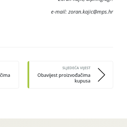
e-mail: zoran.kajic@mps.hr
SLJEDEĆA VIJEST
ačima
Obavijest proizvođačima
kupusa