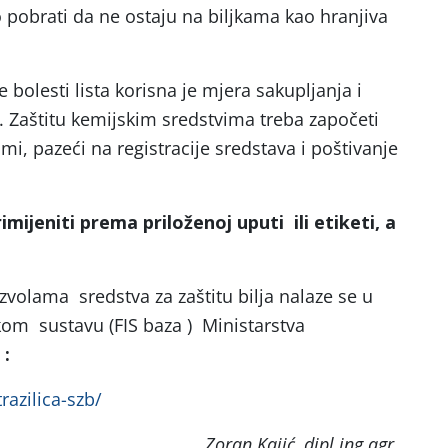
 pobrati da ne ostaju na biljkama kao hranjiva
olesti lista korisna je mjera sakupljanja i
a. Zaštitu kemijskim sredstvima treba započeti
mi, pazeći na registracije sredstava i poštivanje
imijeniti prema priloženoj uputi ili etiketi, a
zvolama sredstva za zaštitu bilja nalaze se u
om sustavu (FIS baza ) Ministarstva
:
razilica-szb/
Zoran Kajić, dipl.ing.agr.