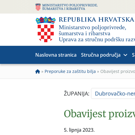
Naslovna stranica
Stručna područja
S
»
Preporuke za zaštitu bilja
»
Obavijest proizv
ŽUPANIJA:
Dubrovačko-ner
Obavijest proi
5. lipnja 2023.