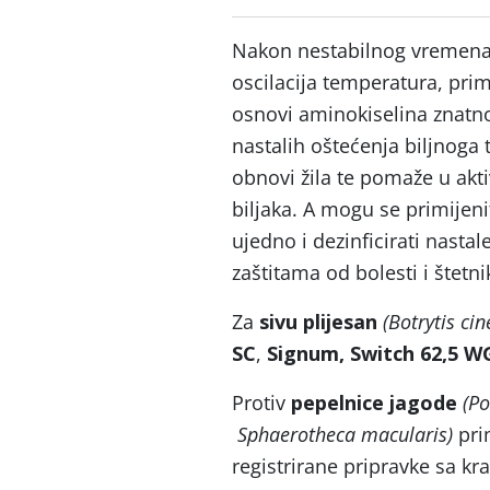
Nakon nestabilnog vremena i
oscilacija temperatura, prim
osnovi aminokiselina znatn
nastalih oštećenja biljnoga 
obnovi žila te pomaže u ak
biljaka. A mogu se primijenit
ujedno i dezinficirati nasta
zaštitama od bolesti i štetni
Za
sivu plijesan
(Botrytis cin
SC
,
Signum, Switch 62,5 WG,
Protiv
pepelnice jagode
(P
Sphaerotheca macularis)
pri
registrirane pripravke sa k