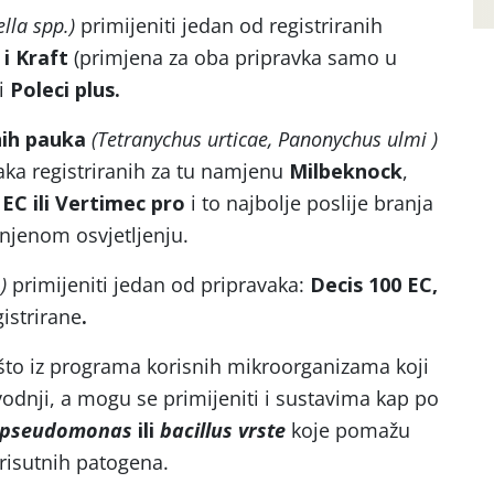
ella spp.)
primijeniti jedan od registriranih
i Kraft
(primjena za oba pripravka samo u
li
Poleci plus.
nih pauka
(Tetranychus urticae, Panonychus ulmi )
vaka registriranih za tu namjenu
Milbeknock
,
 EC ili Vertimec pro
i to najbolje poslije branja
njenom osvjetljenju.
)
primijeniti jedan od pripravaka:
Decis 100 EC,
gistrirane
.
nešto iz programa korisnih mikroorganizama koji
vodnji, a mogu se primijeniti i sustavima kap po
, pseudomonas
ili
bacillus vrste
koje pomažu
risutnih patogena.