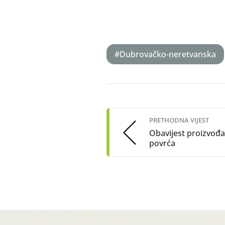
#Dubrovačko-neretvanska
Post
navigation
PRETHODNA VIJEST
Obavijest proizvođ
povrća