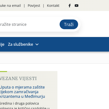
uke na email
Povijest
Kontakt
Traži
ije
Za službenike
VEZANE VIJESTI
Uputa o mjerama zaštite
tijekom zamračivanja
krizantema u Međimurju
Sredina i druga polovica
kolovoza je kritično razdoblje u