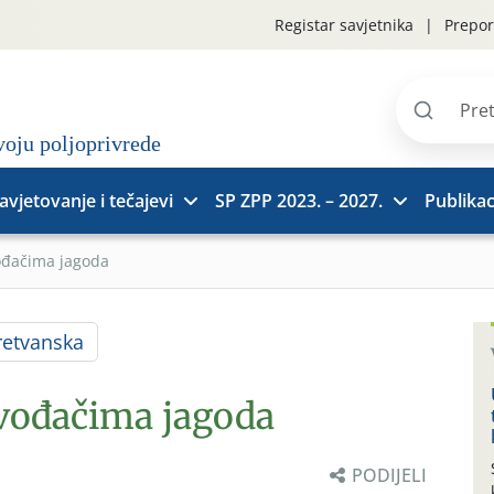
Registar savjetnika
Prepor
Pretraži
stranice
avjetovanje i tečajevi
SP ZPP 2023. – 2027.
Publikac
ođačima jagoda
etvanska
zvođačima jagoda
PODIJELI