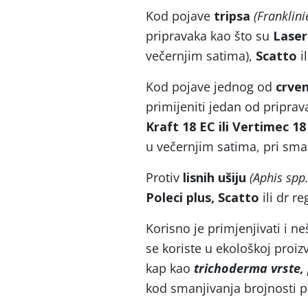
Kod pojave
tripsa
(Franklini
pripravaka kao što su
Laser 
večernjim satima),
Scatto
i
Kod pojave jednog od
crve
primijeniti jedan od pripra
Kraft 18 EC ili Vertimec 18
u večernjim satima, pri sma
Protiv
lisnih ušiju
(Aphis spp.
Poleci plus, Scatto
ili dr re
Korisno je primjenjivati i 
se koriste u ekološkoj proiz
kap kao
trichoderma vrste
kod smanjivanja brojnosti p