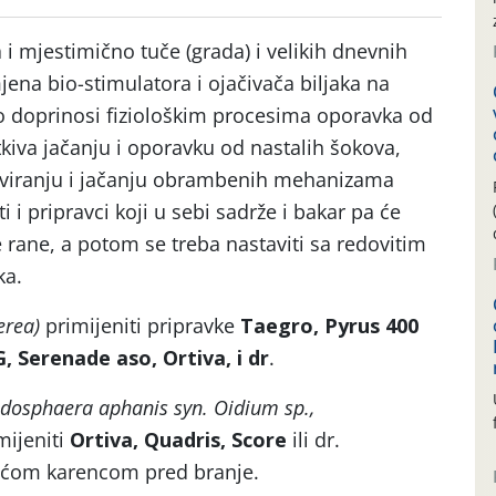
 mjestimično tuče (grada) i velikih dnevnih
jena bio-stimulatora i ojačivača biljaka na
o doprinosi fiziološkim procesima oporavka od
tkiva jačanju i oporavku od nastalih šokova,
tiviranju i jačanju obrambenih mehanizama
i i pripravci koji u sebi sadrže i bakar pa će
le rane, a potom se treba nastaviti sa redovitim
ka.
erea)
primijeniti pripravke
Taegro, Pyrus 400
 Serenade aso, Ortiva, i dr
.
odosphaera aphanis syn. Oidium sp.,
mijeniti
Ortiva, Quadris, Score
ili dr.
raćom karencom pred branje.