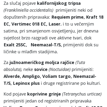
Za slučaj pojave
kalifornijskog tripsa
(Frankliniella occidentalis)
primijeniti neki od
dopuštenih pripravaka:
Requiem prime,
Kraft 18
EC, Vertimec 018 EC, Laser.
i to u večernjim
satima, pri smanjenom osvjetljenju, jer dnevna
svjetlost brzo razgradi ove aktivne tvari, dok
Exalt 25SC,
Neemazal-T/S,
primijeniti dok su
ličinke u mlađim stadijima.
Za
južnoameričkog moljca rajčice
(Tuta
absoluta),
neke
sovice
(Noctuidae)
primijeniti:
Alverde, Ampligo, Voliam targo, Neemazal-
T/S, Lepinox plus
i druge registrirane po kulturi.
Kod pojave
koprivine grinje
(Tetranychus urticae)
primijeniti jedan od registriranih pripravaka