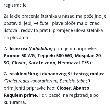
registracije.
Za lakše praćenja štetnika u nasadima poželjno je
postaviti ljepljive žute i plave ploče malo iznad
listova i redovito pratiti promjene ulova štetnika
na pločama
Za
l
isne uši
(Aphididae)
primijeniti pripravke:
Pirimor 50 WG, Teppeki 500 WG, Mospilan 20
SG, Closer, Karate zeon, Neemazal-T/S
i sl.
Za
stakleničkog i duhanovog štitastog moljca
(Trialeurodes vaporariorum, Bemisia tabaci)
primijeniti pripravke kao:
Closer, Abanto,
Requiem prime,
i dr. pazeći na registracije po
kulturama.