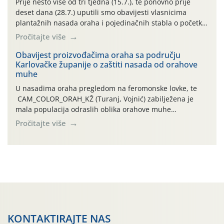
Prije nešto više od tri tjedna (15.7.), te ponovno prije
deset dana (28.7.) uputili smo obavijesti vlasnicima
plantažnih nasada oraha i pojedinačnih stabla o početku
leta i ovogodišnjoj potrebi usmjerenog suzbijanja
Pročitajte više
orahove muhe (Rhagoletis completa)! Već dvanaest dana
traje drugi ovogodišnji “toplinski udar”, koji naročito
Obavijest proizvođačima oraha sa području
Karlovačke županije o zaštiti nasada od orahove
izražen zadnja šest dana (31.7.-05.8.), jer najviše
muhe
temperature zraka svakodnevno […]
U nasadima oraha pregledom na feromonske lovke, te
CAM_COLOR_ORAH_KŽ (Turanj, Vojnić) zabilježena je
mala populacija odraslih oblika orahove muhe
(Rhagoletis completa). Niska brojnost može se objasniti
Pročitajte više
činjenicom da je riječ o mladim nasadima s vrlo malim
urodom, što je povezano i s manjim brojem prezimjelih
jedinki. U starijim nasadima, na žutim ljepljivim Rebell
pločama s […]
KONTAKTIRAJTE NAS