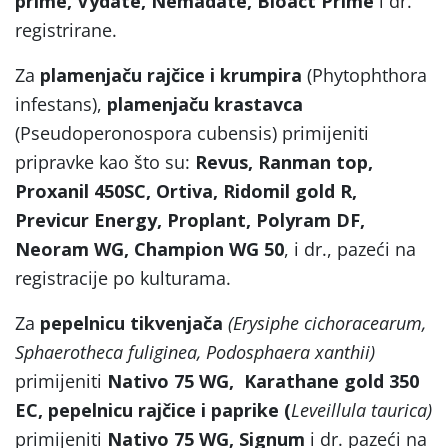
prime, Vydate, Nemadate,
Bioact Prime
i dr.
registrirane.
Za
plamenjaču rajčice i krumpira
(Phytophthora
infestans),
plamenjaču krastavca
(Pseudoperonospora cubensis) primijeniti
pripravke kao što su:
Revus,
Ranman top,
Proxanil 450SC, Ortiva, Ridomil gold R,
Previcur Energy, Proplant, Polyram DF,
Neoram WG, Champion WG 50
, i dr., pazeći na
registracije po kulturama.
Za
pepelnicu
tikvenjača
(Erysiphe cichoracearum,
Sphaerotheca fuliginea, Podosphaera xanthii)
primijeniti
Nativo 75 WG,
Karathane gold 350
EC, pepelnicu rajčice i paprike (
Leveillula taurica)
primijeniti
Nativo 75 WG, Signum
i dr. pazeći na