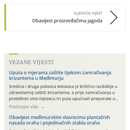
SLJEDEĆA VIJEST
Obavijest proizvođačima jagoda
VEZANE VIJESTI
Uputa o mjerama zaštite tijekom zamračivanja
krizantema u Međimurju
Sredina i druga polovica kolovoza je kritično razdoblje u
zdravstvenoj zaštiti krizantema, a prije zamračivanja u
proteklom smo mjesecu tri puta upućivali preporuke o
preventivnim mjerama zaštite krizantema od najčešćih
Pročitajte više
uzročnika bolesti, štetnika i fito-fagnih grinja (23.7., 14.7.,
06.7.)! Na početku ovog mjeseca je zabilježeno je
Obavijest međimurskim vlasnicima plantažnih
nasada oraha i pojedinačnih stabla oraha
povijesno i ekstremno vruće meteorološko razdoblje, uz
najviše temperature […]