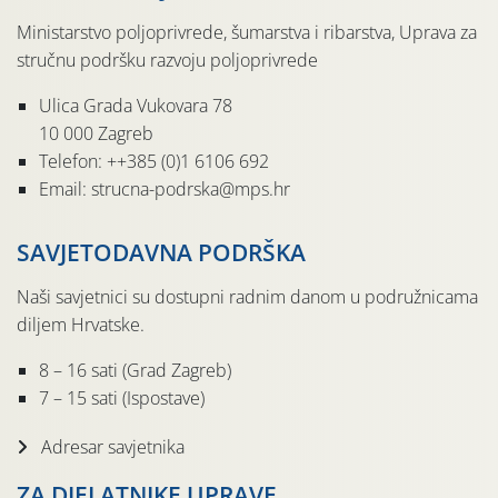
Ministarstvo poljoprivrede, šumarstva i ribarstva, Uprava za
stručnu podršku razvoju poljoprivrede
Ulica Grada Vukovara 78
10 000 Zagreb
Telefon: ++385 (0)1 6106 692
Email: strucna-podrska@mps.hr
SAVJETODAVNA PODRŠKA
Naši savjetnici su dostupni radnim danom u podružnicama
diljem Hrvatske.
8 – 16 sati (Grad Zagreb)
7 – 15 sati (Ispostave)
Adresar savjetnika
ZA DJELATNIKE UPRAVE