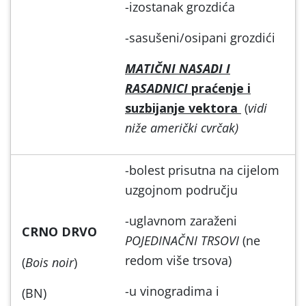
-izostanak grozdića
-sasušeni/osipani grozdići
MATIČNI NASADI I
RASADNICI
praćenje i
suzbijanje vektora
(
vidi
niže američki cvrčak)
-bolest prisutna na cijelom
uzgojnom području
-uglavnom zaraženi
CRNO DRVO
POJEDINAČNI TRSOVI
(ne
redom više trsova)
(
Bois noir
)
-u vinogradima i
(BN)