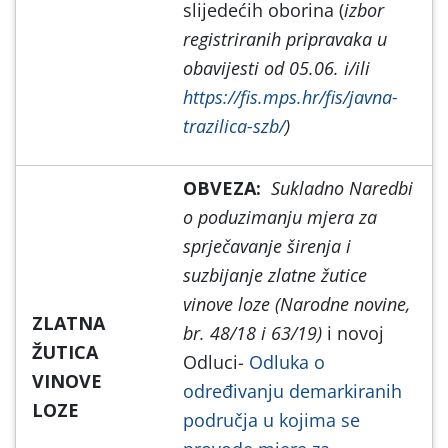
slijedećih oborina (
izbor
registriranih pripravaka u
obavijesti od 05.06. i/ili
https://fis.mps.hr/fis/javna-
trazilica-szb/
)
OBVEZA:
Sukladno Naredbi
o poduzimanju mjera za
sprječavanje širenja i
suzbijanje zlatne žutice
vinove loze (Narodne novine,
ZLATNA
br. 48/18 i 63/19)
i novoj
ŽUTICA
Odluci-
Odluka o
VINOVE
određivanju demarkiranih
LOZE
područja u kojima se