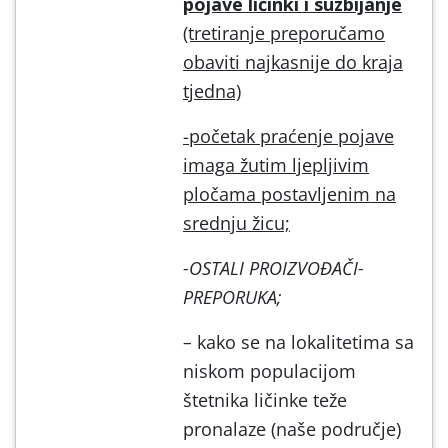
pojave ličinki i suzbijanje
(tretiranje preporučamo
obaviti najkasnije do kraja
tjedna)
-početak praćenje pojave
imaga žutim ljepljivim
pločama postavljenim na
srednju žicu;
-OSTALI PROIZVOĐAČI-
PREPORUKA;
–
kako se na lokalitetima sa
niskom populacijom
štetnika ličinke teže
pronalaze (naše područje)