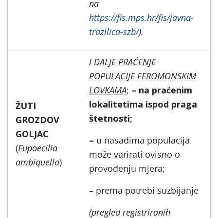
na
https://fis.mps.hr/fis/javna-
trazilica-szb/
).
I DALJE PRAĆENJE
POPULACIJE FEROMONSKIM
LOVKAMA
;
– na praćenim
lokalitetima ispod praga
ŽUTI
štetnosti;
GROZDOV
GOLJAC
–
u nasadima populacija
(
Eupoecilia
može varirati ovisno o
ambiquella
)
provođenju mjera;
– prema potrebi suzbijanje
(pregled registriranih