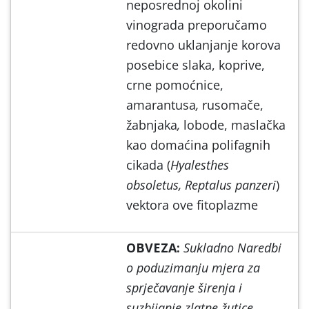
neposrednoj okolini
vinograda preporučamo
redovno uklanjanje korova
posebice slaka, koprive,
crne pomoćnice,
amarantusa
,
rusomače,
žabnjaka
,
lobode, maslačka
kao domaćina polifagnih
cikada (
Hyalesthes
obsoletus, Reptalus panzeri
)
vektora ove fitoplazme
OBVEZA:
Sukladno Naredbi
o poduzimanju mjera za
sprječavanje širenja i
suzbijanje zlatne žutice