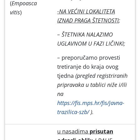
(
Empoasca
-NA VEĆINI LOKALITETA
vitis
)
IZNAD PRAGA ŠTETNOSTI
;
– ŠTETNIKA NALAZIMO
UGLAVNOM U FAZI LIČINKI;
–
preporučamo provesti
tretiranje do kraja ovog
tjedna
(pregled registriranih
pripravaka u tablici niže i/ili
na
https://fis.mps.hr/fis/javna-
trazilica-szb/
).
u nasadima
prisutan