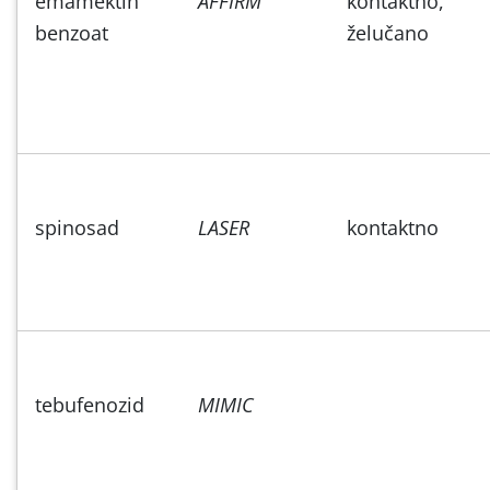
emamektin
AFFIRM
kontaktno,
benzoat
želučano
spinosad
LASER
kontaktno
tebufenozid
MIMIC