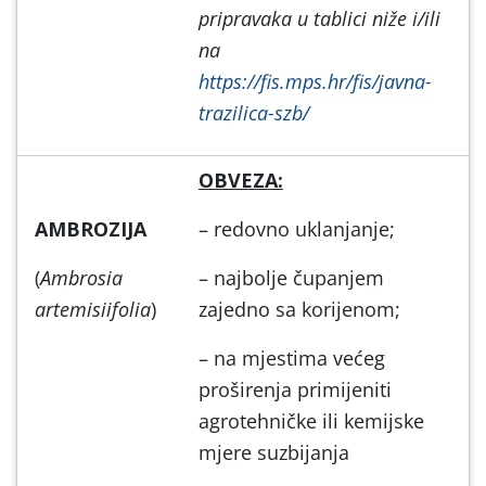
pripravaka u tablici niže i/ili
na
https://fis.mps.hr/fis/javna-
trazilica-szb/
OBVEZA:
AMBROZIJA
– redovno uklanjanje;
(
Ambrosia
– najbolje čupanjem
artemisiifolia
)
zajedno sa korijenom;
– na mjestima većeg
proširenja primijeniti
agrotehničke ili kemijske
mjere suzbijanja