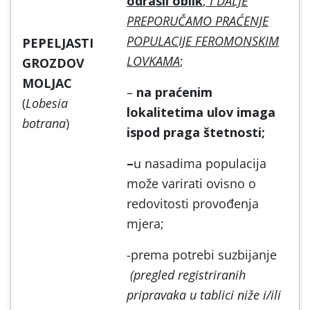
odrasli oblik
;
I DALJE
PREPORUČAMO PRAĆENJE
POPULACIJE FEROMONSKIM
PEPELJASTI
LOVKAMA
;
GROZDOV
MOLJAC
–
na praćenim
(
Lobesia
lokalitetima ulov imaga
botrana
)
ispod praga štetnosti;
–
u nasadima populacija
može varirati ovisno o
redovitosti provođenja
mjera;
-prema potrebi suzbijanje
(pregled registriranih
pripravaka u tablici niže i/ili