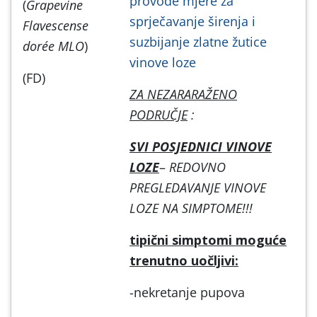
provode mjere za
(
Grapevine
sprječavanje širenja i
Flavescense
suzbijanje zlatne žutice
dorée MLO
)
vinove loze
(FD)
ZA NEZARARAŽENO
PODRUČJE
:
SVI POSJEDNICI VINOVE
LOZE
–
REDOVNO
PREGLEDAVANJE VINOVE
LOZE NA SIMPTOME!!!
tipični simptomi moguće
trenutno uočljivi:
-nekretanje pupova