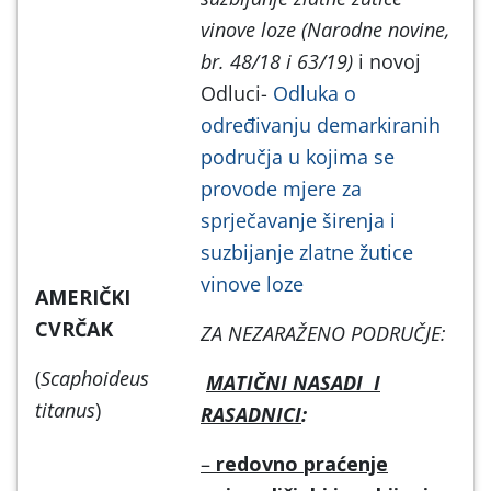
vinove loze (Narodne novine,
br. 48/18 i 63/19)
i novoj
Odluci-
Odluka o
određivanju demarkiranih
područja u kojima se
provode mjere za
sprječavanje širenja i
suzbijanje zlatne žutice
vinove loze
AMERIČKI
CVRČAK
ZA
NEZARAŽENO PODRUČJE:
(
Scaphoideus
MATIČNI NASADI I
titanus
)
RASADNICI
:
–
redovno praćenje