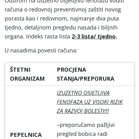
Obzirom na izuzetno osjetljivu fenofazu voditi
računa o redovnoj preventivnoj zaštiti novog
porasta kao i redovnom, najmanje dva puta
tjedno, detaljnom pregledu nasada i biljnih
organa. Indeks rasta lista
2-3
lista/ tjedno
.
U nasadima povesti računa:
ŠTETNI
PROCJENA
ORGANIZAM
STANJA/PREPORUKA
IZUZETNO OSJETLJIVA
FENOFAZA UZ VISOKI RIZIK
ZA RAZVOJ BOLESTI!!!
–
preporučamo pažljivi
pregled bobica radi
PEPELNICA