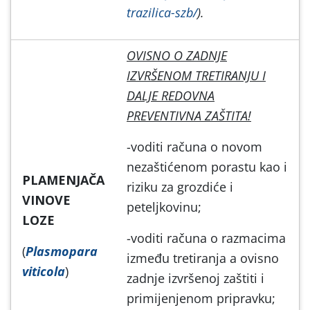
trazilica-szb/
).
OVISNO O ZADNJE
IZVRŠENOM TRETIRANJU I
DALJE REDOVNA
PREVENTIVNA ZAŠTITA!
-voditi računa o novom
nezaštićenom porastu kao i
PLAMENJAČA
riziku za grozdiće i
VINOVE
peteljkovinu;
LOZE
-voditi računa o razmacima
(
Plasmopara
između tretiranja a ovisno
viticola
)
zadnje izvršenoj zaštiti i
primijenjenom pripravku;