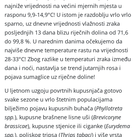
najniže vrijednosti na većini mjernih mjesta u
rasponu 9,9-14,9°C! U istom je razdoblju vrlo vrlo
sparno, uz dnevne vrijednosti vlažnosti zraka
posljednjih 13 dana blizu riječnih dolina od 71,6
do 99,8 %. U narednim danima očekujemo da
najviše dnevne temperature rastu na vrijednosti
28-33°C! Zbog razlike u temperaturi zraka između
dana i noći, nastavlja se trend jutarnjih rosa i
pojava sumaglice uz riječne doline!
U ljetnom uzgoju povrtnih kupusnjača gotovo
svake sezone u vrlo štetnim populacijama
bilježimo pojavu kupusnih buhača (
Phyllotreta
spp.
), kupusne brašnene lisne uši (
Brevicoryne
brassicae
), kupusne stjenice ili ciganke (
Eurydema
spp.
), poljskog tripsa (
Thrips tabaci
) i više vrsta