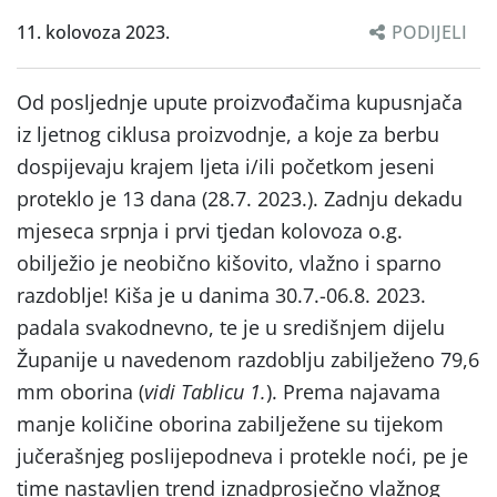
11. kolovoza 2023.
PODIJELI
Od posljednje upute proizvođačima kupusnjača
iz ljetnog ciklusa proizvodnje, a koje za berbu
dospijevaju krajem ljeta i/ili početkom jeseni
proteklo je 13 dana (28.7. 2023.). Zadnju dekadu
mjeseca srpnja i prvi tjedan kolovoza o.g.
obilježio je neobično kišovito, vlažno i sparno
razdoblje! Kiša je u danima 30.7.-06.8. 2023.
padala svakodnevno, te je u središnjem dijelu
Županije u navedenom razdoblju zabilježeno 79,6
mm oborina (
vidi Tablicu 1.
). Prema najavama
manje količine oborina zabilježene su tijekom
jučerašnjeg poslijepodneva i protekle noći, pe je
time nastavljen trend iznadprosječno vlažnog