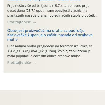
najviše temperature […]
Prije nešto više od tri tjedna (15.7.), te ponovno prije
deset dana (28.7.) uputili smo obavijesti vlasnicima
plantažnih nasada oraha i pojedinačnih stabla o početku
leta i ovogodišnjoj potrebi usmjerenog suzbijanja
Pročitajte više
orahove muhe (Rhagoletis completa)! Već dvanaest dana
traje drugi ovogodišnji “toplinski udar”, koji naročito
Obavijest proizvođačima oraha sa području
Karlovačke županije o zaštiti nasada od orahove
izražen zadnja šest dana (31.7.-05.8.), jer najviše
muhe
temperature zraka svakodnevno […]
U nasadima oraha pregledom na feromonske lovke, te
CAM_COLOR_ORAH_KŽ (Turanj, Vojnić) zabilježena je
mala populacija odraslih oblika orahove muhe
(Rhagoletis completa). Niska brojnost može se objasniti
Pročitajte više
činjenicom da je riječ o mladim nasadima s vrlo malim
urodom, što je povezano i s manjim brojem prezimjelih
jedinki. U starijim nasadima, na žutim ljepljivim Rebell
pločama s […]