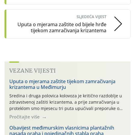
SLJEDEĆA VIJEST
Uputa o mjerama zaštite od bijele hrđe
tijekom zamračivanja krizantema
VEZANE VIJESTI
Uputa o mjerama zaštite tijekom zamračivanja
krizantema u Međimurju
Sredina i druga polovica kolovoza je kritično razdoblje u
zdravstvenoj zaštiti krizantema, a prije zamračivanja u
proteklom smo mjesecu tri puta upućivali preporuke o
preventivnim mjerama zaštite krizantema od najčešćih
Pročitajte više
uzročnika bolesti, štetnika i fito-fagnih grinja (23.7., 14.7.,
06.7.)! Na početku ovog mjeseca je zabilježeno je
Obavijest međimurskim vlasnicima plantažnih
nasada oraha i pojedinačnih stabla oraha
povijesno i ekstremno vruće meteorološko razdoblje, uz