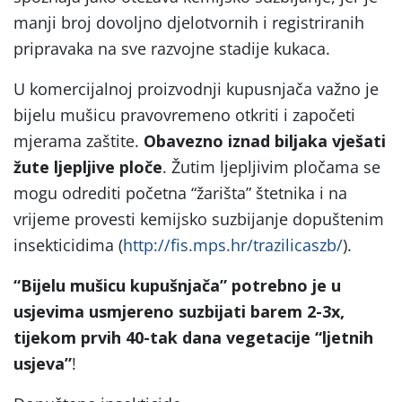
manji broj dovoljno djelotvornih i registriranih
pripravaka na sve razvojne stadije kukaca.
U komercijalnoj proizvodnji kupusnjača važno je
bijelu mušicu pravovremeno otkriti i započeti
mjerama zaštite.
Obavezno iznad biljaka vješati
žute ljepljive ploče
. Žutim ljepljivim pločama se
mogu odrediti početna “žarišta” štetnika i na
vrijeme provesti kemijsko suzbijanje dopuštenim
insekticidima (
http://fis.mps.hr/trazilicaszb/
).
“Bijelu mušicu kupušnjača” potrebno je u
usjevima usmjereno suzbijati barem 2-3x,
tijekom prvih 40-tak dana vegetacije “ljetnih
usjeva”
!