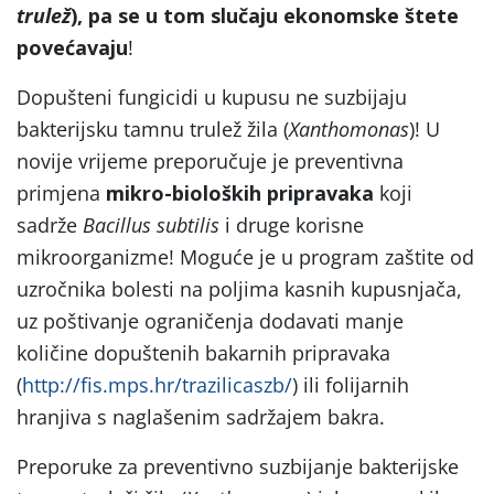
trulež
), pa se u tom slučaju ekonomske štete
povećavaju
!
Dopušteni fungicidi u kupusu ne suzbijaju
bakterijsku tamnu trulež žila (
Xanthomonas
)! U
novije vrijeme preporučuje je preventivna
primjena
mikro-bioloških pripravaka
koji
sadrže
Bacillus subtilis
i druge korisne
mikroorganizme! Moguće je u program zaštite od
uzročnika bolesti na poljima kasnih kupusnjača,
uz poštivanje ograničenja dodavati manje
količine dopuštenih bakarnih pripravaka
(
http://fis.mps.hr/trazilicaszb/
) ili folijarnih
hranjiva s naglašenim sadržajem bakra.
Preporuke za preventivno suzbijanje bakterijske