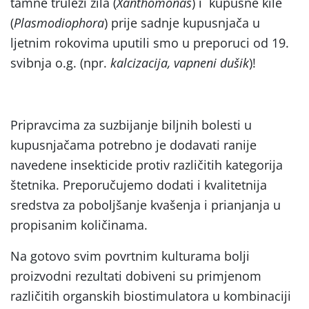
tamne truleži žila (
Xanthomonas
) i kupusne kile
(
Plasmodiophora
) prije sadnje kupusnjača u
ljetnim rokovima uputili smo u preporuci od 19.
svibnja o.g. (npr.
kalcizacija, vapneni dušik
)!
Pripravcima za suzbijanje biljnih bolesti u
kupusnjačama potrebno je dodavati ranije
navedene insekticide protiv različitih kategorija
štetnika. Preporučujemo dodati i kvalitetnija
sredstva za poboljšanje kvašenja i prianjanja u
propisanim količinama.
Na gotovo svim povrtnim kulturama bolji
proizvodni rezultati dobiveni su primjenom
različitih organskih biostimulatora u kombinaciji