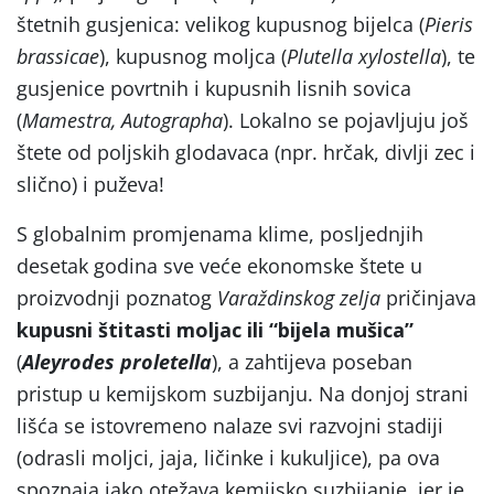
štetnih gusjenica: velikog kupusnog bijelca (
Pieris
brassicae
), kupusnog moljca (
Plutella xylostella
), te
gusjenice povrtnih i kupusnih lisnih sovica
(
Mamestra, Autographa
). Lokalno se pojavljuju još
štete od poljskih glodavaca (npr. hrčak, divlji zec i
slično) i puževa!
S globalnim promjenama klime, posljednjih
desetak godina sve veće ekonomske štete u
proizvodnji poznatog
Varaždinskog zelja
pričinjava
kupusni štitasti moljac ili “bijela mušica”
(
Aleyrodes proletella
), a zahtijeva poseban
pristup u kemijskom suzbijanju. Na donjoj strani
lišća se istovremeno nalaze svi razvojni stadiji
(odrasli moljci, jaja, ličinke i kukuljice), pa ova
spoznaja jako otežava kemijsko suzbijanje, jer je