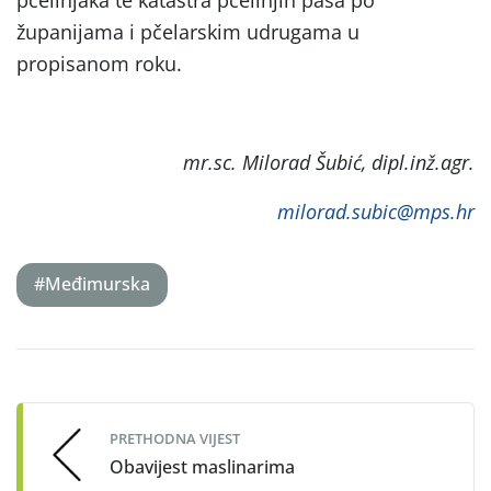
županijama i pčelarskim udrugama u
propisanom roku.
mr.sc. Milorad Šubić, dipl.inž.agr.
milorad.subic@mps.hr
#Međimurska
Post
navigation
PRETHODNA VIJEST
Obavijest maslinarima