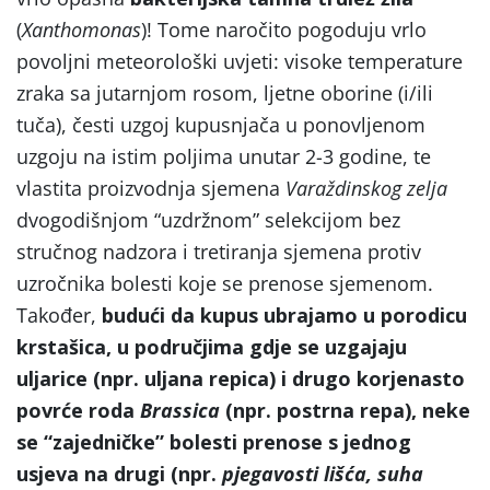
(
Xanthomonas
)! Tome naročito pogoduju vrlo
povoljni meteorološki uvjeti: visoke temperature
zraka sa jutarnjom rosom, ljetne oborine (i/ili
tuča), česti uzgoj kupusnjača u ponovljenom
uzgoju na istim poljima unutar 2-3 godine, te
vlastita proizvodnja sjemena
Varaždinskog zelja
dvogodišnjom “uzdržnom” selekcijom bez
stručnog nadzora i tretiranja sjemena protiv
uzročnika bolesti koje se prenose sjemenom.
Također,
budući da kupus ubrajamo u porodicu
krstašica, u područjima gdje se uzgajaju
uljarice (npr. uljana repica) i drugo korjenasto
povrće roda
Brassica
(npr. postrna repa), neke
se “zajedničke” bolesti prenose s jednog
usjeva na drugi (npr.
pjegavosti lišća, suha