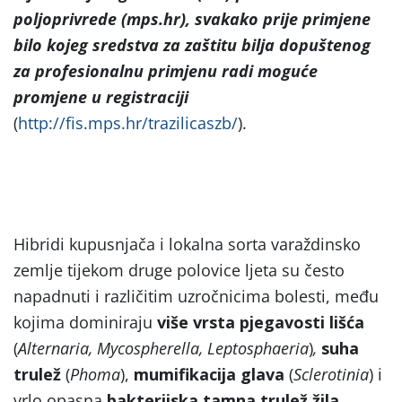
poljoprivrede (mps.hr), svakako prije primjene
bilo kojeg sredstva za zaštitu bilja dopuštenog
za profesionalnu primjenu radi moguće
promjene u registraciji
(
http://fis.mps.hr/trazilicaszb/
).
Hibridi kupusnjača i lokalna sorta varaždinsko
zemlje tijekom druge polovice ljeta su često
napadnuti i različitim uzročnicima bolesti, među
kojima dominiraju
više vrsta pjegavosti lišća
(
Alternaria, Mycospherella, Leptosphaeria
)
,
suha
trulež
(
Phoma
),
mumifikacija glava
(
Sclerotinia
) i
vrlo opasna
bakterijska tamna trulež žila