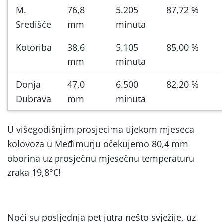
M.
76,8
5.205
87,72 %
Središće
mm
minuta
Kotoriba
38,6
5.105
85,00 %
mm
minuta
Donja
47,0
6.500
82,20 %
Dubrava
mm
minuta
U višegodišnjim prosjecima tijekom mjeseca
kolovoza u Međimurju očekujemo 80,4 mm
oborina uz prosječnu mjesečnu temperaturu
zraka 19,8°C!
Noći su posljednja pet jutra nešto svježije, uz