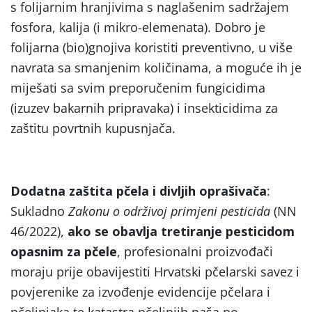
s folijarnim hranjivima s naglašenim sadržajem
fosfora, kalija (i mikro-elemenata). Dobro je
folijarna (bio)gnojiva koristiti preventivno, u više
navrata sa smanjenim količinama, a moguće ih je
miješati sa svim preporučenim fungicidima
(izuzev bakarnih pripravaka) i insekticidima za
zaštitu povrtnih kupusnjača.
Dodatna zaštita pčela i divljih oprašivača
:
Sukladno
Zakonu o održivoj primjeni pesticida
(NN
46/2022),
ako se obavlja tretiranje pesticidom
opasnim za pčele
, profesionalni proizvođači
moraju prije obavijestiti Hrvatski pčelarski savez i
povjerenike za izvođenje evidencije pčelara i
pčelinjaka te katastra pčelinjih paša po