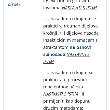
insekticidnim gotovim
oleae
)
lovkama
NASTAVITI S ISTIM
;
– u nasadima u kojima se
prakticira tretman dijelova
krošnji i/ili dijelova nasada
insekticidnim mamacem s
atraktantom
na osnovi
spinosada
NASTAVITI S
ISTIM
;
– u nasadima u kojim se
prakticiraju proizvodi
repelentnog učinka
NASTAVITI S ISTIM
ili
primijeniti kao dopunu
drugim metodama;