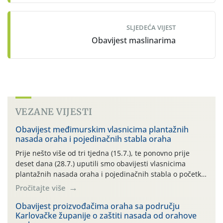
SLJEDEĆA VIJEST
Obavijest maslinarima
VEZANE VIJESTI
Obavijest međimurskim vlasnicima plantažnih
nasada oraha i pojedinačnih stabla oraha
Prije nešto više od tri tjedna (15.7.), te ponovno prije
deset dana (28.7.) uputili smo obavijesti vlasnicima
plantažnih nasada oraha i pojedinačnih stabla o početku
leta i ovogodišnjoj potrebi usmjerenog suzbijanja
Pročitajte više
orahove muhe (Rhagoletis completa)! Već dvanaest dana
traje drugi ovogodišnji “toplinski udar”, koji naročito
Obavijest proizvođačima oraha sa području
Karlovačke županije o zaštiti nasada od orahove
izražen zadnja šest dana (31.7.-05.8.), jer najviše