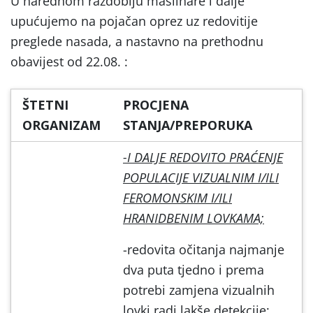
U narednom razdoblju maslinare i dalje
upućujemo na pojačan oprez uz redovitije
preglede nasada, a nastavno na prethodnu
obavijest od 22.08. :
ŠTETNI
PROCJENA
ORGANIZAM
STANJA/PREPORUKA
-I DALJE REDOVITO PRAĆENJE
POPULACIJE VIZUALNIM I/ILI
FEROMONSKIM I/ILI
HRANIDBENIM LOVKAMA;
-redovita očitanja najmanje
dva puta tjedno i prema
potrebi zamjena vizualnih
lovki radi lakše detekcije;