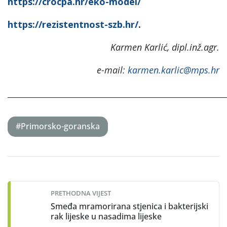
https://crocpa.hr/eko-model/
https://rezistentnost-szb.hr/
.
Karmen Karlić, dipl.inž.agr.
e-mail:
karmen.karlic@mps.hr
______________________________________________________
#Primorsko-goranska
Post
navigation
PRETHODNA VIJEST
Smeđa mramorirana stjenica i bakterijski
rak lijeske u nasadima lijeske