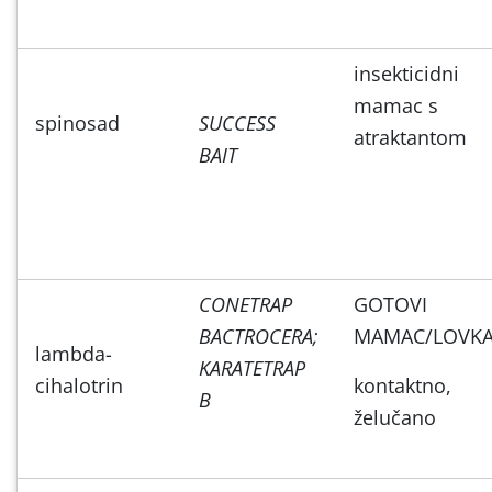
insekticidni
mamac s
spinosad
SUCCESS
atraktantom
BAIT
CONETRAP
GOTOVI
BACTROCERA;
MAMAC/LOVK
lambda-
KARATETRAP
cihalotrin
kontaktno,
B
želučano