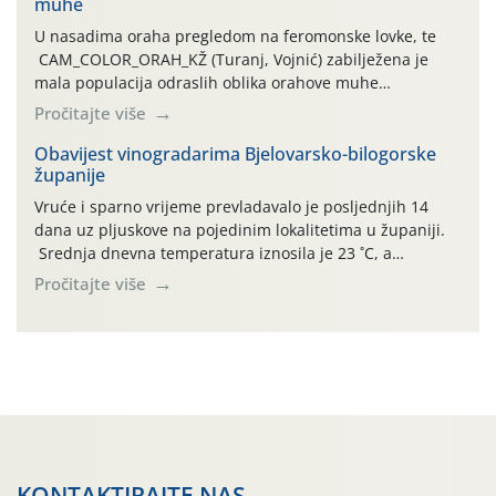
muhe
temperature zraka svakodnevno […]
U nasadima oraha pregledom na feromonske lovke, te
CAM_COLOR_ORAH_KŽ (Turanj, Vojnić) zabilježena je
mala populacija odraslih oblika orahove muhe
(Rhagoletis completa). Niska brojnost može se objasniti
Pročitajte više
činjenicom da je riječ o mladim nasadima s vrlo malim
urodom, što je povezano i s manjim brojem prezimjelih
Obavijest vinogradarima Bjelovarsko-bilogorske
županije
jedinki. U starijim nasadima, na žutim ljepljivim Rebell
pločama s […]
Vruće i sparno vrijeme prevladavalo je posljednjih 14
dana uz pljuskove na pojedinim lokalitetima u županiji.
Srednja dnevna temperatura iznosila je 23 ˚C, a
maksimalne su posljednjih dana dosezale do 35 ˚C.
Pročitajte više
Simptome plamenjače vinove loze (Plasmoparas
viticola) vidljivi su na zapercima i vršnom mladom lišću.
Kako bi i dalje održali zdravu lisnu masu u zaštiti je
moguće […]
KONTAKTIRAJTE NAS