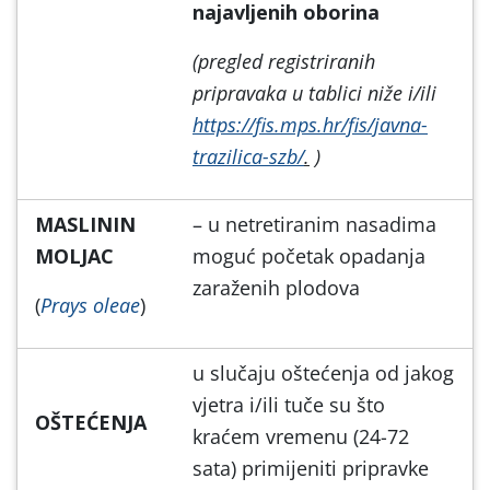
najavljenih oborina
(pregled registriranih
pripravaka u tablici niže i/ili
https://fis.mps.hr/fis/javna-
trazilica-szb/
.
)
MASLININ
– u netretiranim nasadima
MOLJAC
moguć početak opadanja
zaraženih plodova
(
Prays oleae
)
u slučaju oštećenja od jakog
vjetra i/ili tuče su što
OŠTEĆENJA
kraćem vremenu (24-72
sata) primijeniti pripravke