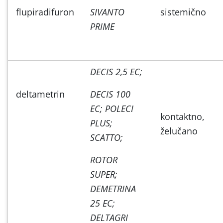
flupiradifuron
SIVANTO
sistemično
PRIME
DECIS 2,5 EC;
deltametrin
DECIS 100
EC; POLECI
kontaktno,
PLUS;
želučano
SCATTO;
ROTOR
SUPER;
DEMETRINA
25 EC;
DELTAGRI