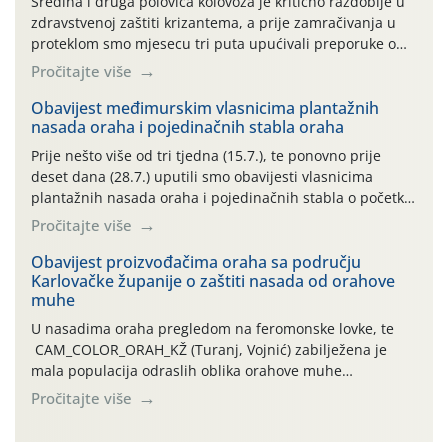
Sredina i druga polovica kolovoza je kritično razdoblje u
zdravstvenoj zaštiti krizantema, a prije zamračivanja u
proteklom smo mjesecu tri puta upućivali preporuke o
preventivnim mjerama zaštite krizantema od najčešćih
Pročitajte više
uzročnika bolesti, štetnika i fito-fagnih grinja (23.7., 14.7.,
06.7.)! Na početku ovog mjeseca je zabilježeno je
Obavijest međimurskim vlasnicima plantažnih
nasada oraha i pojedinačnih stabla oraha
povijesno i ekstremno vruće meteorološko razdoblje, uz
najviše temperature […]
Prije nešto više od tri tjedna (15.7.), te ponovno prije
deset dana (28.7.) uputili smo obavijesti vlasnicima
plantažnih nasada oraha i pojedinačnih stabla o početku
leta i ovogodišnjoj potrebi usmjerenog suzbijanja
Pročitajte više
orahove muhe (Rhagoletis completa)! Već dvanaest dana
traje drugi ovogodišnji “toplinski udar”, koji naročito
Obavijest proizvođačima oraha sa području
Karlovačke županije o zaštiti nasada od orahove
izražen zadnja šest dana (31.7.-05.8.), jer najviše
muhe
temperature zraka svakodnevno […]
U nasadima oraha pregledom na feromonske lovke, te
CAM_COLOR_ORAH_KŽ (Turanj, Vojnić) zabilježena je
mala populacija odraslih oblika orahove muhe
(Rhagoletis completa). Niska brojnost može se objasniti
Pročitajte više
činjenicom da je riječ o mladim nasadima s vrlo malim
urodom, što je povezano i s manjim brojem prezimjelih