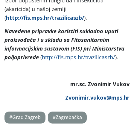
izbor dopuštenih fungicida i insekticida
(akaricida) u našoj zemlji
(
http://fis.mps.hr/trazilicaszb/
).
Navedene pripravke koristiti sukladno uputi
proizvođača i u skladu sa Fitosanitarnim
informacijskim sustavom (FIS) pri Ministarstvu
poljoprivrede
(
http://fis.mps.hr/trazilicaszb/
).
mr.sc. Zvonimir Vukov
Zvonimir.vukov@mps.hr
#Grad Zagreb
#Zagrebačka