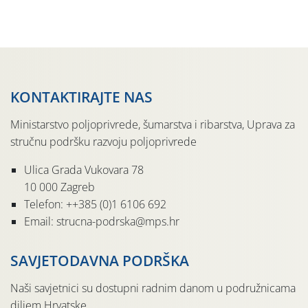
jedinki. U starijim nasadima, na žutim ljepljivim Rebell
pločama s […]
KONTAKTIRAJTE NAS
Ministarstvo poljoprivrede, šumarstva i ribarstva, Uprava za
stručnu podršku razvoju poljoprivrede
Ulica Grada Vukovara 78
10 000 Zagreb
Telefon: ++385 (0)1 6106 692
Email: strucna-podrska@mps.hr
SAVJETODAVNA PODRŠKA
Naši savjetnici su dostupni radnim danom u podružnicama
diljem Hrvatske.