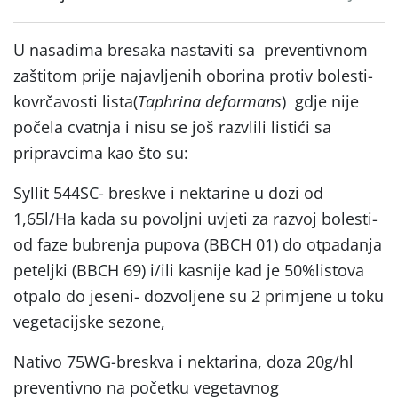
U nasadima bresaka nastaviti sa preventivnom
zaštitom prije najavljenih oborina protiv bolesti-
kovrčavosti lista(
Taphrina deformans
) gdje nije
počela cvatnja i nisu se još razvlili listići sa
pripravcima kao što su:
Syllit 544SC- breskve i nektarine u dozi od
1,65l/Ha kada su povoljni uvjeti za razvoj bolesti-
od faze bubrenja pupova (BBCH 01) do otpadanja
peteljki (BBCH 69) i/ili kasnije kad je 50%listova
otpalo do jeseni- dozvoljene su 2 primjene u toku
vegetacijske sezone,
Nativo 75WG-breskva i nektarina, doza 20g/hl
preventivno na početku vegetavnog