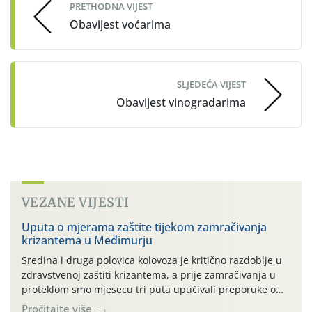
PRETHODNA VIJEST
Obavijest voćarima
SLJEDEĆA VIJEST
Obavijest vinogradarima
VEZANE VIJESTI
Uputa o mjerama zaštite tijekom zamračivanja
krizantema u Međimurju
Sredina i druga polovica kolovoza je kritično razdoblje u
zdravstvenoj zaštiti krizantema, a prije zamračivanja u
proteklom smo mjesecu tri puta upućivali preporuke o
preventivnim mjerama zaštite krizantema od najčešćih
Pročitajte više