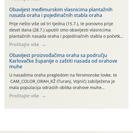
uzročnika bolesti, štetnika i fito-fagnih grinja (23.7., 14.7.,
06.7.)! Na početku ovog mjeseca je zabilježeno je
Obavijest međimurskim vlasnicima plantažnih
nasada oraha i pojedinačnih stabla oraha
povijesno i ekstremno vruće meteorološko razdoblje, uz
najviše temperature […]
Prije nešto više od tri tjedna (15.7.), te ponovno prije
deset dana (28.7.) uputili smo obavijesti vlasnicima
plantažnih nasada oraha i pojedinačnih stabla o početku
leta i ovogodišnjoj potrebi usmjerenog suzbijanja
Pročitajte više
orahove muhe (Rhagoletis completa)! Već dvanaest dana
traje drugi ovogodišnji “toplinski udar”, koji naročito
Obavijest proizvođačima oraha sa području
Karlovačke županije o zaštiti nasada od orahove
izražen zadnja šest dana (31.7.-05.8.), jer najviše
muhe
temperature zraka svakodnevno […]
U nasadima oraha pregledom na feromonske lovke, te
CAM_COLOR_ORAH_KŽ (Turanj, Vojnić) zabilježena je
mala populacija odraslih oblika orahove muhe
(Rhagoletis completa). Niska brojnost može se objasniti
Pročitajte više
činjenicom da je riječ o mladim nasadima s vrlo malim
urodom, što je povezano i s manjim brojem prezimjelih
jedinki. U starijim nasadima, na žutim ljepljivim Rebell
pločama s […]