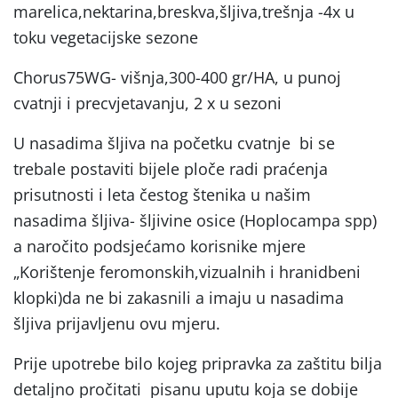
marelica,nektarina,breskva,šljiva,trešnja -4x u
toku vegetacijske sezone
Chorus75WG- višnja,300-400 gr/HA, u punoj
cvatnji i precvjetavanju, 2 x u sezoni
U nasadima šljiva na početku cvatnje bi se
trebale postaviti bijele ploče radi praćenja
prisutnosti i leta čestog štenika u našim
nasadima šljiva- šljivine osice (Hoplocampa spp)
a naročito podsjećamo korisnike mjere
„Korištenje feromonskih,vizualnih i hranidbeni
klopki)da ne bi zakasnili a imaju u nasadima
šljiva prijavljenu ovu mjeru.
Prije upotrebe bilo kojeg pripravka za zaštitu bilja
detaljno pročitati pisanu uputu koja se dobije