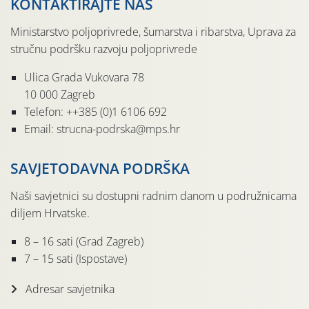
KONTAKTIRAJTE NAS
Ministarstvo poljoprivrede, šumarstva i ribarstva, Uprava za
stručnu podršku razvoju poljoprivrede
Ulica Grada Vukovara 78
10 000 Zagreb
Telefon: ++385 (0)1 6106 692
Email: strucna-podrska@mps.hr
SAVJETODAVNA PODRŠKA
Naši savjetnici su dostupni radnim danom u podružnicama
diljem Hrvatske.
8 – 16 sati (Grad Zagreb)
7 – 15 sati (Ispostave)
Adresar savjetnika