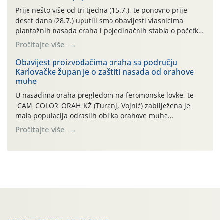
najviše temperature […]
Prije nešto više od tri tjedna (15.7.), te ponovno prije
deset dana (28.7.) uputili smo obavijesti vlasnicima
plantažnih nasada oraha i pojedinačnih stabla o početku
leta i ovogodišnjoj potrebi usmjerenog suzbijanja
Pročitajte više
orahove muhe (Rhagoletis completa)! Već dvanaest dana
traje drugi ovogodišnji “toplinski udar”, koji naročito
Obavijest proizvođačima oraha sa području
Karlovačke županije o zaštiti nasada od orahove
izražen zadnja šest dana (31.7.-05.8.), jer najviše
muhe
temperature zraka svakodnevno […]
U nasadima oraha pregledom na feromonske lovke, te
CAM_COLOR_ORAH_KŽ (Turanj, Vojnić) zabilježena je
mala populacija odraslih oblika orahove muhe
(Rhagoletis completa). Niska brojnost može se objasniti
Pročitajte više
činjenicom da je riječ o mladim nasadima s vrlo malim
urodom, što je povezano i s manjim brojem prezimjelih
jedinki. U starijim nasadima, na žutim ljepljivim Rebell
pločama s […]