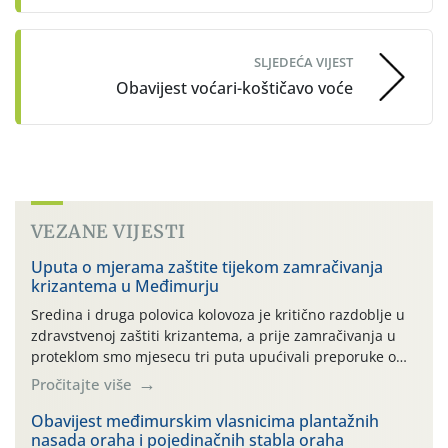
SLJEDEĆA VIJEST
Obavijest voćari-koštičavo voće
VEZANE VIJESTI
Uputa o mjerama zaštite tijekom zamračivanja
krizantema u Međimurju
Sredina i druga polovica kolovoza je kritično razdoblje u
zdravstvenoj zaštiti krizantema, a prije zamračivanja u
proteklom smo mjesecu tri puta upućivali preporuke o
preventivnim mjerama zaštite krizantema od najčešćih
Pročitajte više
uzročnika bolesti, štetnika i fito-fagnih grinja (23.7., 14.7.,
06.7.)! Na početku ovog mjeseca je zabilježeno je
Obavijest međimurskim vlasnicima plantažnih
nasada oraha i pojedinačnih stabla oraha
povijesno i ekstremno vruće meteorološko razdoblje, uz