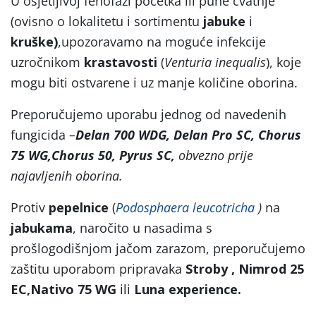
U osjetljivoj fenofazi početka ili pune cvatnje
(ovisno o lokalitetu i sortimentu
jabuke
i
kruške)
,upozoravamo na moguće infekcije
uzročnikom
krastavosti
(
Venturia inequalis
), koje
mogu biti ostvarene i uz manje količine oborina.
Preporučujemo uporabu jednog od navedenih
fungicida
–
Delan 700 WDG, Delan Pro SC, Chorus
75 WG,Chorus 50, Pyrus SC,
obvezno prije
najavljenih oborina.
Protiv
pepelnice
(
Podosphaera leucotricha
)
na
jabukama
, naročito u nasadima s
prošlogodišnjom jačom zarazom, preporučujemo
zaštitu uporabom pripravaka
Stroby , Nimrod 25
EC,Nativo 75 WG
ili
Luna experience.