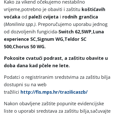
Kako za vikend očekujemo nestabilno
vrijeme,potrebno je obaviti i zaštitu
koštićavih
voćaka
od
paleži cvijeta
i
rodnih grančica
(
Monilinia spp.)
. Preporučujemo uporabu jednog
od dozvoljenih fungicida-
Switch 62,5WP,Luna
experience SC,Signum WG,Teldor SC
500,Chorus 50 WG.
Pokosite cvatući podrast, a zaštitu obavite u
doba dana kad pčele ne lete.
Podatci o registriranim sredstvima za zaštitu bilja
dostupni su na web
tražilici
http://fis.mps.hr/trazilicaszb/
Nakon obavljene zaštite popunite evidencijske
liste o uporabi sredstava za zaštitu bilja,sačuvajte