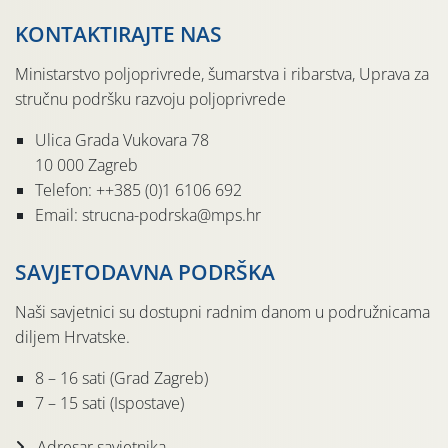
KONTAKTIRAJTE NAS
Ministarstvo poljoprivrede, šumarstva i ribarstva, Uprava za
stručnu podršku razvoju poljoprivrede
Ulica Grada Vukovara 78
10 000 Zagreb
Telefon: ++385 (0)1 6106 692
Email: strucna-podrska@mps.hr
SAVJETODAVNA PODRŠKA
Naši savjetnici su dostupni radnim danom u podružnicama
diljem Hrvatske.
8 – 16 sati (Grad Zagreb)
7 – 15 sati (Ispostave)
Adresar savjetnika