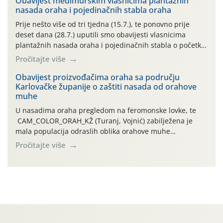
Obavijest međimurskim vlasnicima plantažnih
nasada oraha i pojedinačnih stabla oraha
povijesno i ekstremno vruće meteorološko razdoblje, uz
najviše temperature […]
Prije nešto više od tri tjedna (15.7.), te ponovno prije
deset dana (28.7.) uputili smo obavijesti vlasnicima
plantažnih nasada oraha i pojedinačnih stabla o početku
leta i ovogodišnjoj potrebi usmjerenog suzbijanja
Pročitajte više
orahove muhe (Rhagoletis completa)! Već dvanaest dana
traje drugi ovogodišnji “toplinski udar”, koji naročito
Obavijest proizvođačima oraha sa području
Karlovačke županije o zaštiti nasada od orahove
izražen zadnja šest dana (31.7.-05.8.), jer najviše
muhe
temperature zraka svakodnevno […]
U nasadima oraha pregledom na feromonske lovke, te
CAM_COLOR_ORAH_KŽ (Turanj, Vojnić) zabilježena je
mala populacija odraslih oblika orahove muhe
(Rhagoletis completa). Niska brojnost može se objasniti
Pročitajte više
činjenicom da je riječ o mladim nasadima s vrlo malim
urodom, što je povezano i s manjim brojem prezimjelih
jedinki. U starijim nasadima, na žutim ljepljivim Rebell
pločama s […]