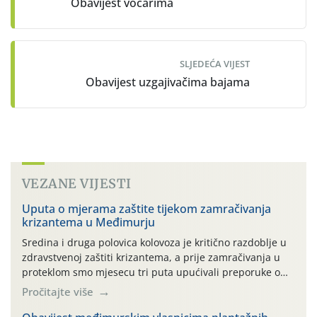
Obavijest voćarima
SLJEDEĆA VIJEST
Obavijest uzgajivačima bajama
VEZANE VIJESTI
Uputa o mjerama zaštite tijekom zamračivanja
krizantema u Međimurju
Sredina i druga polovica kolovoza je kritično razdoblje u
zdravstvenoj zaštiti krizantema, a prije zamračivanja u
proteklom smo mjesecu tri puta upućivali preporuke o
preventivnim mjerama zaštite krizantema od najčešćih
Pročitajte više
uzročnika bolesti, štetnika i fito-fagnih grinja (23.7., 14.7.,
06.7.)! Na početku ovog mjeseca je zabilježeno je