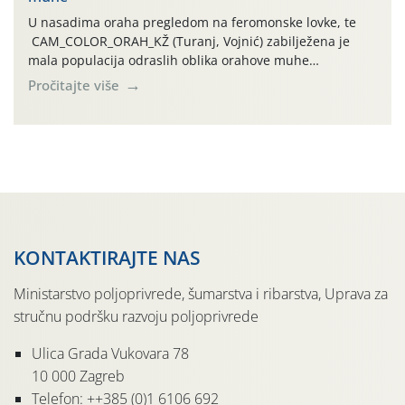
U nasadima oraha pregledom na feromonske lovke, te
CAM_COLOR_ORAH_KŽ (Turanj, Vojnić) zabilježena je
mala populacija odraslih oblika orahove muhe
(Rhagoletis completa). Niska brojnost može se objasniti
Pročitajte više
činjenicom da je riječ o mladim nasadima s vrlo malim
urodom, što je povezano i s manjim brojem prezimjelih
jedinki. U starijim nasadima, na žutim ljepljivim Rebell
pločama s […]
KONTAKTIRAJTE NAS
Ministarstvo poljoprivrede, šumarstva i ribarstva, Uprava za
stručnu podršku razvoju poljoprivrede
Ulica Grada Vukovara 78
10 000 Zagreb
Telefon: ++385 (0)1 6106 692