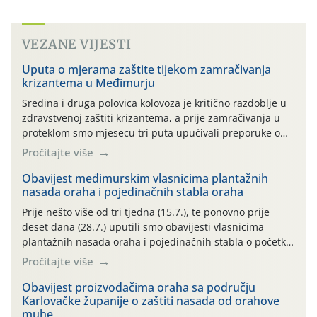
VEZANE VIJESTI
Uputa o mjerama zaštite tijekom zamračivanja
krizantema u Međimurju
Sredina i druga polovica kolovoza je kritično razdoblje u
zdravstvenoj zaštiti krizantema, a prije zamračivanja u
proteklom smo mjesecu tri puta upućivali preporuke o
preventivnim mjerama zaštite krizantema od najčešćih
Pročitajte više
uzročnika bolesti, štetnika i fito-fagnih grinja (23.7., 14.7.,
06.7.)! Na početku ovog mjeseca je zabilježeno je
Obavijest međimurskim vlasnicima plantažnih
nasada oraha i pojedinačnih stabla oraha
povijesno i ekstremno vruće meteorološko razdoblje, uz
najviše temperature […]
Prije nešto više od tri tjedna (15.7.), te ponovno prije
deset dana (28.7.) uputili smo obavijesti vlasnicima
plantažnih nasada oraha i pojedinačnih stabla o početku
leta i ovogodišnjoj potrebi usmjerenog suzbijanja
Pročitajte više
orahove muhe (Rhagoletis completa)! Već dvanaest dana
traje drugi ovogodišnji “toplinski udar”, koji naročito
Obavijest proizvođačima oraha sa području
Karlovačke županije o zaštiti nasada od orahove
izražen zadnja šest dana (31.7.-05.8.), jer najviše
muhe
temperature zraka svakodnevno […]