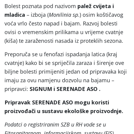
Bolest poznata pod nazivom
palež cvijeta i
mladica
– izboja (
Monilinia sp
.) osim koštičavog
voća vrlo često napad i bajam. Razvoj bolesti
ovisi o vremenskim prilikama u vrijeme cvatnje
(kiša) te zaraženosti nasada iz proteklih sezona.
Preporuča se u fenofazi ispadanja latica (kraj
cvatnje) kako bi se spriječila zaraza i širenje ove
biljne bolesti primijeniti jedan od pripravaka koji
imaju za ovu namjenu dozvolu na bajamu –
pripravci:
SIGNUM i SERENADE ASO .
Pripravak
SERENADE ASO mogu koristi
proizvođači u sustavu ekološke proizvodnje.
Podatci o registriranim SZB u RH vode se u
Fitosanitarnom informacijskom sustavu (FIS)