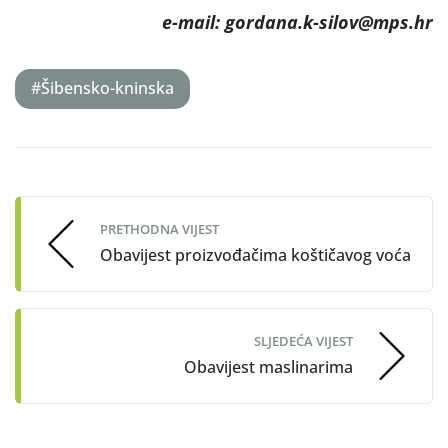
e-mail: gordana.k-silov@mps.hr
#Šibensko-kninska
Post
navigation
PRETHODNA VIJEST
Obavijest proizvođačima koštičavog voća
SLJEDEĆA VIJEST
Obavijest maslinarima